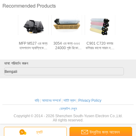
Recommended Products
ার কার্টিজ
লেজারজেট M506
রিকো এমপি 2554
Ricoh Pro C900
48000 পৃষ্
IR2016i
MFP M527 এর জন্য
3054 এর জন্য এএএ
C901 C720 কালার
গ্রাম রিকো র
20 2420
হাসপাতাল অ্যাপ্লিকেশন
24000 পৃষ্ঠা রিকো
কপিয়ার কালো সায়ান হলুদ
জন্য রিকো প
18L কালো
CF287A 287A
প্রিন্টার কার্টিজ
ম্যাজেন্টা OEM C900
সি 901 স
্টিজ কোড
450 গ্রাম এসজিএস
এর জন্য Ricoh টোনার
 NPG28
টোনার কার্টিজ
কার্টিজ 48000 পৃষ্ঠার
ভাষা পরিবর্তন করুন
 55000
ফলন সহ
্ঠা
Bengali
বাড়ি
|
আমাদের সম্পর্কে
|
সাইট ম্যাপ
|
Privacy Policy
ডেস্কটপ দেখুন
Copyright © 2014 - 2026 Shenzhen South-Yusen Electron Co.,Ltd.
All rights reserved.
চ্যাট
উদ্ধৃতির জন্য আবেদন