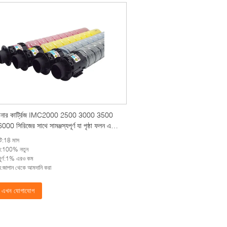
োনার কার্ট্রিজ IMC2000 2500 3000 3500
0 সিরিজের সাথে সামঞ্জস্যপূর্ণ যা পৃষ্ঠা ফলন এবং
ূর্ণ টোনার সরবরাহ করে
ন্টি:18 মাস
্ট্য:100% নতুন
িপূর্ণ:1% এরও কম
র:জাপান থেকে আমদানি করা
এখন যোগাযোগ