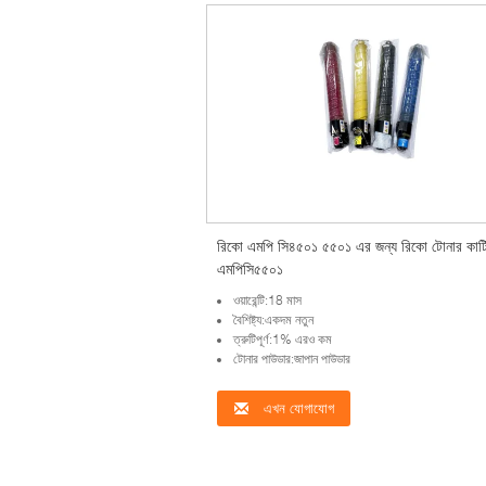
রিকো এমপি সি৪৫০১ ৫৫০১ এর জন্য রিকো টোনার কার্ট
এমপিসি৫৫০১
ওয়ারেন্টি:18 মাস
বৈশিষ্ট্য:একদম নতুন
ত্রুটিপূর্ণ:1% এরও কম
টোনার পাউডার:জাপান পাউডার
এখন যোগাযোগ