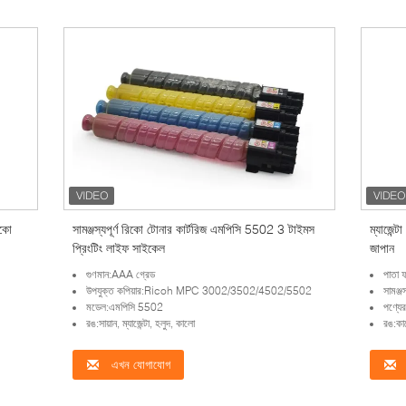
িকো
সামঞ্জস্যপূর্ণ রিকো টোনার কার্টরিজ এমপিসি 5502 3 টাইমস
ম্যাজেন্
প্রিংটিং লাইফ সাইকেল
জাপান
গুণমান:AAA গ্রেড
পাতা 
উপযুক্ত কপিয়ার:Ricoh MPC 3002/3502/4502/5502
সামঞ্জস
মডেল:এমপিসি 5502
পণ্যের
রঙ:সায়ান, ম্যাজেন্টা, হলুদ, কালো
রঙ:কাল
এখন যোগাযোগ