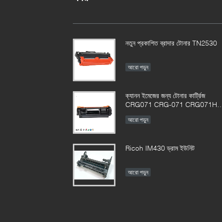
নতুন প্রকাশিত ব্রাদার টোনার TN2530
আরো পড়ুন
ক্যানন ইমেজের জন্য টোনার কার্ট্রিজ
CRG071 CRG-071 CRG071H
CRG-071HCLASS LBP122
আরো পড়ুন
MF272 MF273 MF275
Ricoh IM430 ড্রাম ইউনিট
আরো পড়ুন