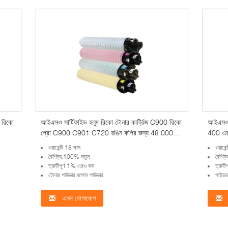
4 রিকো
আইএসও সার্টিফাইড হলুদ রিকো টোনার কার্ট্রিজ C900 রিকো
আইএসও
প্রো C900 C901 C720 রঙিন কপির জন্য 48 000
400 এর 
পৃষ্ঠা 18 মাস সরাসরি
ওয়ারেন্টি:18 মাস
ওয়ারে
বৈশিষ্ট্য:100% নতুন
বৈশিষ
ত্রুটিপূর্ণ:1% এরও কম
ত্রুট
টোনার পাউডার:জাপান পাউডার
পাউডা
এখন যোগাযোগ