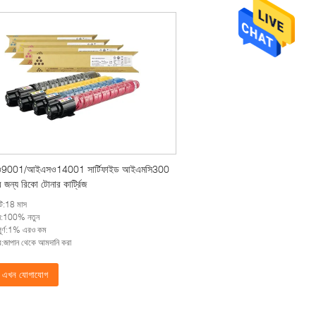
9001/আইএসও14001 সার্টিফাইড আইএমসি300
জন্য রিকো টোনার কার্ট্রিজ
ন্টি:18 মাস
্ট্য:100% নতুন
িপূর্ণ:1% এরও কম
র:জাপান থেকে আমদানি করা
এখন যোগাযোগ