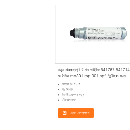
নতুন সামঞ্জস্যপূর্ণ টোনার কার্ট্রিজ 841767 84171
অফিসিও mp301 mp 301 spf প্রিন্টারের জন্য
মডেল:MP301
রঙ:বি.কে
বৈশিষ্ট্য:একদম নতুন
টোনার:আসল
এখন যোগাযোগ