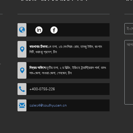
কারখানার ঠিকানা:
১ম তলা, ২য় ফেংসিয়াং রোড, তানঝু টাউন, ঝংশান
সিটি, গুয়াংঝু প্রদেশ, চীন
বিক্রয় অফিসে:
তৃতীয় তলা, ২ য় বিল্ডিং, ইয়িংহে ইন্ডাস্ট্রিয়াল পার্ক, ডালং
সাব-জেলা, লংগুয়া জেলা, শেনজেন, চীন
+400-0755-226
sales4@southyusen.cn