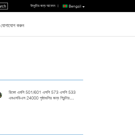
উদ্ধৃতির জন্য আবেদন
|
rch
Bengali
 যোগাযোগ করুন
রিকো এমপি 501/601 এসপি 573 এসপি 533
এমএসডিএস 24000 পৃষ্ঠাগুলির জন্য প্রিন্টার
টোনার কার্টিজ