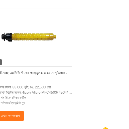
টা রিকোহ এমপিসি টোনার প্রস্তুতকারকের দেশ/অঞ্চল -
ফলন:কালো: 33,000 পৃষ্ঠা, রঙ: 22,500 পৃষ্ঠা
্যপূর্ণ প্রিন্টার মডেল:Ricoh Aficio MPC4503/ 4504/ 5503/ 6003/ 6004
 নাম:রিকো টোনার কার্টিজ
ো/সায়ান/ম্যাজেন্টা/হলুদ
এখন যোগাযোগ