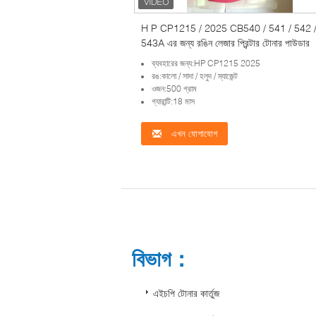
H P CP1215 / 2025 CB540 / 541 / 542 
543A এর জন্য রঙিন লেজার প্রিন্টার টোনার পাউডার
ব্যবহারের জন্য:HP CP1215 2025
রঙ:কালো / সাদা / হলুদ / ম্যাজেন্ট
ওজন:500 গ্রাম
গ্যারান্টি:18 মাস
এখন যোগাযোগ
বিভাগ：
এইচপি টোনার কার্তুজ