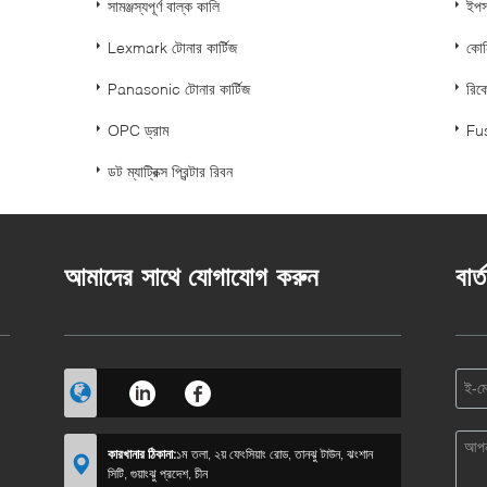
সামঞ্জস্যপূর্ণ বাল্ক কালি
ইপস
Lexmark টোনার কার্টিজ
কোনি
Panasonic টোনার কার্টিজ
রিক
OPC ড্রাম
Fus
ডট ম্যাট্রিক্স প্রিন্টার রিবন
আমাদের সাথে যোগাযোগ করুন
বার্
কারখানার ঠিকানা:
১ম তলা, ২য় ফেংসিয়াং রোড, তানঝু টাউন, ঝংশান
সিটি, গুয়াংঝু প্রদেশ, চীন