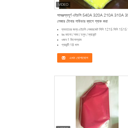
সামঞ্জস্যপূর্ণ এইচপি 540A 320A 210A 310A 
লেজার টোনার পাউডার ব্যাগে প্যাক করা
ব্যবহারের জন্য:এইচপি লেজারজেট সিপি 1215 সিপি 1515 সিপি 2025 এম 176 এম 177 সিপি 1025 সিপি 1525
রঙ:কালো / সাদা / হলুদ / ম্যাজেন্ট
ওজন:1 কিলোগ্রাম
গ্যারান্টি:18 মাস
এখন যোগাযোগ