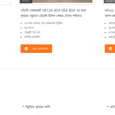
/
এইচপি লেজারজেট 2612A 85A 05A 80A এর জন্য
Aficio
ব্যবহৃত হ্যান্ডান এইচজি রিফিল লেজার টোনার পাউডার
আসল জা
এর জন্য ব্যবহৃত হয়:লেজারজেট প্রিন্টার
ব্যব
রঙ:কালো
রঙ:কাল
গ্যারান্টি:18 মাস
গুণমান
বৈশিষ্ট্য:সার্বজনীন
ওয়ারে
এখন যোগাযোগ
প্রিন্টারে ব্যবহৃত কালি
ভাই