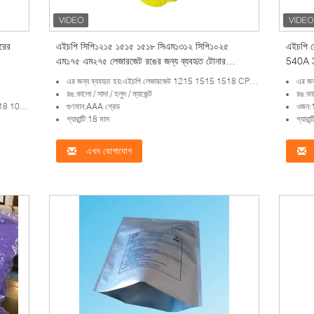
রের
এইচপি সিপি১২১৫ ১৫১৫ ১৫১৮ সিএম১৩১২ সিপি১০২৫
এইচপি 
এম১৭৫ এম২৭৫ লেজারজেট রঙের জন্য ব্যবহৃত টোনার
540A 3
পাউডার
এর জন্য ব্যবহৃত হয়:এইচপি লেজারজেট 1215 1515 1518 CP1025
এর জন
রঙ:কালো / সাদা / হলুদ / ম্যাজেন্ট
রঙ:কাল
20 1022
গুণমান:AAA গ্রেড
ওজন:1
গ্যারান্টি:18 মাস
গ্যারা
এখন যোগাযোগ