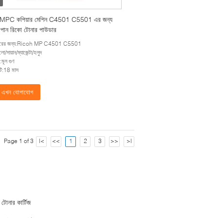
 MPC কপিয়ার মেশিন C4501 C5501 এর জন্য
পান রিকো টোনার পাউডার
হারের জন্য:Ricoh MP C4501 C5501
ো/সায়ান/ম্যাজেন্টা/হলুদ
:মূল গুণ
ন্টি:18 মাস
এখন যোগাযোগ
Page 1 of 3
|<
<<
1
2
3
>>
>|
 টোনার কার্টিজ