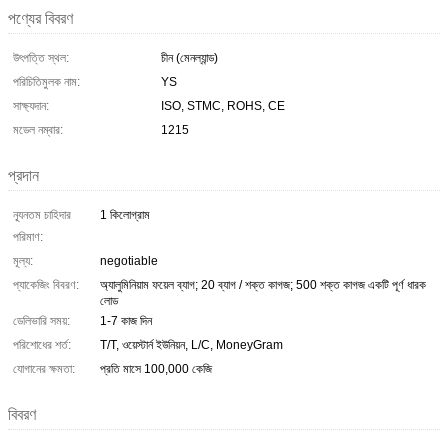
পণ্যের বিবরণ
উৎপত্তি স্থল:
চীন (মেনল্যান্ড)
পরিচিতিমুলক নাম:
YS
সাক্ষ্যদান:
ISO, STMC, ROHS, CE
মডেল নম্বার:
1215
প্রদান
ন্যূনতম চাহিদার
1 কিলোগ্রাম
পরিমাণ:
মূল্য:
negotiable
প্যাকেজিং বিবরণ:
অ্যালুমিনিয়াম ফয়েল ব্যাগ; 20 ব্যাগ / শক্ত কাগজ; 500 শক্ত কাগজ একটি পূর্ণ ধারক
লোড
ডেলিভারি সময়:
1-7 কাজ দিন
পরিশোধের শর্ত:
T/T, ওয়েস্টার্ন ইউনিয়ন, L/C, MoneyGram
যোগানের ক্ষমতা:
প্রতি মাসে 100,000 কেজি
বিবরণ