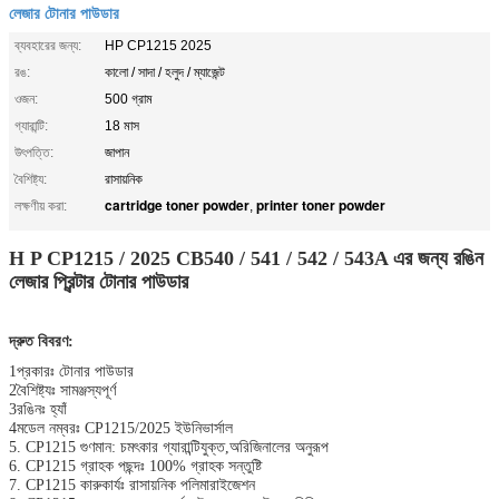
লেজার টোনার পাউডার
ব্যবহারের জন্য:
HP CP1215 2025
রঙ:
কালো / সাদা / হলুদ / ম্যাজেন্ট
ওজন:
500 গ্রাম
গ্যারান্টি:
18 মাস
উৎপত্তি:
জাপান
বৈশিষ্ট্য:
রাসায়নিক
cartridge toner powder
printer toner powder
লক্ষণীয় করা:
,
H P CP1215 / 2025 CB540 / 541 / 542 / 543A এর জন্য রঙিন
লেজার প্রিন্টার টোনার পাউডার
দ্রুত বিবরণ:
1প্রকারঃ টোনার পাউডার
2বৈশিষ্ট্যঃ সামঞ্জস্যপূর্ণ
3রঙিনঃ হ্যাঁ
4মডেল নম্বরঃ CP1215/2025 ইউনিভার্সাল
5. CP1215 গুণমান: চমৎকার গ্যারান্টিযুক্ত,অরিজিনালের অনুরূপ
6. CP1215 গ্রাহক পছন্দঃ 100% গ্রাহক সন্তুষ্টি
7. CP1215 কারুকার্যঃ রাসায়নিক পলিমারাইজেশন