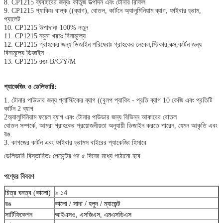
8. CP1215 ব্যবহারের জন্যঃ কার্তুজ উত্পাদন এবং টোনার রিফিল
9. CP1215 প্যাকিংঃ বাল্ক ((ব্যাগ), বোতল, কার্টনে অ্যালুমিনিয়াম ব্যাগ, ফাইবার ড্রাম,
প্যালেট
10. CP1215 উপাদানঃ 100% নতুন
11. CP1215 নমুনা খরচঃ বিনামূল্যে
12. CP1215 গ্রাহকের জন্য ডিজাইন পরিষেবাঃ গ্রাহকের লেবেল,স্টিকার,বক্স,কার্টন জন্য
বিনামূল্যে ডিজাইন...
13. CP1215 রঙঃ B/C/Y/M
প্যাকেজিং ও ডেলিভারি:
1. টোনার পাউডার জন্য প্লাস্টিকের ব্যাগ ((বুলপ প্যাকিং - প্রতি ব্যাগ 10 কেজি এবং প্রতিটি
কার্টন 2 ব্যাগ
2অ্যালুমিনিয়াম ফয়েল ব্যাগ এবং টোনার পাউডার জন্য বিভিন্ন আকারের বোতল
বোতল সম্পর্কে, আমরা গ্রাহকের প্রয়োজনীয়তা অনুযায়ী ডিজাইন করতে পারেন, যেমন আকৃতি এবং
রঙ.
3. কাগজের কার্টন এবং ফাইবার ড্রামস বাইরের প্যাকেজিং হিসাবে
ডেলিভারি বিস্তারিতঃ পেমেন্টের পর ৫ দিনের মধ্যে পাঠানো হবে
পণ্যের বিবরণ
চিত্র ঘনত্ব (কালো)
≥ ১4
রঙ
কালো / সাদা / হলুদ / ম্যাজেন্ট
সার্টিফিকেশন
আইএসও, এসজিএস, এমএসডিএস