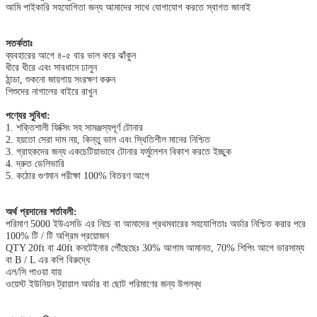
আমি পাইকারি সহযোগিতা জন্য আমাদের সাথে যোগাযোগ করতে স্বাগত জানাই
সতর্কতাঃ
ব্যবহারের আগে ৪-৫ বার ভাল করে ঝাঁকুন
ধীরে ধীরে এবং সাবধানে ঢালুন
ঠান্ডা, শুকনো জায়গায় সংরক্ষণ করুন
শিশুদের নাগালের বাইরে রাখুন
পণ্যের সুবিধা:
1. শক্তিশালী ফিক্সিং সহ সামঞ্জস্যপূর্ণ টোনার
2. হয়তো সেরা দাম নয়, কিন্তু ভাল এবং স্থিতিশীল মানের নিশ্চিত
3. গ্রাহকদের জন্য একচেটিয়াভাবে টোনার ফর্মুলেশন বিকাশ করতে ইচ্ছুক
4. দ্রুত ডেলিভারি
5. কঠোর গুণমান পরীক্ষা 100% বিতরণ আগে
অর্থ প্রদানের শর্তাবলী:
পরিমাণ 5000 ইউএসডি এর নিচে বা আমাদের প্রথমবারের সহযোগিতাঃ অর্ডার নিশ্চিত করার পরে
100% টি / টি অগ্রিম প্রয়োজন
QTY 20ft বা 40ft কনটেইনার পৌঁছেছেঃ 30% আগাম আমানত, 70% শিপিং আগে ভারসাম্য
বা B / L এর কপি বিরুদ্ধে
এল/সি পাওয়া যায়
ওয়েস্ট ইউনিয়ন ট্রায়াল অর্ডার বা ছোট পরিমাণের জন্য উপলব্ধ