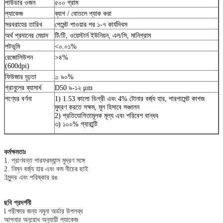
পাউডার ওজন
৫০০ গ্রাম
প্যাকেজ
ব্যাগ / বোতলে প্যাক করা
সরবরাহের তারিখ
পেমেন্ট পাওয়ার পর ১-৭ কার্যদিবস
অর্থ প্রদানের মেয়াদ
টি/টি, ওয়েস্টার্ন ইউনিয়ন, এল/সি, মানিগ্রাম
পটভূমি
<০.০১%
রেজোলিউশন
>৪%
(600dpi)
ফিউজার দৃঢ়তা
≥ ৯০%
গ্রানুলের ব্যাসার্ধ
D50 ৯-১২ μm
পণ্যের বর্ণনা
1) 1.53 কালো ডিগ্রী এবং 4% টোনার বর্জ্য হার, পারগামেন্ট কাগজ
মুদ্রণ করতে সক্ষম, মূল হিসাবে সঞ্চালন
2) প্রতিযোগিতামূলক মূল্য এবং পরিবেশ বান্ধব
৩) ১০০% গ্যারান্টি
কর্মক্ষমতাঃ
1. প্রাণবন্ত পারফরম্যান্স মুদ্রণ সঙ্গে
2. নিম্ন বর্জ্য হার এবং কম নীচের ছাই
3সুন্দর এবং পরিষ্কার রঙ
ছবি প্রদর্শনী
l পরীক্ষার জন্য নমুনা অর্ডার উপলব্ধ
আপনার অনুরোধ অনুযায়ী প্যাকেজ