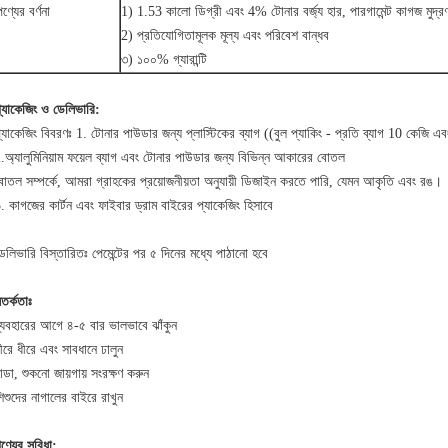
পণ্যের বর্ণনা
1) 1.53 কালো ডিগ্রী এবং 4% টোনার বর্জ্য হার, পারগামেন্ট কাগজ মুদ্রণ
2) প্রতিযোগিতামূলক মূল্য এবং পরিবেশ বান্ধব
৩) ১০০% গ্যারান্টি
্যাকেজিং ও ডেলিভারি:
্যাকেজিং বিবরণঃ 1. টোনার পাউডার জন্য প্লাস্টিকের ব্যাগ ((বুল প্যাকিং - প্রতি ব্যাগ 10 কেজি এবং 
.অ্যালুমিনিয়াম ফয়েল ব্যাগ এবং টোনার পাউডার জন্য বিভিন্ন আকারের বোতল
োতল সম্পর্কে, আমরা গ্রাহকের প্রয়োজনীয়তা অনুযায়ী ডিজাইন করতে পারি, যেমন আকৃতি এবং রঙ।
. কাগজের কার্টন এবং ফাইবার ড্রাম বাইরের প্যাকেজিং হিসাবে
েলিভারি বিস্তারিতঃ পেমেন্টের পর ৫ দিনের মধ্যে পাঠানো হবে
তর্কতাঃ
্যবহারের আগে ৪-৫ বার ভালভাবে ঝাঁকুন
ীরে ধীরে এবং সাবধানে ঢালুন
ান্ডা, শুকনো জায়গায় সংরক্ষণ করুন
িশুদের নাগালের বাইরে রাখুন
ণ্যের সুবিধা: