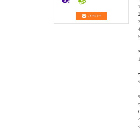
1
2
3
4
5
স
1
প
অ
অ
প
Q
এ
ও