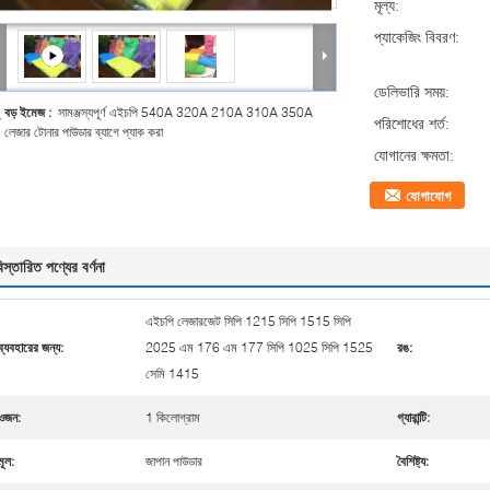
মূল্য:
প্যাকেজিং বিবরণ:
ডেলিভারি সময়:
বড় ইমেজ :
সামঞ্জস্যপূর্ণ এইচপি 540A 320A 210A 310A 350A
পরিশোধের শর্ত:
লেজার টোনার পাউডার ব্যাগে প্যাক করা
যোগানের ক্ষমতা:
যোগাযোগ
িস্তারিত পণ্যের বর্ণনা
এইচপি লেজারজেট সিপি 1215 সিপি 1515 সিপি
ব্যবহারের জন্য:
2025 এম 176 এম 177 সিপি 1025 সিপি 1525
রঙ:
সেমি 1415
ওজন:
1 কিলোগ্রাম
গ্যারান্টি:
মূল:
জাপান পাউডার
বৈশিষ্ট্য: