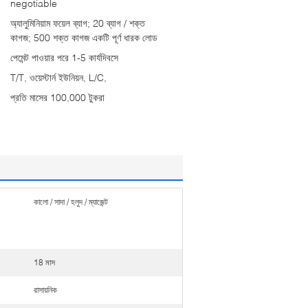
negotiable
অ্যালুমিনিয়াম ফয়েল ব্যাগ; 20 ব্যাগ / শক্ত
কাগজ; 500 শক্ত কাগজ একটি পূর্ণ ধারক লোড
পেমেন্ট পাওয়ার পরে 1-5 কার্যদিবসে
T/T, ওয়েস্টার্ন ইউনিয়ন, L/C,
প্রতি মাসের 100,000 টুকরা
কালো / সাদা / হলুদ / ম্যাজেন্ট
18 মাস
রাসায়নিক