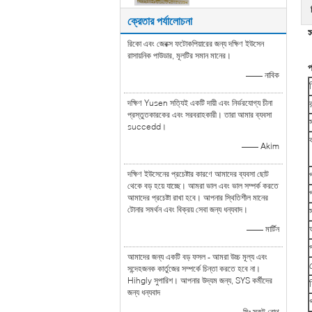
ক্রেতার পর্যালোচনা
রিকো এবং জেরক্স ফটোকপিয়ারের জন্য দক্ষিণ ইউসেন
রাসায়নিক পাউডার, মূলটির সমান মানের।
প
—— নাবিক
দক্ষিণ Yusen সত্যিই একটি দায়ী এবং নির্ভরযোগ্য চীনা
প্রস্তুতকারকের এবং সরবরাহকারী। তারা আমার ব্যবসা
succedd।
—— Akim
দক্ষিণ ইউসেনের প্রচেষ্টার কারণে আমাদের ব্যবসা ছোট
থেকে বড় হয়ে যাচ্ছে। আমরা ভাল এবং ভাল সম্পর্ক করতে
আমাদের প্রচেষ্টা রাখা হবে। আপনার স্থিতিশীল মানের
টোনার সমর্থন এবং বিক্রয় সেবা জন্য ধন্যবাদ।
—— মার্টিন
আমাদের জন্য একটি বড় ফসল - আমরা উচ্চ মূল্য এবং
সন্দেহজনক কার্তুজের সম্পর্কে চিন্তা করতে হবে না।
Hihgly সুপারিশ। আপনার উদ্যম জন্য, SYS কর্মীদের
জন্য ধন্যবাদ
গ
—— মিঃ স্কট রোথ