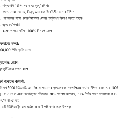
. শক্তিশালী ফিক্সিং সহ সামঞ্জস্যপূর্ণ টোনার
. হয়তো সেরা দাম নয়, কিন্তু ভাল এবং স্থিতিশীল মানের নিশ্চিত
. গ্রাহকদের জন্য একচেটিয়াভাবে টোনার ফর্মুলেশন বিকাশ করতে ইচ্ছুক
. দ্রুত ডেলিভারি
. কঠোর গুণমান পরীক্ষা 100% বিতরণ আগে
রবরাহের ক্ষমতা:
00,000 পিসি প্রতি মাসে
্যাকেজিং মেয়াদঃ
্যালুমিনিয়াম ফয়েল ব্যাগ
র্থ প্রদানের শর্তাবলী:
রিমাণ 5000 ইউএসডি এর নিচে বা আমাদের প্রথমবারের সহযোগিতাঃ অর্ডার নিশ্চিত করার পরে 100% 
TY 20ft বা 40ft কনটেইনার পৌঁছেছেঃ 30% আগাম আমানত, 70% শিপিং আগে ভারসাম্য বা B / 
ল/সি পাওয়া যায়
য়েস্ট ইউনিয়ন ট্রায়াল অর্ডার বা ছোট পরিমাণের জন্য উপলব্ধ