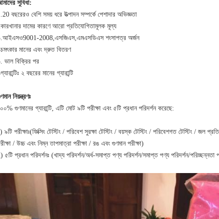
মাদের সুবিধা:
.20 বছরেরও বেশি সময় ধরে উত্পাদন সম্পর্কে পেশাদার অভিজ্ঞতা
কারখানার দামের কারণে আরো প্রতিযোগিতামূলক মূল্য
3.আইএসও9001-2008,এসজিএস,এমএসডিএস শংসাপত্র অর্জন
চমৎকার মানের এবং দ্রুত বিতরণ
. ভাল বিক্রির পর
গ্যারান্টিঃ ২ বছরের মানের গ্যারান্টি
ুণমান নিয়ন্ত্রণঃ
০০% গুণমানের গ্যারান্টি, এটি মোট ৯টি পরীক্ষা এবং ৫টি প্রধান পরিদর্শন করেছে:
) ৯টি পরীক্ষাঃ(ফিক্সিং টেস্টিং / পরিবেশ সুরক্ষা টেস্টিং / বয়স্ক টেস্টিং / পরিবেশগত টেস্টিং / জল প্রত
রীক্ষা / উচ্চ এবং নিম্ন তাপমাত্রা পরীক্ষা / রঙ এবং গুণমান পরীক্ষা)
) ৫টি প্রধান পরিদর্শনঃ (খাদ্য পরিদর্শন/অর্ধ-সমাপ্ত পণ্য পরিদর্শন/সমাপ্ত পণ্য পরিদর্শন/পরিচ্ছন্নতা 