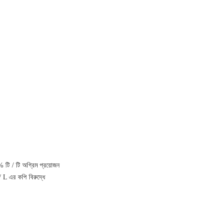
টি / টি অগ্রিম প্রয়োজন
L এর কপি বিরুদ্ধে