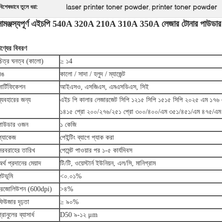
laser printer toner powder
printer toner powder
বিশেষভাবে তুলে ধরা:
,
সামঞ্জস্যপূর্ণ এইচপি 540A 320A 210A 310A 350A লেজার টোনার পাউডার ব
ণ্যের বিবরণ
চিত্র ঘনত্ব (কালো)
≥ ১4
রঙ
কালো / সাদা / হলুদ / ম্যাজেন্ট
সার্টিফিকেশন
আইএসও, এসজিএস, এমএসডিএস, সিই
ব্যবহারের জন্য
এইচ পি কালার লেজারজেট সিপি ১২১৫ সিপি ১৫১৫ সিপি ২০২৫ এম ১৭৬
১৪১৫ প্রো ২০০/২৭৬/২৫১ প্রো ৩০০/৪০০/এম ৩৫১/৪৫১/এম ৪৭৫/এম
পাউডার ওজন
১ কেজি
প্যাকেজ
পেইন্টিং ব্যাগে প্যাক করা
সরবরাহের তারিখ
পেমেন্ট পাওয়ার পর ১-৫ কার্যদিবস
অর্থ প্রদানের মেয়াদ
টি/টি, ওয়েস্টার্ন ইউনিয়ন, এল/সি, মানিগ্রাম
পটভূমি
<০.০১%
রেজোলিউশন (600dpi)
>৪%
ফিউজার দৃঢ়তা
≥ ৯০%
্রানুলের ব্যাসার্ধ
D50 ৯-১২ μm