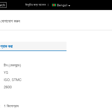
উদ্ধৃতির জন্য আবেদন
|
rch
Bengali
 যোগাযোগ করুন
প্যাক করা
চীন (মেনল্যান্ড)
YS
ISO, STMC
2600
:
1 কিলোগ্রাম