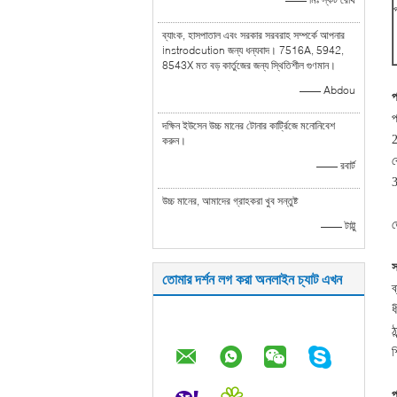
ব্যাংক, হাসপাতাল এবং সরকার সরবরাহ সম্পর্কে আপনার
instrodcution জন্য ধন্যবাদ। 7516A, 5942,
8543X মত বড় কার্তুজের জন্য স্থিতিশীল গুণমান।
—— Abdou
প
প
দক্ষিন ইউসেন উচ্চ মানের টোনার কার্ট্রিজে মনোনিবেশ
2
করুন।
ব
—— রবার্ট
3
উচ্চ মানের, আমাদের গ্রাহকরা খুব সন্তুষ্ট
ড
—— টাট্টু
স
তোমার দর্শন লগ করা অনলাইন চ্যাট এখন
ব
ধ
ঠ
শ
প