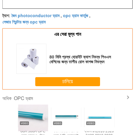
জৈব photoconductor ড্রাম
opc ড্রাম কার্তুজ
ট্যাগ:
,
,
লেজার প্রিন্টার জন্য opc ড্রাম
এর সেরা মূল্য পান
80 মিমি প্রস্থ হোয়াইট ক্যাশ নিবন্ধ পিওএস
মেশিনের জন্য তাপীয় রোল কাগজ নিবন্ধন
চালিয়ে
OPC ড্রাম
অধিক
A লেজার
88A 388A OPC
05A 505A OPC
ক্যানন IR2016 2320
53A 755