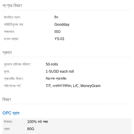
পণ্যের বিবরণ
উৎপত্তি স্থল:
চীন
পরিচিতিমুলক নাম:
Goodday
সাক্ষ্যদান:
ISO
মডেল নম্বার:
YS-01
প্রদান
ন্যূনতম চাহিদার পরিমাণ:
50-rolls
মূল্য:
1-5USD each roll
প্যাকেজিং বিবরণ:
নিরপেক্ষ প্যাকেজিং
পরিশোধের শর্ত:
T/T, ওয়েস্টার্ন ইউনিয়ন, L/C, MoneyGram
বিবরণ
OPC ড্রাম
উপাদান:
100% কাঠ সজ্জা
গ্রাম:
80G