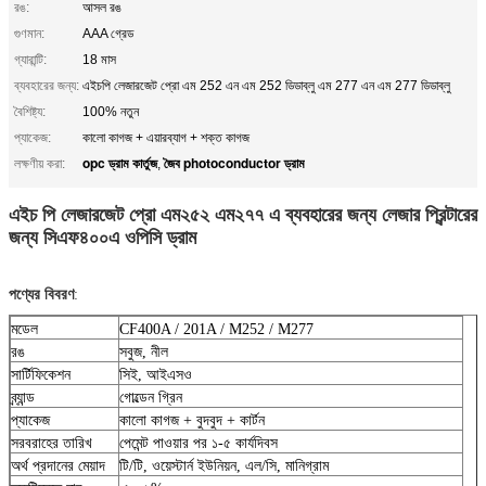
রঙ:
আসল রঙ
গুণমান:
AAA গ্রেড
গ্যারান্টি:
18 মাস
ব্যবহারের জন্য:
এইচপি লেজারজেট প্রো এম 252 এন এম 252 ডিডাব্লু এম 277 এন এম 277 ডিডাব্লু
বৈশিষ্ট্য:
100% নতুন
প্যাকেজ:
কালো কাগজ + এয়ারব্যাগ + শক্ত কাগজ
opc ড্রাম কার্তুজ
জৈব photoconductor ড্রাম
লক্ষণীয় করা:
,
এইচ পি লেজারজেট প্রো এম২৫২ এম২৭৭ এ ব্যবহারের জন্য লেজার প্রিন্টারের
জন্য সিএফ৪০০এ ওপিসি ড্রাম
পণ্যের বিবরণ
:
মডেল
CF400A / 201A / M252 / M277
রঙ
সবুজ, নীল
সার্টিফিকেশন
সিই, আইএসও
ব্র্যান্ড
গোল্ডেন গ্রিন
প্যাকেজ
কালো কাগজ + বুদবুদ + কার্টন
সরবরাহের তারিখ
পেমেন্ট পাওয়ার পর ১-৫ কার্যদিবস
অর্থ প্রদানের মেয়াদ
টি/টি, ওয়েস্টার্ন ইউনিয়ন, এল/সি, মানিগ্রাম