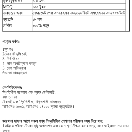
ত্রুটিযুক্ত হার
< ০.১%
MOQ
১০০ টুকরা
ব্যবহারের জন্য
লেজারজেট প্রো এম২৫২এন এম২৫২ডব্লিউ এম২৭৭এন এম২৭৭ডব্লিউ
গ্যারান্টি
১৮ মাস
বৈশিষ্ট্য
১০০% নতুন
পণ্যের বর্ণনাঃ
1মূল রঙ
2কোন পটভূমি নেই
3. দীর্ঘ জীবন
4. ভাল অপটিক্যাল ঘনত্ব
5. লেপ অভিন্নতা
6ভালো সামঞ্জস্যতা
স্পেসিফিকেশনঃ
স্থিতিশীল সরবরাহ এবং দ্রুত ডেলিভারি.
রঙঃ মূল রঙ
টেকসই এবং স্থিতিশীল, শক্তিশালী সামঞ্জস্য.
আইএসও ৯০০১, আইএসও ১৪০০১ দ্বারা প্রত্যয়িত।
কারখানা ছাড়ার আগে সকল পণ্য নিম্নলিখিত পেশাদার পরীক্ষার মধ্য দিয়ে যায়:
1যান্ত্রিক পরীক্ষা টোনার সুষ্ঠু অপারেশন এবং কোন শব্দ নিশ্চিত করার জন্য, এবং আইএসও মান মেনে
চলতে.