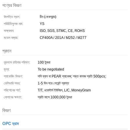
পণ্যের বিবরণ
উৎপত্তি স্থল:
চীন (মেনল্যান্ড)
পরিচিতিমুলক নাম:
YS
সাক্ষ্যদান:
ISO, SGS, STMC, CE, ROHS
মডেল নম্বার:
CF400A / 201A / M252 / M277
প্রদান
ন্যূনতম চাহিদার পরিমাণ:
100 টুকরা
মূল্য:
To be negotiated
প্যাকেজিং বিবরণ:
পলি ব্যাগ বা PEAR প্যাকেজ; শক্ত কাগজ প্রতি 500pcs;
ডেলিভারি সময়:
1-5 দিন পরে পেমেন্ট প্রাপ্ত
পরিশোধের শর্ত:
T/T, ওয়েস্টার্ন ইউনিয়ন, L/C, MoneyGram
যোগানের ক্ষমতা:
প্রতি মাসে 1000,000 টুকরা
বিবরণ
OPC ড্রাম