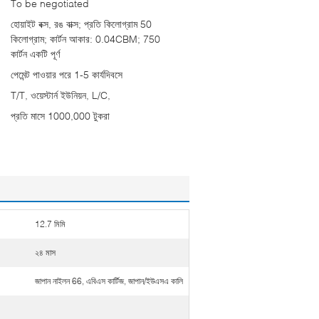
To be negotiated
হোয়াইট বক্স, রঙ বাক্স; প্রতি কিলোগ্রাম 50
কিলোগ্রাম; কার্টন আকার: 0.04CBM; 750
কার্টন একটি পূর্ণ
পেমেন্ট পাওয়ার পরে 1-5 কার্যদিবসে
T/T, ওয়েস্টার্ন ইউনিয়ন, L/C,
প্রতি মাসে 1000,000 টুকরা
12.7 মিমি
২৪ মাস
জাপান নাইলন 66, এবিএস কার্টিজ, জাপান/ইউএসএ কালি