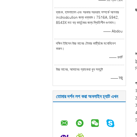
ছ
ব্যাংক, হাসপাতাল এবং সরকার সরবরাহ সম্পর্কে আপনার
instrodcution জন্য ধন্যবাদ। 7516A, 5942,
8543X মত বড় কার্তুজের জন্য স্থিতিশীল গুণমান।
—— Abdou
দক্ষিন ইউসেন উচ্চ মানের টোনার কার্ট্রিজে মনোনিবেশ
করুন।
স
—— রবার্ট
ঠ
শ
উচ্চ মানের, আমাদের গ্রাহকরা খুব সন্তুষ্ট
—— টাট্টু
প
1
তোমার দর্শন লগ করা অনলাইন চ্যাট এখন
2
3
4
5
অ