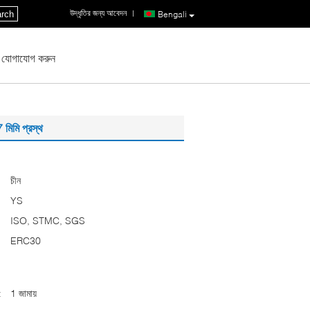
উদ্ধৃতির জন্য আবেদন
|
rch
Bengali
 যোগাযোগ করুন
 মিমি প্রস্থ
চীন
YS
ISO, STMC, SGS
ERC30
:
1 জামায়