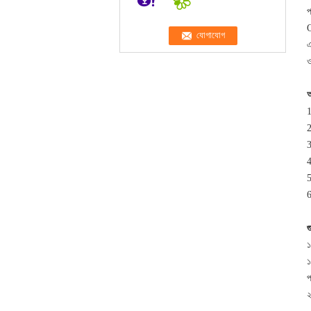
প
Q
এ
ও
আ
1
2
4
5
6
গ
১
১
প
২