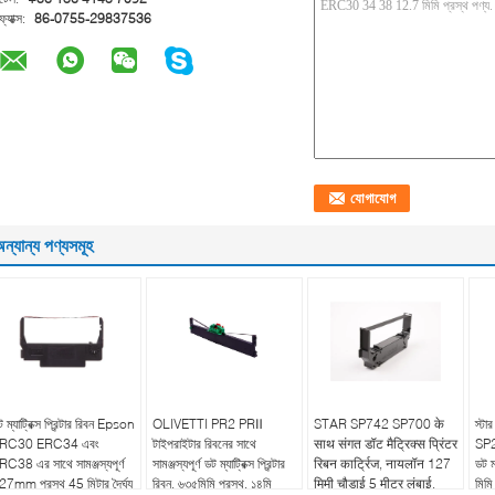
ফ্যাক্স:
86-0755-29837536
ন্যান্য পণ্যসমূহ
 ম্যাট্রিক্স প্রিন্টার রিবন Epson
OLIVETTI PR2 PRⅡ
STAR SP742 SP700 के
স্ট
RC30 ERC34 এবং
টাইপরাইটার রিবনের সাথে
साथ संगत डॉट मैट्रिक्स प्रिंटर
SP2
RC38 এর সাথে সামঞ্জস্যপূর্ণ
সামঞ্জস্যপূর্ণ ডট ম্যাট্রিক্স প্রিন্টার
रिबन कार्ट्रिज, नायलॉन 127
ডট ম্
27mm প্রস্থ 45 মিটার দৈর্ঘ্য
রিবন, ৬৩৫মিমি প্রস্থ, ১৪মি
मिमी चौड़ाई 5 मीटर लंबाई,
মিমি