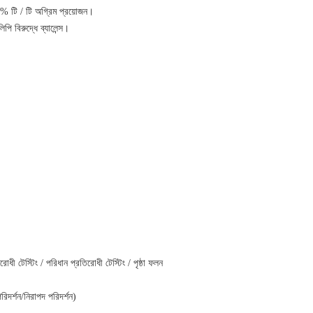
0% টি / টি অগ্রিম প্রয়োজন।
বিরুদ্ধে ব্যালেন্স।
িরোধী টেস্টিং / পরিধান প্রতিরোধী টেস্টিং / পৃষ্ঠা ফলন
পরিদর্শন/নিরাপদ পরিদর্শন)