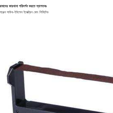
মাদের কারখানা পরিদর্শন করতে স্বাগতমঃ
েঞ্জেন সাউথ-ইউসেন ইলেক্ট্রন কোং লিমিটেড