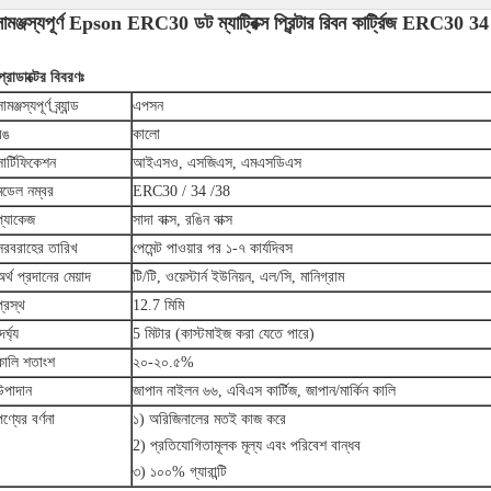
সামঞ্জস্যপূর্ণ Epson ERC30 ডট ম্যাট্রিক্স প্রিন্টার রিবন কার্ট্রিজ ERC30 3
্রোডাক্টের বিবরণঃ
ামঞ্জস্যপূর্ণ ব্র্যান্ড
এপসন
রঙ
কালো
সার্টিফিকেশন
আইএসও, এসজিএস, এমএসডিএস
মডেল নম্বর
ERC30 / 34 /38
প্যাকেজ
সাদা বাক্স, রঙিন বাক্স
সরবরাহের তারিখ
পেমেন্ট পাওয়ার পর ১-৭ কার্যদিবস
অর্থ প্রদানের মেয়াদ
টি/টি, ওয়েস্টার্ন ইউনিয়ন, এল/সি, মানিগ্রাম
প্রস্থ
12.7 মিমি
ৈর্ঘ্য
5 মিটার (কাস্টমাইজ করা যেতে পারে)
কালি শতাংশ
২০-২০.৫%
উপাদান
জাপান নাইলন ৬৬, এবিএস কার্টিজ, জাপান/মার্কিন কালি
পণ্যের বর্ণনা
১) অরিজিনালের মতই কাজ করে
2) প্রতিযোগিতামূলক মূল্য এবং পরিবেশ বান্ধব
৩) ১০০% গ্যারান্টি