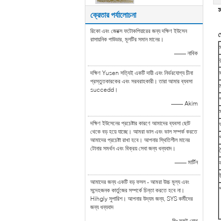
ক্রেতার পর্যালোচনা
রিকো এবং জেরক্স ফটোকপিয়ারের জন্য দক্ষিণ ইউসেন
প
রাসায়নিক পাউডার, মূলটির সমান মানের।
স
—— নাবিক
দক্ষিণ Yusen সত্যিই একটি দায়ী এবং নির্ভরযোগ্য চীনা
প্রস্তুতকারকের এবং সরবরাহকারী। তারা আমার ব্যবসা
succedd।
—— Akim
দক্ষিণ ইউসেনের প্রচেষ্টার কারণে আমাদের ব্যবসা ছোট
থেকে বড় হয়ে যাচ্ছে। আমরা ভাল এবং ভাল সম্পর্ক করতে
আমাদের প্রচেষ্টা রাখা হবে। আপনার স্থিতিশীল মানের
টোনার সমর্থন এবং বিক্রয় সেবা জন্য ধন্যবাদ।
দ
—— মার্টিন
আমাদের জন্য একটি বড় ফসল - আমরা উচ্চ মূল্য এবং
সন্দেহজনক কার্তুজের সম্পর্কে চিন্তা করতে হবে না।
Hihgly সুপারিশ। আপনার উদ্যম জন্য, SYS কর্মীদের
জন্য ধন্যবাদ
—— মিঃ স্কট রোথ