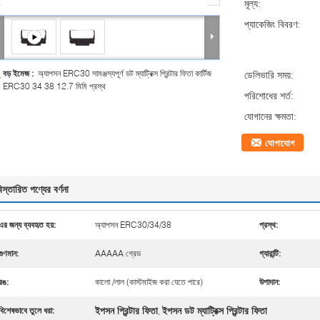
মূল্য:
প্যাকেজিং বিবরণ:
বড় ইমেজ :
অ্যাপসন ERC30 সামঞ্জস্যপূর্ণ ডট ম্যাট্রিক্স প্রিন্টার ফিতা কার্টিজ
ডেলিভারি সময়:
ERC30 34 38 12.7 মিমি প্রস্থ
পরিশোধের শর্ত:
যোগানের ক্ষমতা:
যোগাযোগ
িস্তারিত পণ্যের বর্ণনা
এর জন্য ব্যবহৃত হয়:
অ্যাপসন ERC30/34/38
প্রস্থ:
গুণমান:
AAAAA গ্রেড
গ্যারান্টি:
রঙ:
কালো /লাল (কাস্টমাইজ করা যেতে পারে)
উপাদান:
ইপসন প্রিন্টার ফিতা
ইপসন ডট ম্যাট্রিক্স প্রিন্টার ফিতা
বিশেষভাবে তুলে ধরা:
,