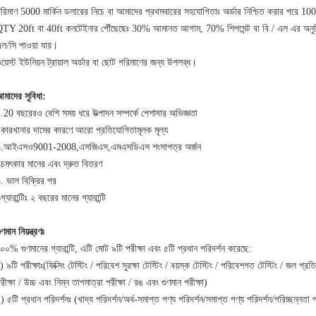
রিমাণ 5000 মার্কিন ডলারের নিচে বা আমাদের প্রথমবারের সহযোগিতাঃ অর্ডার নিশ্চিত করার পরে 10
TY 20ft বা 40ft কনটেইনার পৌঁছেছেঃ 30% আমানত আগাম, 70% শিপমেন্ট বা বি / এল এর অনুলিপি 
ল/সি পাওয়া যায়।
য়েস্ট ইউনিয়ন ট্রায়াল অর্ডার বা ছোট পরিমাণের জন্য উপলব্ধ।
মাদের সুবিধা:
.20 বছরেরও বেশি সময় ধরে উত্পাদন সম্পর্কে পেশাদার অভিজ্ঞতা
কারখানার দামের কারণে আরো প্রতিযোগিতামূলক মূল্য
3.আইএসও9001-2008,এসজিএস,এমএসডিএস শংসাপত্র অর্জন
চমৎকার মানের এবং দ্রুত বিতরণ
. ভাল বিক্রির পর
গ্যারান্টিঃ ২ বছরের মানের গ্যারান্টি
ুণমান নিয়ন্ত্রণঃ
০০% গুণমানের গ্যারান্টি, এটি মোট ৯টি পরীক্ষা এবং ৫টি প্রধান পরিদর্শন করেছে:
) ৯টি পরীক্ষাঃ(ফিক্সিং টেস্টিং / পরিবেশ সুরক্ষা টেস্টিং / বয়স্ক টেস্টিং / পরিবেশগত টেস্টিং / জল প্রত
রীক্ষা / উচ্চ এবং নিম্ন তাপমাত্রা পরীক্ষা / রঙ এবং গুণমান পরীক্ষা)
) ৫টি প্রধান পরিদর্শনঃ (খাদ্য পরিদর্শন/অর্ধ-সমাপ্ত পণ্য পরিদর্শন/সমাপ্ত পণ্য পরিদর্শন/পরিচ্ছন্নতা 