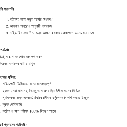
বি প্রদর্শনী
পরীক্ষার জন্য নমুনা অর্ডার উপলব্ধ
আপনার অনুরোধ অনুযায়ী প্যাকেজ
পাইকারি সহযোগিতা জন্য আমাদের সাথে যোগাযোগ করতে স্বাগতম
তর্কতাঃ
ান্ডা, শুকনো জায়গায় সংরক্ষণ করুন
িশুদের নাগালের বাইরে রাখুন
ণ্যের সুবিধা:
. শক্তিশালী ফিক্সিংয়ের সাথে সামঞ্জস্যপূর্ণ
. হয়তো সেরা দাম নয়, কিন্তু ভাল এবং স্থিতিশীল মানের নিশ্চিত
. গ্রাহকদের জন্য একচেটিয়াভাবে টোনার ফর্মুলেশন বিকাশ করতে ইচ্ছুক
. দ্রুত ডেলিভারি
. কঠোর গুণমান পরীক্ষা 100% বিতরণ আগে
র্থ প্রদানের শর্তাবলী: