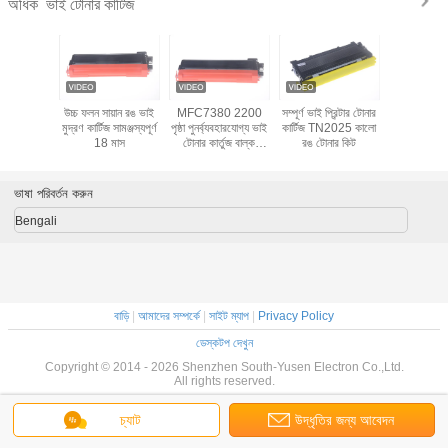
ভাই টোনার কার্টিজ
অধিক
 TN230
উচ্চ ফলন সায়ান রঙ ভাই
MFC7380 2200
সম্পূর্ণ ভাই প্রিন্টার টোনার
ভাই TN420
 TN270
মুদ্রণ কার্টিজ সামঞ্জস্যপূর্ণ
পৃষ্ঠা পুনর্ব্যবহারযোগ্য ভাই
কার্টিজ TN2025 কালো
কার্টি
াই টোনার
18 মাস
টোনার কার্তুজ বাল্ক
রঙ টোনার কিট
 MFC7380
প্যাকেজিং
ি জন্য ব্যবহৃত
ভাষা পরিবর্তন করুন
Bengali
বাড়ি
|
আমাদের সম্পর্কে
|
সাইট ম্যাপ
|
Privacy Policy
ডেস্কটপ দেখুন
Copyright © 2014 - 2026 Shenzhen South-Yusen Electron Co.,Ltd.
All rights reserved.
চ্যাট
উদ্ধৃতির জন্য আবেদন