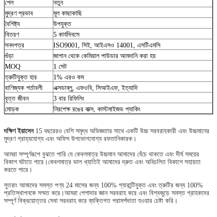
শেল
নতুন
মুদ্রণ প্রভাব
মূল কাছাকাছি
বৈশিষ্ট্য
উপযুক্ত
বিতরণ
5 কার্যদিবসে
সনদপত্র
ISO9001, সিই, আইএসও 14001, এসটিএমসি
গুঁড়া
জাপান থেকে কেমিয়াল পাউডার আমদানি করা হয়
MOQ
1 সেট
ত্রুটিযুক্ত হার
1% এরও কম
বাণিজ্যক শর্তাবলী
এক্সডাব্লু, এফওবি, সিআইএফ, ইত্যাদি
বৃত্ত জীবন
3 বার রিফিলিং
মোড়ক
নিরপেক্ষ রঙের বাক্স, কাস্টমাইজড প্যাকিং
দক্ষিণ ইয়াসেন
15 বছরেরও বেশি সমৃদ্ধ অভিজ্ঞতার সাথে একটি উচ্চ সরবরাহকারী এবং উচ্চমানের
মুদ্রণ গ্রাহ্যযোগ্য এবং অফিস উপভোগযোগ্য রফতানিকারক।
আমরা সম্পূর্ণরূপে বুঝতে পারি যে কেবলমাত্র উচ্চমান আমাদের বেঁচে থাকতে এবং দীর্ঘ সময়ের
বিকাশ ঘটাতে পারে।কেবলমাত্র ভাল খ্যাতিই আমাদের দ্রুত এবং অবিচলিত বিকাশে সহায়তা
করতে পারে।
সুতরাং আমাদের সমস্ত পণ্য 24 মাসের জন্য 100% গ্যারান্টিযুক্ত এবং ত্রুটির জন্য 100%
প্রতিস্থাপনকে সম্মত করে।আমরা পেশাদার জ্ঞান সরবরাহ করে এবং বিশ্বজুড়ে সমস্ত গ্রাহকদের
সম্পূর্ণ বিক্রয়োত্তর সেবা সরবরাহ করে ব্যক্তিগত পরামর্শদাতা হওয়ার চেষ্টা করি।