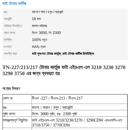
ভাই টোনার কার্টিজ
রঙ:
কালো / সাদা / হলুদ / ম্যাজেন্ট
গ্যারান্টি:
18 মাস
পাউডার উৎপত্তি:
জাপান পাউডার
পাতা ফলন:
বিকে: 3000, সি: 2300
বৈশিষ্ট্য:
100% নতুন
গুণমান:
AAA গ্রেড
ভাই সুসংগত টোনার কার্তুজ
ভাই টোনার কার্টিজ রিসাইক্লিং
লক্ষণীয় করা:
,
TN-227/213/217 টোনার কার্তুজ ভাই এইচএল-এল 3210 3230 3270
3290 3750 এর জন্য ব্যবহৃত হয়
পণ্যের বিবরণ
মোল নং
টিএন -227 / টিএন-213 / টিএন-217
রঙ
কালো / সায়ান / হলুদ / ম্যাজেন্টা
পৃষ্ঠা ফলন
বিকে: 3000 পৃষ্ঠা, রঙ: 2300 পৃষ্ঠা
সামঞ্জস্যপূর্ণ প্রিন্টার
ভাই এইচএল-এল 3210/3230/3270 / 3290CDW এমএফসি-এল
3710/3750 / 3770CDW