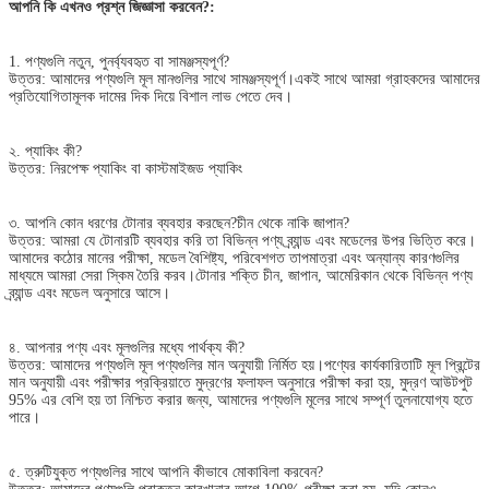
আপনি কি এখনও প্রশ্ন জিজ্ঞাসা করবেন?:
1. পণ্যগুলি নতুন, পুনর্ব্যবহৃত বা সামঞ্জস্যপূর্ণ?
উত্তর: আমাদের পণ্যগুলি মূল মানগুলির সাথে সামঞ্জস্যপূর্ণ।একই সাথে আমরা গ্রাহকদের আমাদের
প্রতিযোগিতামূলক দামের দিক দিয়ে বিশাল লাভ পেতে দেব।
২. প্যাকিং কী?
উত্তর: নিরপেক্ষ প্যাকিং বা কাস্টমাইজড প্যাকিং
৩. আপনি কোন ধরণের টোনার ব্যবহার করছেন?চীন থেকে নাকি জাপান?
উত্তর: আমরা যে টোনারটি ব্যবহার করি তা বিভিন্ন পণ্য ব্র্যান্ড এবং মডেলের উপর ভিত্তি করে।
আমাদের কঠোর মানের পরীক্ষা, মডেল বৈশিষ্ট্য, পরিবেশগত তাপমাত্রা এবং অন্যান্য কারণগুলির
মাধ্যমে আমরা সেরা স্কিম তৈরি করব।টোনার শক্তি চীন, জাপান, আমেরিকান থেকে বিভিন্ন পণ্য
ব্র্যান্ড এবং মডেল অনুসারে আসে।
৪. আপনার পণ্য এবং মূলগুলির মধ্যে পার্থক্য কী?
উত্তর: আমাদের পণ্যগুলি মূল পণ্যগুলির মান অনুযায়ী নির্মিত হয়।পণ্যের কার্যকারিতাটি মূল প্রিন্টের
মান অনুযায়ী এবং পরীক্ষার প্রক্রিয়াতে মুদ্রণের ফলাফল অনুসারে পরীক্ষা করা হয়, মুদ্রণ আউটপুট
95% এর বেশি হয় তা নিশ্চিত করার জন্য, আমাদের পণ্যগুলি মূলের সাথে সম্পূর্ণ তুলনাযোগ্য হতে
পারে।
৫. ত্রুটিযুক্ত পণ্যগুলির সাথে আপনি কীভাবে মোকাবিলা করবেন?