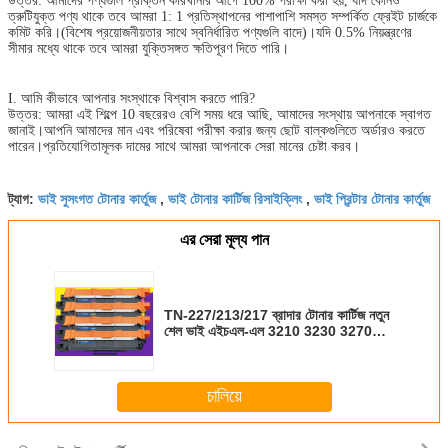
উত্তর: আমাদের পণ্যগুলি প্রাক্তন কারখানার আগে 100% পরীক্ষা করা হয়, যদি কোনও
ত্রুটিযুক্ত পণ্য থাকে তবে আমরা 1: 1 প্রতিস্থাপনের পাশাপাশি সমস্ত সম্পর্কিত ফ্রেইট চার্জকে
কমিট করি।(বিশেষ প্রয়োজনীয়তার সাথে স্বনির্ধারিত পণ্যগুলি বাদে)।যদি 0.5% নিয়ন্ত্রণের
সীমার মধ্যে থাকে তবে আমরা যুক্তিসঙ্গত ক্ষতিপূরণ দিতে পারি।
I. আমি কীভাবে আপনার সংস্থাকে বিশ্বাস করতে পারি?
উত্তর: আমরা এই শিল্পে 10 বছরেরও বেশি সময় ধরে আছি, আমাদের সংস্থায় আপনাকে স্বাগত
জানাই।আপনি আমাদের মান এবং পরিষেবা পরীক্ষা করার জন্য ছোট বাল্কগুলিতে অর্ডারও করতে
পারেন।প্রতিযোগিতামূলক দামের সাথে আমরা আপনাকে সেরা মানের চেষ্টা করব।
ভাই সুসংগত টোনার কার্তুজ
ভাই টোনার কার্টিজ রিসাইক্লিং
ভাই প্রিন্টার টোনার কার্তুজ
ট্যাগ:
,
,
এর সেরা মূল্য পান
TN-227/213/217 ব্রাদার টোনার কার্টিজ নতুন
শেল ভাই এইচএল-এল 3210 3230 3270
3290 3750 এর জন্য
চালিয়ে