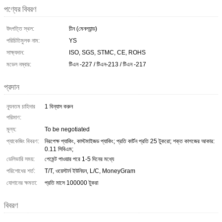
পণ্যের বিবরণ
উৎপত্তি স্থল:
চীন (মেনল্যান্ড)
পরিচিতিমুলক নাম:
YS
সাক্ষ্যদান:
ISO, SGS, STMC, CE, ROHS
মডেল নম্বার:
টিএন -227 / টিএন-213 / টিএন -217
প্রদান
ন্যূনতম চাহিদার
1 বিন্যাস করুন
পরিমাণ:
মূল্য:
To be negotiated
প্যাকেজিং বিবরণ:
নিরপেক্ষ প্যাকিং, কাস্টমাইজড প্যাকিং; প্রতি কার্টন প্রতি 25 টুকরো; শক্ত কাগজের আকার:
0.11 সিবিএম;
ডেলিভারি সময়:
পেমেন্ট পাওয়ার পরে 1-5 দিনের মধ্যে
পরিশোধের শর্ত:
T/T, ওয়েস্টার্ন ইউনিয়ন, L/C, MoneyGram
যোগানের ক্ষমতা:
প্রতি মাসে 100000 টুকরা
বিবরণ