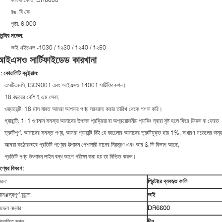
রঙ: বি কে
পৃষ্ঠা: 6,000
্রিন্টার মডেল:
ভাই এইচএল -1030 / 1২30 / 1২40 / 1২50
আইএসও সার্টিফাইডেড কারখানা
: কোয়ালিটি কন্ট্রোল:
এসটিএমসি, ISO9001 এবং আইএসও 14001 সার্টিফিকেশন।
18 বছরের বেশি ই এম সেবা,
ওয়্যারেন্টি: 18 মাস যাবত আমরা আপনার পণ্য সরবরাহ করার তারিখ থেকে গণনা করি।
গ্যারান্টি: 1: 1 গুণমান সমস্যা আমাদের উত্পাদন প্রক্রিয়া বা অপ্রয়োজনীয় প্যাকিং দ্বারা সৃষ্ট হলে ফিরে ফিরুন বা ফেরত
ত্রুটিপূর্ণ: আমাদের সমস্ত পণ্য, আমরা গ্যারান্টি দিই যে কালোের আমাদের ত্রুটিযুক্ত হার 1%, সাধারণ মডেলের 
আমরা কঠোরভাবে প্রতিটি পণ্যের উত্পাদন পেশাদারী মানের নিয়ন্ত্রণ এবং আর & ডি বিভাগ আছে,
প্রতিটি পণ্য উৎপাদন লাইন বন্ধ আগে পরীক্ষা করা হয় তা নিশ্চিত করুন।
ণ্যের বিবরণ:
ধরন:
প্রিন্টারে ব্যবহৃত কালি
ামঞ্জস্যপূর্ণ ব্র্যান্ড:
ভাই
মডেল নম্বার:
DR6600
উৎপত্তি স্থল:
চীন