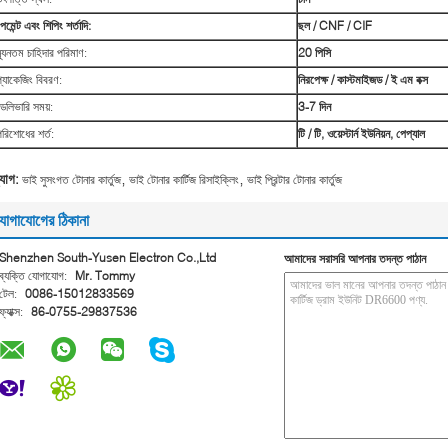
েমেন্ট এবং শিপিং শর্তাদি:
ছল / CNF / CIF
্যূনতম চাহিদার পরিমাণ:
20 পিসি
প্যাকেজিং বিবরণ:
নিরপেক্ষ / কাস্টমাইজড / ই এম বক্স
ডেলিভারি সময়:
3-7 দিন
পরিশোধের শর্ত:
টি / টি, ওয়েস্টার্ন ইউনিয়ন, পেপ্যাল
,
,
্যাগ:
ভাই সুসংগত টোনার কার্তুজ
ভাই টোনার কার্টিজ রিসাইক্লিং
ভাই প্রিন্টার টোনার কার্তুজ
োগাযোগের ঠিকানা
Shenzhen South-Yusen Electron Co.,Ltd
আমাদের সরাসরি আপনার তদন্ত পাঠান
ব্যক্তি যোগাযোগ:
Mr. Tommy
টেল:
0086-15012833569
ফ্যাক্স:
86-0755-29837536