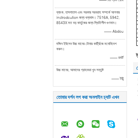
প
ব্যাংক, হাসপাতাল এবং সরকার সরবরাহ সম্পর্কে আপনার
ন
instrodcution জন্য ধন্যবাদ। 7516A, 5942,
8543X মত বড় কার্তুজের জন্য স্থিতিশীল গুণমান।
—— Abdou
দক্ষিন ইউসেন উচ্চ মানের টোনার কার্ট্রিজে মনোনিবেশ
করুন।
ট
—— রবার্ট
য
উচ্চ মানের, আমাদের গ্রাহকরা খুব সন্তুষ্ট
—— টাট্টু
তোমার দর্শন লগ করা অনলাইন চ্যাট এখন