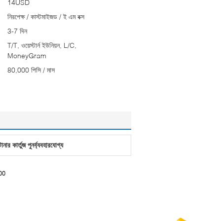
14USD
নিরপেক্ষ / কাস্টমাইজড / ই এম বক্স
3-7 দিন
T/T, ওয়েস্টার্ন ইউনিয়ন, L/C,
MoneyGram
80,000 পিসি / মাস
নার কার্তুজ পুনর্ব্যবহারযোগ্য
600