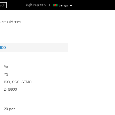
উদ্ধৃতির জন্য আবেদন
|
rch
Bengali
 যোগাযোগ করুন
6600
চীন
YS
ISO, SGS, STMC
DR6600
:
20 pcs