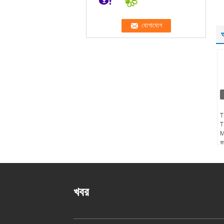
অ
T
T
M
কা
খবর