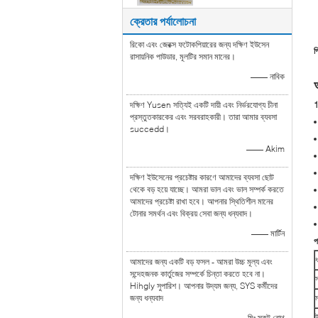
ক্রেতার পর্যালোচনা
রিকো এবং জেরক্স ফটোকপিয়ারের জন্য দক্ষিণ ইউসেন
প
রাসায়নিক পাউডার, মূলটির সমান মানের।
—— নাবিক
দক্ষিণ Yusen সত্যিই একটি দায়ী এবং নির্ভরযোগ্য চীনা
1
প্রস্তুতকারকের এবং সরবরাহকারী। তারা আমার ব্যবসা
succedd।
—— Akim
দক্ষিণ ইউসেনের প্রচেষ্টার কারণে আমাদের ব্যবসা ছোট
থেকে বড় হয়ে যাচ্ছে। আমরা ভাল এবং ভাল সম্পর্ক করতে
আমাদের প্রচেষ্টা রাখা হবে। আপনার স্থিতিশীল মানের
টোনার সমর্থন এবং বিক্রয় সেবা জন্য ধন্যবাদ।
—— মার্টিন
প
আমাদের জন্য একটি বড় ফসল - আমরা উচ্চ মূল্য এবং
সন্দেহজনক কার্তুজের সম্পর্কে চিন্তা করতে হবে না।
স
Hihgly সুপারিশ। আপনার উদ্যম জন্য, SYS কর্মীদের
জন্য ধন্যবাদ
—— মিঃ স্কট রোথ