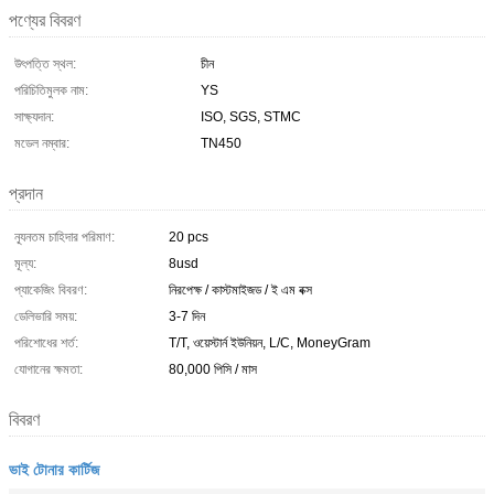
পণ্যের বিবরণ
উৎপত্তি স্থল:
চীন
পরিচিতিমুলক নাম:
YS
সাক্ষ্যদান:
ISO, SGS, STMC
মডেল নম্বার:
TN450
প্রদান
ন্যূনতম চাহিদার পরিমাণ:
20 pcs
মূল্য:
8usd
প্যাকেজিং বিবরণ:
নিরপেক্ষ / কাস্টমাইজড / ই এম বক্স
ডেলিভারি সময়:
3-7 দিন
পরিশোধের শর্ত:
T/T, ওয়েস্টার্ন ইউনিয়ন, L/C, MoneyGram
যোগানের ক্ষমতা:
80,000 পিসি / মাস
বিবরণ
ভাই টোনার কার্টিজ