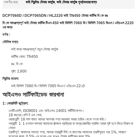
ভাই প্রিন্টার টোনার কার্তুজ
ভাই টোনার কার্তুজ পুনর্ব্যবহারযোগ্য
লক্ষণীয় করা:
,
DCP7060D / DCP7065DN / HL2220 ভাই TN450 টোনার কার্টিজ বি কে রঙ
বি কে সামঞ্জস্যপূর্ণ ভাই টোনার কার্টিজ টিএন 450 ভাই ডিসিপি 7060 ডি / ডিসিপি 7065 ডিএন / এইচএল 2220
এর জন্য
বর্ণনা
:
মৌলিক তথ্য:
ভাই জন্য সামঞ্জস্যপূর্ণ নতুন টোনার কার্তুজ
কার্টিজ কোড: TN450
রঙ: বি কে
পৃষ্ঠা: 2,600
প্রিন্টার মডেল:
ভাই ডিসিপি 7060 ডি / ডিসিপি 7065 ডিএন / এইচএল 22২0
আইএসও সার্টিফাইডেড কারখানা
1: কোয়ালিটি কন্ট্রোল:
এসটিএমসি, ISO9001 এবং আইএসও 14001 সার্টিফিকেশন।
18 বছরের বেশি ই এম সেবা,
ওয়্যারেন্টি: 18 মাস যাবত আমরা আপনার পণ্য সরবরাহ করার তারিখ থেকে গণনা করি।
গ্যারান্টি: 1: 1 গুণমান সমস্যা আমাদের উত্পাদন প্রক্রিয়া বা অপ্রয়োজনীয় প্যাকিং দ্বারা সৃষ্ট হলে ফিরে ফিরুন বা
ফেরত
ত্রুটিপূর্ণ: আমাদের সমস্ত পণ্য, আমরা গ্যারান্টি দিই যে কালোের আমাদের ত্রুটিযুক্ত হার 1%, সাধারণ
মডেলের জন্য, 0.5% এর মধ্যে এবং রঙের টোনার কার্টিজের জন্য 3%