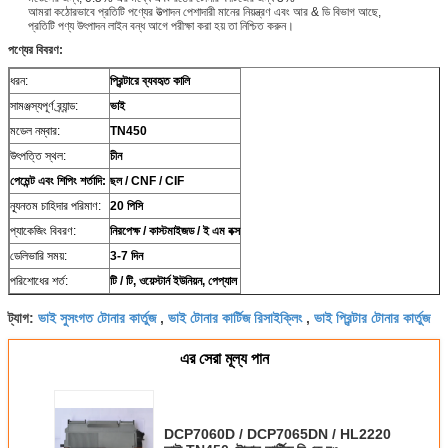
আমরা কঠোরভাবে প্রতিটি পণ্যের উত্পাদন পেশাদারী মানের নিয়ন্ত্রণ এবং আর & ডি বিভাগ আছে,
প্রতিটি পণ্য উৎপাদন লাইন বন্ধ আগে পরীক্ষা করা হয় তা নিশ্চিত করুন।
পণ্যের বিবরণ:
ধরন:
প্রিন্টারে ব্যবহৃত কালি
সামঞ্জস্যপূর্ণ ব্র্যান্ড:
ভাই
মডেল নম্বার:
TN450
উৎপত্তি স্থল:
চীন
পেমেন্ট এবং শিপিং শর্তাদি:
ছল / CNF / CIF
ন্যূনতম চাহিদার পরিমাণ:
20 পিসি
প্যাকেজিং বিবরণ:
নিরপেক্ষ / কাস্টমাইজড / ই এম বক্স
ডেলিভারি সময়:
3-7 দিন
পরিশোধের শর্ত:
টি / টি, ওয়েস্টার্ন ইউনিয়ন, পেপ্যাল
ভাই সুসংগত টোনার কার্তুজ
ভাই টোনার কার্টিজ রিসাইক্লিং
ভাই প্রিন্টার টোনার কার্তুজ
ট্যাগ:
,
,
এর সেরা মূল্য পান
DCP7060D / DCP7065DN / HL2220