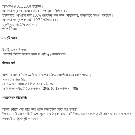
আইএসও 9 001: 2000 স্ট্যান্ডার্ড।
আমাদের পণ্য সব কারখানা ছাড়ার আগে প্রাক পরীক্ষিত হয়
ত্রুটিযুক্ত পণ্যগুলির জন্য 100% প্রতিস্থাপনের জন্য গ্যারান্টি সহ, পণ্যগুলিতে সম্পূর্ণ ওয়্যারেন্টি।
আমাদের সমস্ত পণ্য লাইন 100% পরীক্ষার হয়।
ত্রুটিযুক্ত হার 1% বেশি নয়।
পাটা: 18 মাস
পেমেন্ট মেয়াদ:
টি / টি, এল / সি দ্বারা
ওয়েস্টার্ন ইউনিয়ন ট্রায়াল অর্ডার বা ছোট qty জন্য উপলব্ধ
বিতরণ শর্ত :
আপনি আমাদের শিপিং অংশীদার বা আপনার নিজের অংশীদার চয়ন করতে পারেন।
সরবরাহের বিস্তারিত:
নমুনা আদেশ: আমানত নিশ্চিত করার 3 দিন পর।
অফিসিয়াল অর্ডার: 7-10 কার্যদিবস - 20ft;
10-15 কর্মদিবস - 40ft
প্রত্যাবর্তন নীতিমালা:
আমরা গ্যারান্টি এবং কাঁচা উভয় প্রতি টনর ত্রুটি মুক্ত হবে গ্যারান্টি
উপকরণ যা ই এম স্পেসিফিকেশন পূরণ বা অতিক্রম করে।
যদি উত্পাদন দ্বারা কোনও ত্রুটি হয় তবে আমরা আপনাকে
নতুন টোনার প্রতিস্থাপন করব।