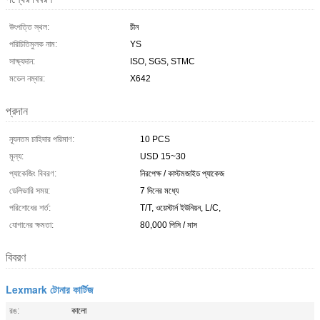
উৎপত্তি স্থল:
চীন
পরিচিতিমুলক নাম:
YS
সাক্ষ্যদান:
ISO, SGS, STMC
মডেল নম্বার:
X642
প্রদান
ন্যূনতম চাহিদার পরিমাণ:
10 PCS
মূল্য:
USD 15~30
প্যাকেজিং বিবরণ:
নিরপেক্ষ / কাস্টমজাইড প্যাকেজ
ডেলিভারি সময়:
7 দিনের মধ্যে
পরিশোধের শর্ত:
T/T, ওয়েস্টার্ন ইউনিয়ন, L/C,
যোগানের ক্ষমতা:
80,000 পিসি / মাস
বিবরণ
Lexmark টোনার কার্টিজ
রঙ:
কালো