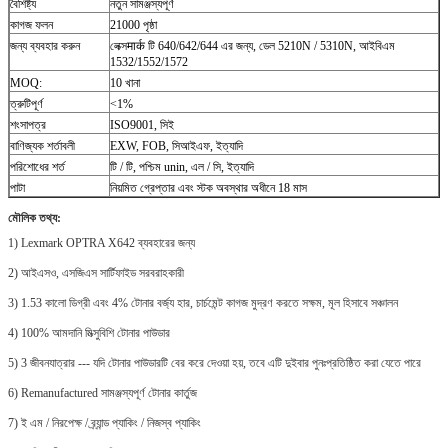
বৈশিষ্ট্য
নতুন সামঞ্জস্যপূর্ণ
কাগজ ফলন
21000 পৃষ্ঠা
জন্য ব্যবহার করুন
লেক্সमार्क টি 640/642/644 এর জন্য, ডেল 5210N / 5310N, আইবিএম
1532/1552/1572
MOQ:
10 খানা
ত্রুটিপূর্ণ
<1%
শংসাপত্র
ISO9001, সিই
বাণিজ্যক শর্তাবলী
EXW, FOB, সিআইএফ, ইত্যাদি
পরিশোধের শর্ত
টি / টি, পশ্চিম unin, এল / সি, ইত্যাদি
পাটা
নিয়মিত গ্রেপ্তার এবং স্টক অবস্থার অধীনে 18 মাস
মৌলিক তথ্য:
1) Lexmark OPTRA X642 ব্যবহারের জন্য
2) আইএসও, এসজিএস সার্টিফাইড সরবরাহকারী
3) 1.53 কালো ডিগ্রী এবং 4% টোনার বর্জ্য হার, চার্চমেন্ট কাগজ মুদ্রণ করতে সক্ষম, মূল হিসাবে সঞ্চালন
4) 100% আমদানি মিত্সুবিশি টোনার পাউডার
5) 3 জীবনযাত্রার --- যদি টোনার পাউডারটি বের করে দেওয়া হয়, তবে এটি দুইবার পুনঃপ্রতিষ্ঠিত করা যেতে পারে
6) Remanufactured সামঞ্জস্যপূর্ণ টোনার কার্তুজ
7) ই এম / নিরপেক্ষ / ব্র্যান্ড প্যাকিং / নিজস্ব প্যাকিং