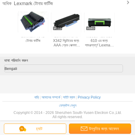
Lexmark টোনার কার্টিজ
অধিক
exmark
Lexmark T642
Lexmark X340
MS310 410 510
লেক্সমার্কের 
টিজ Lexmark
টোনার কার্টিজ
X342 প্রিন্টারের জন্য
610 এর জন্য
প্রিন্টার টোনার
C925DE /
AAA গ্রেড লেক্সমার্ক
সামঞ্জস্যপূর্ণ Lexmark
C950 C95
925DE এর
X340 টোনার কার্টিজ
MX310dn টোনার
X954 95
্য
কালো রঙ
কার্টিজ
ভাষা পরিবর্তন করুন
Bengali
বাড়ি
|
আমাদের সম্পর্কে
|
সাইট ম্যাপ
|
Privacy Policy
ডেস্কটপ দেখুন
Copyright © 2014 - 2026 Shenzhen South-Yusen Electron Co.,Ltd.
All rights reserved.
চ্যাট
উদ্ধৃতির জন্য আবেদন