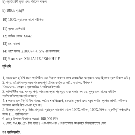
8) প্রতিযোগী মূল্য এবং পরিবেশ বান্ধব
9) 100% গ্যারান্টি
10) 100% প্যাকেজ আগে পরীক্ষিত
11) দ্রুত ডেলিভারি
12) কার্টিজ কোড: X642
13) রঙ: কালো
14) পাতা ফলন: 21000 (এ 4, 5% এর কভারেজ)
15) ই এম মডেল: X644A11E / X644H11E
সুবিধাদি :
1, জেনারেল: ২009 সালে প্রতিষ্ঠিত এবং উন্নত ধারণার সাথে তথাকথিত অন্ধকার ঘোড়া হিসাবে দ্রুত বিকাশ ঘটে।
2. পণ্য: এইচপি জন্য নতুন সামঞ্জস্যপূর্ণ টোনার কার্তুজ // ভাই / ক্যানন / ইপসন /
Kyocera / জেরক্স / প্যানাসনিক / লেনিভো ইত্যাদি
3. কম্পিটিটিভ দাম: সমস্ত পণ্য আমাদের দ্বারা প্রস্তুত এবং বাজার সব হয়, মূল্য এবং মানের সর্বাধিক
প্রতিযোগিতামূলক সুবিধা আছে।
4. চমৎকার এবং স্থিতিশীল মানের: কঠোর মান নিয়ন্ত্রণ, চমৎকার মুদ্রণ এবং নমুনা অর্ডার স্বাগত জানাই, পরীক্ষার
ফলাফল আপনি নিচে দেওয়া হবে না।
5. উল্লেখযোগ্য পণ্য নির্ভরযোগ্যতা: প্রাক্তন কারখানা থেকে 100% পরীক্ষা, 100% নিশ্চিত, ত্রুটিপূর্ণ পণ্যগুলির
জন্য 1: 1 প্রতিস্থাপন
6 .মাত্র উৎপাদন উৎপাদন ক্ষমতা: 100,000 পিসি
7. সেবা: WORRY- ফ্রি ক্রয়।
এক-স্টপ এবং পেশাগতভাবে উষ্ণভাবে বিক্রয়োত্তর সেবা
গুণ প্রতিশ্রুতি: