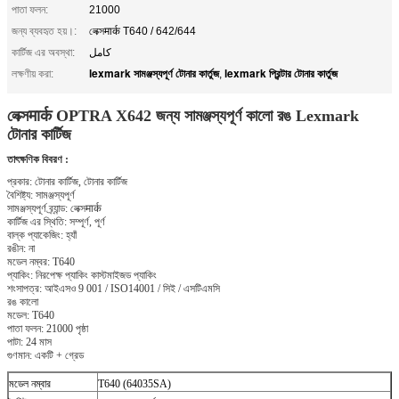
পাতা ফলন:
21000
জন্য ব্যবহৃত হয়।:
লেক্সमार्क T640 / 642/644
কার্টিজ এর অবস্থা:
کامل
lexmark সামঞ্জস্যপূর্ণ টোনার কার্তুজ
lexmark প্রিন্টার টোনার কার্তুজ
লক্ষণীয় করা:
,
লেক্সमार्क OPTRA X642 জন্য সামঞ্জস্যপূর্ণ কালো রঙ Lexmark
টোনার কার্টিজ
তাৎক্ষণিক বিবরণ :
প্রকার: টোনার কার্টিজ, টোনার কার্টিজ
বৈশিষ্ট্য: সামঞ্জস্যপূর্ণ
সামঞ্জস্যপূর্ণ ব্র্যান্ড: লেক্সमार्क
কার্টিজ এর স্থিতি: সম্পূর্ণ, পূর্ণ
বাল্ক প্যাকেজিং: হ্যাঁ
রঙীন: না
মডেল নম্বর: T640
প্যাকিং: নিরপেক্ষ প্যাকিং কাস্টমাইজড প্যাকিং
শংসাপত্র: আইএসও 9 001 / ISO14001 / সিই / এসটিএমসি
রঙ কালো
মডেল: T640
পাতা ফলন: 21000 পৃষ্ঠা
পাটা: 24 মাস
গুণমান: একটি + গ্রেড
মডেল নম্বার
T640 (64035SA)