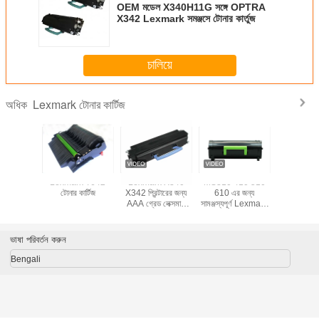
OEM মডেল X340H11G সঙ্গে OPTRA
X342 Lexmark সমঞ্জসে টোনার কার্তুজ
চালিয়ে
Lexmark টোনার কার্টিজ
অধিক
exmark
Lexmark T642
Lexmark X340
MS310 410 510
লেক্সমার্কের 
টিজ Lexmark
টোনার কার্টিজ
X342 প্রিন্টারের জন্য
610 এর জন্য
প্রিন্টার টোনার
C925DE /
AAA গ্রেড লেক্সমার্ক
সামঞ্জস্যপূর্ণ Lexmark
C950 C95
925DE এর
X340 টোনার কার্টিজ
MX310dn টোনার
X954 95
্য
কালো রঙ
কার্টিজ
ভাষা পরিবর্তন করুন
Bengali