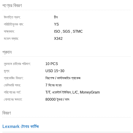
পণ্যের বিবরণ
উৎপত্তি স্থল:
চীন
পরিচিতিমুলক নাম:
YS
সাক্ষ্যদান:
ISO , SGS , STMC
মডেল নম্বার:
X342
প্রদান
ন্যূনতম চাহিদার পরিমাণ:
10 PCS
মূল্য:
USD 15~30
প্যাকেজিং বিবরণ:
নিরপেক্ষ / কাস্টমজাইড প্যাকেজ
ডেলিভারি সময়:
7 দিনের মধ্যে
পরিশোধের শর্ত:
T/T, ওয়েস্টার্ন ইউনিয়ন, L/C, MoneyGram
যোগানের ক্ষমতা:
80000 টুকরা / মাস
বিবরণ
Lexmark টোনার কার্টিজ