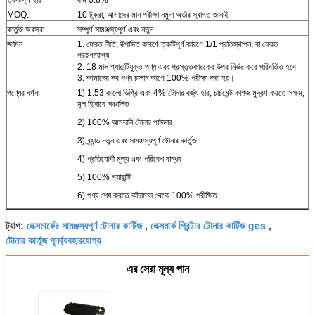
MOQ:
10 টুকরা, আমাদের মান পরীক্ষা নমুনা অর্ডার স্বাগত জানাই
কার্তুজ অবস্থা
সম্পূর্ণ সামঞ্জস্যপূর্ণ এবং নতুন
জামিন
1. ফেরত নীতি, উত্পাদিত কারণে ত্রুটিপূর্ণ কারণে 1/1 প্রতিস্থাপন, বা ফেরত
গ্রহণযোগ্য
2. 18 মাস গ্যারান্টিযুক্ত পণ্য এবং প্রস্তুতকারকের উপর নির্ভর করে পরিবর্তিত হবে
3. আমাদের সব পণ্য চালান আগে 100% পরীক্ষা করা হয়।
পণ্যের বর্ণনা
1) 1.53 কালো ডিগ্রি এবং 4% টোনার বর্জ্য হার, চার্চমেন্ট কাগজ মুদ্রণ করতে সক্ষম,
মূল হিসাবে সঞ্চালিত
2) 100% আমদানি টোনার পাউডার
3) ব্র্যান্ড নতুন এবং সামঞ্জস্যপূর্ণ টোনার কার্তুজ
4) প্রতিযোগী মূল্য এবং পরিবেশ বান্ধব
5) 100% গ্যারান্টি
6) পণ্য শেষ করতে কাঁচামাল থেকে 100% পরীক্ষিত
লেক্সমার্কের সামঞ্জস্যপূর্ণ টোনার কার্টিজ
লেক্সমার্ক প্রিন্টার টোনার কার্টিজ ges
ট্যাগ:
,
,
টোনার কার্তুজ পুনর্ব্যবহারযোগ্য
এর সেরা মূল্য পান