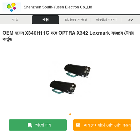
Shenzhen South-Yusen Electron Co.,Ltd
বাড়ি
পণ্য
আমাদের সম্পর্কে
কারখানা ভ্রমণ
>>
OEM মডেল X340H11G সঙ্গে OPTRA X342 Lexmark সমঞ্জসে টোনার
কার্তুজ
ভালো দাম
আমাদের সাথে যোগাযোগ করুন