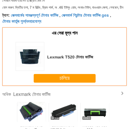
শেনঝন সাউথ-ইউসেন ইলেক্ট্রন কোং লি
যোগ করুন: দ্বিতীয় তলা, 7 ম বিল্ডিং, ড্রিম পার্ক, নং .46 ইউসুং রোড, লংঘাও টাউন, বাওওয়ান জেলা, শেনঝেন, চীন
লেক্সমার্কের সামঞ্জস্যপূর্ণ টোনার কার্টিজ
লেক্সমার্ক প্রিন্টার টোনার কার্টিজ ges
ট্যাগ:
,
,
টোনার কার্তুজ পুনর্ব্যবহারযোগ্য
এর সেরা মূল্য পান
Lexmark T520 টোনার কার্টিজ
চালিয়ে
Lexmark টোনার কার্টিজ
অধিক
exmark
Lexmark T642
Lexmark X340
MS310 410 510
লেক্সমার্কের 