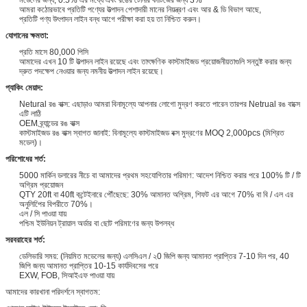
আমরা কঠোরভাবে প্রতিটি পণ্যের উত্পাদন পেশাদারী মানের নিয়ন্ত্রণ এবং আর & ডি বিভাগ আছে,
প্রতিটি পণ্য উৎপাদন লাইন বন্ধ আগে পরীক্ষা করা হয় তা নিশ্চিত করুন।
যোগানের ক্ষমতা:
প্রতি মাসে 80,000 পিসি
আমাদের এখন 10 টি উত্পাদন লাইন রয়েছে এবং তাৎক্ষণিক কাস্টমাইজড প্রয়োজনীয়তাগুলি সন্তুষ্ট করার জন্য
দ্রুত পদক্ষেপ নেওয়ার জন্য নমনীয় উত্পাদন লাইন রয়েছে।
প্যাকিং মেয়াদ:
Netural রঙ বাক্স: এছাড়াও আমরা বিনামূল্যে আপনার লোগো মুদ্রণ করতে পারেন তারপর Netrual রঙ বাক্সে
এটি লাঠি
OEM ব্র্যান্ডের রঙ বাক্স
কাস্টমাইজড রঙ বাক্স স্বাগত জানাই: বিনামূল্যে কাস্টমাইজড বক্স মুদ্রণের MOQ 2,000pcs (মিশ্রিত
মডেল)।
পরিশোধের শর্ত:
5000 মার্কিন ডলারের নীচে বা আমাদের প্রথম সহযোগিতার পরিমাণ: আদেশ নিশ্চিত করার পরে 100% টি / টি
অগ্রিম প্রয়োজন
QTY 20ft বা 40ft কন্টেইনারে পৌঁছেছে: 30% আমানত অগ্রিম, শিফট এর আগে 70% বা বি / এল এর
অনুলিপিের বিপরীতে 70%।
এল / সি পাওয়া যায়
পশ্চিম ইউনিয়ন ট্রায়াল অর্ডার বা ছোট পরিমাণের জন্য উপলব্ধ
সরবরাহের শর্ত:
ডেলিভারি সময়: (নিয়মিত মডেলের জন্য) এলসিএল / ২0 জিপি জন্য আমানত প্রাপ্তির 7-10 দিন পর, 40
জিপি জন্য আমানত প্রাপ্তির 10-15 কার্যদিবসের পরে
EXW, FOB, সিআইএফ পাওয়া যায়
আমাদের কারখানা পরিদর্শনে স্বাগতম: