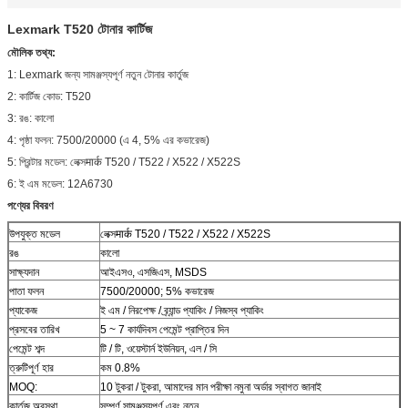
Lexmark T520 টোনার কার্টিজ
মৌলিক তথ্য:
1: Lexmark জন্য সামঞ্জস্যপূর্ণ নতুন টোনার কার্তুজ
2: কার্টিজ কোড: T520
3: রঙ: কালো
4: পৃষ্ঠা ফলন: 7500/20000 (এ 4, 5% এর কভারেজ)
5: প্রিন্টার মডেল: লেক্সमार्क T520 / T522 / X522 / X522S
6: ই এম মডেল: 12A6730
পণ্যের বিবরণ
উপযুক্ত মডেল
লেক্সमार्क T520 / T522 / X522 / X522S
রঙ
কালো
সাক্ষ্যদান
আইএসও, এসজিএস, MSDS
পাতা ফলন
7500/20000; 5% কভারেজ
প্যাকেজ
ই এম / নিরপেক্ষ / ব্র্যান্ড প্যাকিং / নিজস্ব প্যাকিং
প্রসবের তারিখ
5 ~ 7 কার্যদিবস পেমেন্ট প্রাপ্তির দিন
পেমেন্ট শব্দ
টি / টি, ওয়েস্টার্ন ইউনিয়ন, এল / সি
ত্রুটিপূর্ণ হার
কম 0.8%
MOQ:
10 টুকরা / টুকরা, আমাদের মান পরীক্ষা নমুনা অর্ডার স্বাগত জানাই
কার্তুজ অবস্থা
সম্পূর্ণ সামঞ্জস্যপূর্ণ এবং নতুন