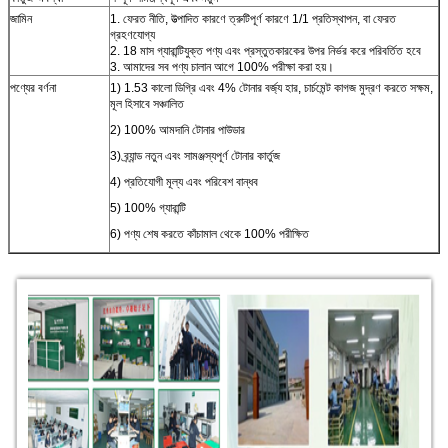
জামিন
1. ফেরত নীতি, উত্পাদিত কারণে ত্রুটিপূর্ণ কারণে 1/1 প্রতিস্থাপন, বা ফেরত
গ্রহণযোগ্য
2. 18 মাস গ্যারান্টিযুক্ত পণ্য এবং প্রস্তুতকারকের উপর নির্ভর করে পরিবর্তিত হবে
3. আমাদের সব পণ্য চালান আগে 100% পরীক্ষা করা হয়।
পণ্যের বর্ণনা
1) 1.53 কালো ডিগ্রি এবং 4% টোনার বর্জ্য হার, চার্চমেন্ট কাগজ মুদ্রণ করতে সক্ষম,
মূল হিসাবে সঞ্চালিত
2) 100% আমদানি টোনার পাউডার
3) ব্র্যান্ড নতুন এবং সামঞ্জস্যপূর্ণ টোনার কার্তুজ
4) প্রতিযোগী মূল্য এবং পরিবেশ বান্ধব
5) 100% গ্যারান্টি
6) পণ্য শেষ করতে কাঁচামাল থেকে 100% পরীক্ষিত