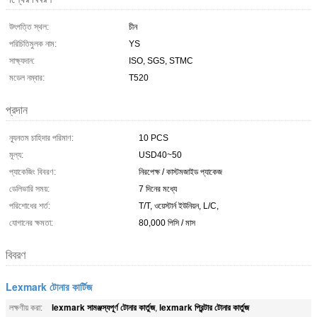
উৎপত্তি স্থল:
চীন
পরিচিতিমুলক নাম:
YS
সাক্ষ্যদান:
ISO, SGS, STMC
মডেল নম্বার:
T520
প্রদান
ন্যূনতম চাহিদার পরিমাণ:
10 PCS
মূল্য:
USD40~50
প্যাকেজিং বিবরণ:
নিরপেক্ষ / কাস্টমজাইড প্যাকেজ
ডেলিভারি সময়:
7 দিনের মধ্যে
পরিশোধের শর্ত:
T/T, ওয়েস্টার্ন ইউনিয়ন, L/C,
যোগানের ক্ষমতা:
80,000 পিসি / মাস
বিবরণ
Lexmark টোনার কার্টিজ
lexmark সামঞ্জস্যপূর্ণ টোনার কার্তুজ
lexmark প্রিন্টার টোনার কার্তুজ
লক্ষণীয় করা:
,