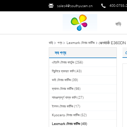
400-0755-
sales4@southyusen.cn
বাড়ি
লেক্সमार्क E360DN
বাড়ি
পণ্য
Lexmark টোনার কার্টিজ
সব পণ্য
এইচপি টোনার কার্তুজ
(256)
প্রিন্টারে ব্যবহৃত কালি
(43)
ভাই টোনার কার্টিজ
(39)
ক্যানন টোনার কার্টিজ
(98)
সামঞ্জস্যপূর্ণ বাল্ক কালি
(27)
ইপসন টোনার কার্টিজ
(17)
Kyocera টোনার কার্টিজ
(52)
Lexmark টোনার কার্টিজ
(49)