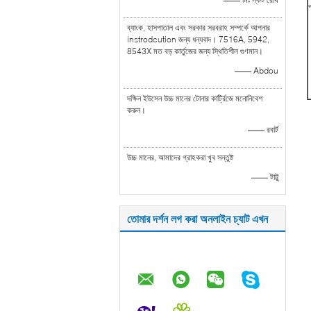
প
ব্যাংক, হাসপাতাল এবং সরকার সরবরাহ সম্পর্কে আপনার
instrodcution জন্য ধন্যবাদ। 7516A, 5942,
8543X মত বড় কার্তুজের জন্য স্থিতিশীল গুণমান।
—— Abdou
দক্ষিন ইউসেন উচ্চ মানের টোনার কার্ট্রিজে মনোনিবেশ
করুন।
—— রবার্ট
উচ্চ মানের, আমাদের গ্রাহকরা খুব সন্তুষ্ট
—— টাট্টু
তোমার দর্শন লগ করা অনলাইন চ্যাট এখন