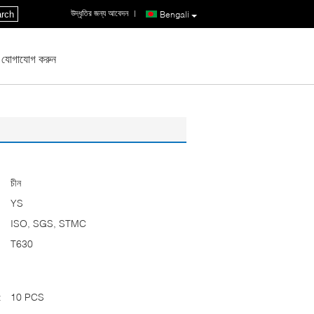
উদ্ধৃতির জন্য আবেদন
|
rch
Bengali
 যোগাযোগ করুন
চীন
YS
ISO, SGS, STMC
T630
:
10 PCS