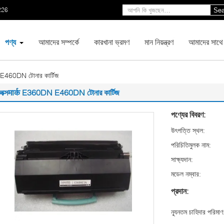
226
Sea
পণ্য
আমাদের সম্পর্কে
কারখানা ভ্রমণ
মান নিয়ন্ত্রণ
আমাদের সাথে
 E460DN টোনার কার্টিজ
লেক্সमार्क E360DN E460DN টোনার কার্টিজ
পণ্যের বিবরণ:
উৎপত্তি স্থল:
পরিচিতিমুলক নাম:
সাক্ষ্যদান:
মডেল নম্বার:
প্রদান:
ন্যূনতম চাহিদার পরিমাণ