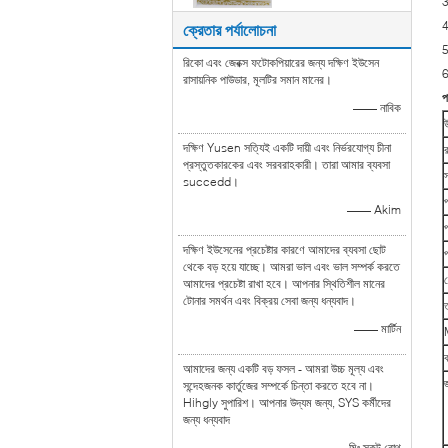
3
4
ক্রেতার পর্যালোচনা
5
রিকো এবং জেরক্স ফটোকপিয়ারের জন্য দক্ষিণ ইউসেন
6
রাসায়নিক পাউডার, মূলটির সমান মানের।
প
—— নাবিক
দক্ষিণ Yusen সত্যিই একটি দায়ী এবং নির্ভরযোগ্য চীনা
প্রস্তুতকারকের এবং সরবরাহকারী। তারা আমার ব্যবসা
স
succedd।
—— Akim
দক্ষিণ ইউসেনের প্রচেষ্টার কারণে আমাদের ব্যবসা ছোট
থেকে বড় হয়ে যাচ্ছে। আমরা ভাল এবং ভাল সম্পর্ক করতে
প
আমাদের প্রচেষ্টা রাখা হবে। আপনার স্থিতিশীল মানের
টোনার সমর্থন এবং বিক্রয় সেবা জন্য ধন্যবাদ।
ত
—— মার্টিন
ক
আমাদের জন্য একটি বড় ফসল - আমরা উচ্চ মূল্য এবং
সন্দেহজনক কার্তুজের সম্পর্কে চিন্তা করতে হবে না।
Hihgly সুপারিশ। আপনার উদ্যম জন্য, SYS কর্মীদের
জন্য ধন্যবাদ
—— মিঃ স্কট রোথ