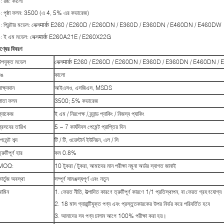
: রঙ: কালো
: পৃষ্ঠা ফলন: 3500 (এ 4, 5% এর কভারেজ)
: প্রিন্টার মডেল: লেক্সमार्क E260 / E260D / E260DN / E360D / E360DN / E460DN / E460DW
: ই এম মডেল: লেক্সमार्क E260A21E / E260X22G
ণ্যের বিবরণ
উপযুক্ত মডেল
লেক্সमार्क E260 / E260D / E260DN / E360D / E360DN / E460DN 
রঙ
কালো
াক্ষ্যদান
আইএসও, এসজিএস, MSDS
পাতা ফলন
3500; 5% কভারেজ
প্যাকেজ
ই এম / নিরপেক্ষ / ব্র্যান্ড প্যাকিং / নিজস্ব প্যাকিং
প্রসবের তারিখ
5 ~ 7 কার্যদিবস পেমেন্ট প্রাপ্তির দিন
েমেন্ট শব্দ
টি / টি, ওয়েস্টার্ন ইউনিয়ন, এল / সি
্রুটিপূর্ণ হার
কম 0.8%
MOQ:
10 টুকরা / টুকরা, আমাদের মান পরীক্ষা নমুনা অর্ডার স্বাগত জানাই
ার্তুজ অবস্থা
সম্পূর্ণ সামঞ্জস্যপূর্ণ এবং নতুন
জামিন
1. ফেরত নীতি, উত্পাদিত কারণে ত্রুটিপূর্ণ কারণে 1/1 প্রতিস্থাপন, বা ফেরত গ্রহণযোগ্য
2. 18 মাস গ্যারান্টিযুক্ত পণ্য এবং প্রস্তুতকারকের উপর নির্ভর করে পরিবর্তিত হবে
3. আমাদের সব পণ্য চালান আগে 100% পরীক্ষা করা হয়।