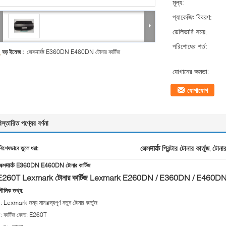
মূল্য:
প্যাকেজিং বিবরণ:
ডেলিভারি সময়:
পরিশোধের শর্ত:
বড় ইমেজ :
লেক্সमार्क E360DN E460DN টোনার কার্টিজ
যোগানের ক্ষমতা:
যোগাযোগ
িস্তারিত পণ্যের বর্ণনা
লেক্সमार्क প্রিন্টার টোনার কার্তুজ
টোনার 
বিশেষভাবে তুলে ধরা:
,
েক্সमार्क E360DN E460DN টোনার কার্টিজ
E260T Lexmark টোনার কার্টিজ Lexmark E260DN / E360DN / E460DN 
ৌলিক তথ্য:
: Lexmark জন্য সামঞ্জস্যপূর্ণ নতুন টোনার কার্তুজ
: কার্টিজ কোড: E260T