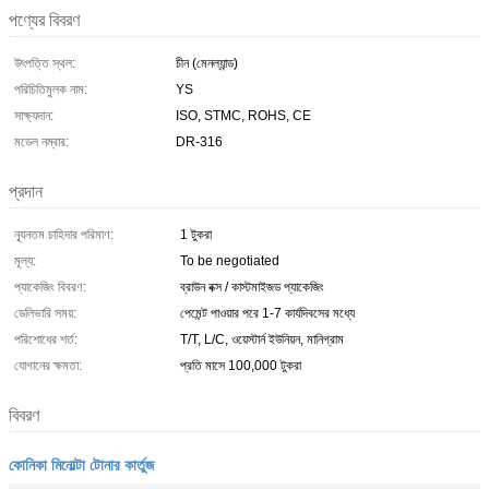
পণ্যের বিবরণ
উৎপত্তি স্থল:
চীন (মেনল্যান্ড)
পরিচিতিমুলক নাম:
YS
সাক্ষ্যদান:
ISO, STMC, ROHS, CE
মডেল নম্বার:
DR-316
প্রদান
ন্যূনতম চাহিদার পরিমাণ:
1 টুকরা
মূল্য:
To be negotiated
প্যাকেজিং বিবরণ:
ব্রাউন বক্স / কাস্টমাইজড প্যাকেজিং
ডেলিভারি সময়:
পেমেন্ট পাওয়ার পরে 1-7 কার্যদিবসের মধ্যে
পরিশোধের শর্ত:
T/T, L/C, ওয়েস্টার্ন ইউনিয়ন, মানিগ্রাম
যোগানের ক্ষমতা:
প্রতি মাসে 100,000 টুকরা
বিবরণ
কোনিকা মিনোল্টা টোনার কার্তুজ