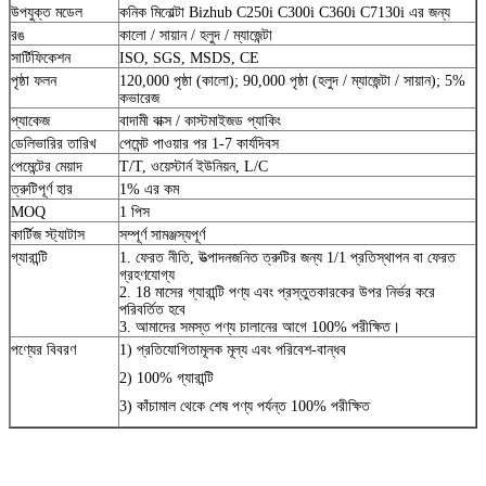
উপযুক্ত মডেল
কনিক মিনোল্টা Bizhub C250i C300i C360i C7130i এর জন্য
রঙ
কালো / সায়ান / হলুদ / ম্যাজেন্টা
সার্টিফিকেশন
ISO, SGS, MSDS, CE
পৃষ্ঠা ফলন
120,000 পৃষ্ঠা (কালো); 90,000 পৃষ্ঠা (হলুদ / ম্যাজেন্টা / সায়ান); 5%
কভারেজ
প্যাকেজ
বাদামী বাক্স / কাস্টমাইজড প্যাকিং
ডেলিভারির তারিখ
পেমেন্ট পাওয়ার পর 1-7 কার্যদিবস
পেমেন্টের মেয়াদ
T/T, ওয়েস্টার্ন ইউনিয়ন, L/C
ত্রুটিপূর্ণ হার
1% এর কম
MOQ
1 পিস
কার্টিজ স্ট্যাটাস
সম্পূর্ণ সামঞ্জস্যপূর্ণ
গ্যারান্টি
1. ফেরত নীতি, উত্পাদনজনিত ত্রুটির জন্য 1/1 প্রতিস্থাপন বা ফেরত
গ্রহণযোগ্য
2. 18 মাসের গ্যারান্টি পণ্য এবং প্রস্তুতকারকের উপর নির্ভর করে
পরিবর্তিত হবে
3. আমাদের সমস্ত পণ্য চালানের আগে 100% পরীক্ষিত।
পণ্যের বিবরণ
1) প্রতিযোগিতামূলক মূল্য এবং পরিবেশ-বান্ধব
2) 100% গ্যারান্টি
3) কাঁচামাল থেকে শেষ পণ্য পর্যন্ত 100% পরীক্ষিত