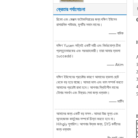
ক্রেতার পর্যালোচনা
রিকো এবং জেরক্স ফটোকপিয়ারের জন্য দক্ষিণ ইউসেন
রাসায়নিক পাউডার, মূলটির সমান মানের।
—— নাবিক
দক্ষিণ Yusen সত্যিই একটি দায়ী এবং নির্ভরযোগ্য চীনা
প্রস্তুতকারকের এবং সরবরাহকারী। তারা আমার ব্যবসা
succedd।
A
—— Akim
1
দক্ষিণ ইউসেনের প্রচেষ্টার কারণে আমাদের ব্যবসা ছোট
3
থেকে বড় হয়ে যাচ্ছে। আমরা ভাল এবং ভাল সম্পর্ক করতে
4
আমাদের প্রচেষ্টা রাখা হবে। আপনার স্থিতিশীল মানের
টোনার সমর্থন এবং বিক্রয় সেবা জন্য ধন্যবাদ।
5
—— মার্টিন
আমাদের জন্য একটি বড় ফসল - আমরা উচ্চ মূল্য এবং
B
সন্দেহজনক কার্তুজের সম্পর্কে চিন্তা করতে হবে না।
Hihgly সুপারিশ। আপনার উদ্যম জন্য, SYS কর্মীদের
জন্য ধন্যবাদ
—— মিঃ স্কট রোথ