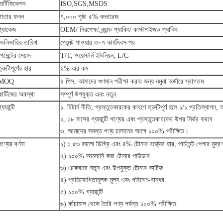
সার্টিফিকেশন
ISO,SGS,MSDS
পাতার ফলন
৭,০০০ পৃষ্ঠা ৫% কভারেজ
প্যাকেজ
OEM/ নিরপেক্ষ/ ব্র্যান্ড প্যাকিং/ কাস্টমাইজড প্যাকিং
ডেলিভারির তারিখ
পেমেন্ট পাওয়ার ৩~৭ কার্যদিবস পর
পেমেন্টের মেয়াদ
T/T, ওয়েস্টার্ন ইউনিয়ন, L/C
্রুটিপূর্ণের হার
২%-এর কম
MOQ
৪ পিস, আমাদের গুণমান পরীক্ষা করার জন্য নমুনা অর্ডারে স্বাগতম
কার্টিজের অবস্থা
সম্পূর্ণ উপযুক্ত এবং নতুন
্যারান্টি
১. রিটার্ন নীতি, প্রস্তুতকারকের কারণে ত্রুটিপূর্ণ হলে ১/১ প্রতিস্থাপন
২. ১৮ মাসের গ্যারান্টি পণ্যের এবং প্রস্তুতকারকের উপর নির্ভর করবে
৩. আমাদের সমস্ত পণ্য চালানের আগে ১০০% পরীক্ষিত।
পণ্যের বর্ণনা
১) ১.৫৩ কালো ডিগ্রি এবং ৪% টোনার বর্জ্যের হার, পার্চমেন্ট পেপার ম
২) ১০০% আমদানি করা টোনার পাউডার
৩) একেবারে নতুন এবং উপযুক্ত টোনার কার্টিজ
৪) প্রতিযোগিতামূলক মূল্য এবং পরিবেশ-বান্ধব
৫) ১০০% গ্যারান্টি
৬) কাঁচামাল থেকে তৈরি পণ্য পর্যন্ত ১০০% পরীক্ষিত