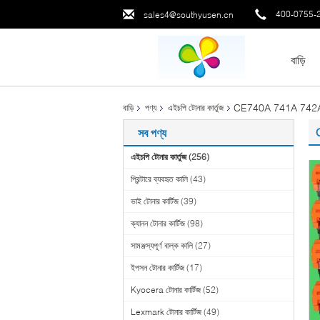
400-0755-
sales4@southyusen.cn
বাড়ি
CE740A 741A 742A 743A
বাড়ি
পণ্য
এইচপি টোনার কার্তুজ
সব পণ্য
এইচপি টোনার কার্তুজ
(256)
প্রিন্টারে ব্যবহৃত কালি
(43)
ভাই টোনার কার্টিজ
(39)
ক্যানন টোনার কার্টিজ
(98)
সামঞ্জস্যপূর্ণ বাল্ক কালি
(27)
ইপসন টোনার কার্টিজ
(17)
Kyocera টোনার কার্টিজ
(52)
Lexmark টোনার কার্টিজ
(49)