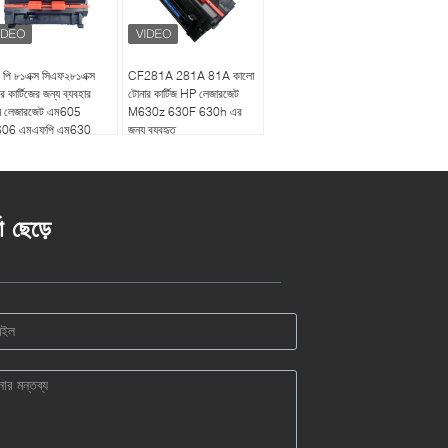
 পি ৮১এক্স সিএফ২৮১এক্স
CF281A 281A 81A কালো
র কার্টিজের জন্য ব্যবহার
টোনার কার্টিজ HP লেজারজেট
ন লেজারজেট এম605
M630z 630F 630h এর
606 এমএফপি এম630
জন্য ব্যবহৃত
ো
তা ছেড়ে