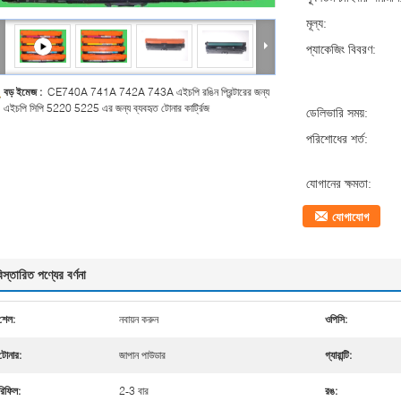
মূল্য:
প্যাকেজিং বিবরণ:
বড় ইমেজ :
CE740A 741A 742A 743A এইচপি রঙিন প্রিন্টারের জন্য
এইচপি সিপি 5220 5225 এর জন্য ব্যবহৃত টোনার কার্ট্রিজ
ডেলিভারি সময়:
পরিশোধের শর্ত:
যোগানের ক্ষমতা:
যোগাযোগ
িস্তারিত পণ্যের বর্ণনা
শেল:
নবায়ন করুন
ওপিসি:
টোনার:
জাপান পাউডার
গ্যারান্টি:
রিফিল:
2-3 বার
রঙ: