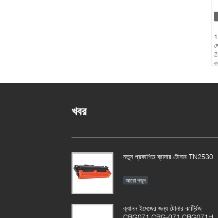
1
ল
2
কা
খবর
নতুন প্রকাশিত ব্রাদার টোনার TN2530
আরো পড়ুন
ক্যানন ইমেজের জন্য টোনার কার্ট্রিজ
CRG071 CRG-071 CRG071H