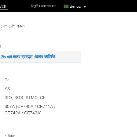
উদ্ধৃতির জন্য আবেদন
|
rch
Bengali
 যোগাযোগ করুন
জ
র জন্য ব্যবহৃত টোনার কার্ট্রিজ
চীন
YS
ISO, SGS, STMC, CE
307A (CE740A / CE741A /
CE742A / CE743A)
:
1 টুকরা