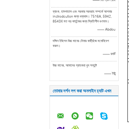
ব্যাংক, হাসপাতাল এবং সরকার সরবরাহ সম্পর্কে আপনার
instrodcution জন্য ধন্যবাদ। 7516A, 5942,
8543X মত বড় কার্তুজের জন্য স্থিতিশীল গুণমান।
—— Abdou
ত
দক্ষিন ইউসেন উচ্চ মানের টোনার কার্ট্রিজে মনোনিবেশ
করুন।
—— রবার্ট
গ
উচ্চ মানের, আমাদের গ্রাহকরা খুব সন্তুষ্ট
—— টাট্টু
তোমার দর্শন লগ করা অনলাইন চ্যাট এখন