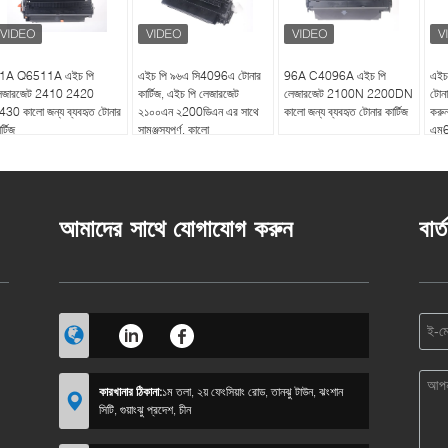
1A Q6511A এইচ পি
এইচ পি ৯৬এ সি4096এ টোনার
96A C4096A এইচ পি
এইচ
েজারজেট 2410 2420
কার্টিজ, এইচ পি লেজারজেট
লেজারজেট 2100N 2200DN
টোনা
430 কালো জন্য ব্যবহৃত টোনার
২১০০এন ২200ডিএন এর সাথে
কালো জন্য ব্যবহৃত টোনার কার্টিজ
করু
র্টিজ
সামঞ্জস্যপূর্ণ, কালো
এম
কাল
আমাদের সাথে যোগাযোগ করুন
বার্
কারখানার ঠিকানা:
১ম তলা, ২য় ফেংসিয়াং রোড, তানঝু টাউন, ঝংশান
সিটি, গুয়াংঝু প্রদেশ, চীন