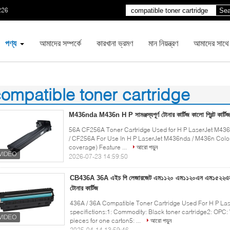
226
Sea
পণ্য
আমাদের সম্পর্কে
কারখানা ভ্রমণ
মান নিয়ন্ত্রণ
আমাদের সাথে
ompatible toner cartridge
00)
M436nda M436n H P সামঞ্জস্যপূর্ণ টোনার কার্টিজ কালো প্রিন্ট কা
56A CF256A Toner Cartridge Used for H P LaserJet M436n
/ CF256A For Use In H P LaserJet M436nda / M436n Color
coverage) Feature ...
আরো পড়ুন
2026-07-23 14:59:50
CB436A 36A এইচ পি লেজারজেট এম১১২০ এম১১২০এন এম১৫২২এন এর জন
টোনার কার্টিজ
436A / 36A Compatible Toner Cartridge Used For H P 
specifictions:1: Commodity: Black toner cartridge2: OPC
pieces for one carton5: ...
আরো পড়ুন
2025-04-14 13:59:46