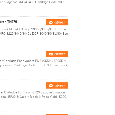
 cartridge for OKIDATA 2: Cartridge Code: 9300
ার্ট্রিজেস TN570
যোগাযোগ
ers Black Model TN570/TN3060/3065/36J For Use
lt MFC-8220/8440/8440d DCP-8040/8045d/8045dn
যোগাযোগ
er Cartridge For Kyocera FS-5105DN / 5205DN
Kyocera 2: Cartridge Code: TK580 3: Color: Black/
যোগাযোগ
r Cartridge For Ricoh BP20 Basic information :
ode : BP20 3: Color : Black 4: Page Yield : 5000