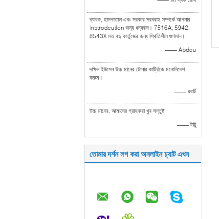
ব্যাংক, হাসপাতাল এবং সরকার সরবরাহ সম্পর্কে আপনার
instrodcution জন্য ধন্যবাদ। 7516A, 5942,
8543X মত বড় কার্তুজের জন্য স্থিতিশীল গুণমান।
—— Abdou
দক্ষিন ইউসেন উচ্চ মানের টোনার কার্ট্রিজে মনোনিবেশ
করুন।
—— রবার্ট
উচ্চ মানের, আমাদের গ্রাহকরা খুব সন্তুষ্ট
—— টাট্টু
তোমার দর্শন লগ করা অনলাইন চ্যাট এখন