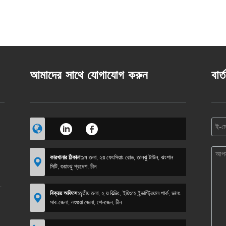
আমাদের সাথে যোগাযোগ করুন
বার্
কারখানার ঠিকানা:
১ম তলা, ২য় ফেংসিয়াং রোড, তানঝু টাউন, ঝংশান
সিটি, গুয়াংঝু প্রদেশ, চীন
বিক্রয় অফিসে:
তৃতীয় তলা, ২ য় বিল্ডিং, ইয়িংহে ইন্ডাস্ট্রিয়াল পার্ক, ডালং
সাব-জেলা, লংগুয়া জেলা, শেনজেন, চীন