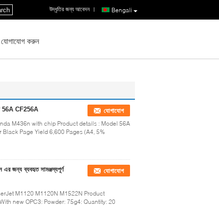
উদ্ধৃতির জন্য আবেদন
|
rch
Bengali
 যোগাযোগ করুন
র্টিজ 56A CF256A
যোগাযোগ
da M436n with chip Product details : Model 56A
 Black Page Yield 6,600 Pages (A4, 5%
্য ব্যবহৃত সামঞ্জস্যপূর্ণ
যোগাযোগ
LaserJet M1120 M1120N M1522N Product
: With new OPC3: Powder: 75g4: Quantity: 20