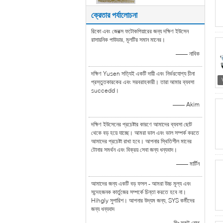
ক্রেতার পর্যালোচনা
রিকো এবং জেরক্স ফটোকপিয়ারের জন্য দক্ষিণ ইউসেন
রাসায়নিক পাউডার, মূলটির সমান মানের।
—— নাবিক
দক্ষিণ Yusen সত্যিই একটি দায়ী এবং নির্ভরযোগ্য চীনা
প্রস্তুতকারকের এবং সরবরাহকারী। তারা আমার ব্যবসা
succedd।
—— Akim
দক্ষিণ ইউসেনের প্রচেষ্টার কারণে আমাদের ব্যবসা ছোট
থেকে বড় হয়ে যাচ্ছে। আমরা ভাল এবং ভাল সম্পর্ক করতে
আমাদের প্রচেষ্টা রাখা হবে। আপনার স্থিতিশীল মানের
টোনার সমর্থন এবং বিক্রয় সেবা জন্য ধন্যবাদ।
—— মার্টিন
আমাদের জন্য একটি বড় ফসল - আমরা উচ্চ মূল্য এবং
সন্দেহজনক কার্তুজের সম্পর্কে চিন্তা করতে হবে না।
Hihgly সুপারিশ। আপনার উদ্যম জন্য, SYS কর্মীদের
জন্য ধন্যবাদ
—— মিঃ স্কট রোথ