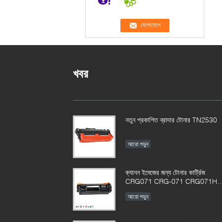
খবর
নতুন প্রকাশিত ব্রাদার টোনার TN2530
আরো পড়ুন
ক্যানন ইমেজের জন্য টোনার কার্ট্রিজ
CRG071 CRG-071 CRG071H
CRG-071HCLASS LBP122
আরো পড়ুন
MF272 MF273 MF275