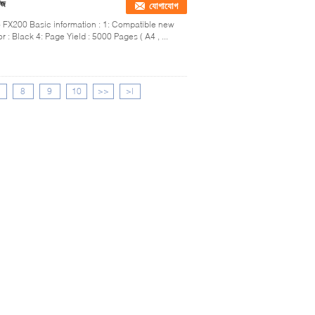
িজ
যোগাযোগ
 FX200 Basic information : 1: Compatible new
 : Black 4: Page Yield : 5000 Pages ( A4 , ...
8
9
10
>>
>|