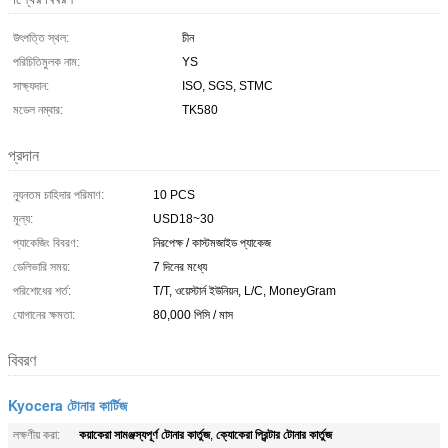
উৎপত্তি স্থল:
চীন
পরিচিতিমুলক নাম:
YS
সাক্ষ্যদান:
ISO, SGS, STMC
মডেল নম্বার:
TK580
প্রদান
ন্যূনতম চাহিদার পরিমাণ:
10 PCS
মূল্য:
USD18~30
প্যাকেজিং বিবরণ:
নিরপেক্ষ / কাস্টমজাইড প্যাকেজ
ডেলিভারি সময়:
7 দিনের মধ্যে
পরিশোধের শর্ত:
T/T, ওয়েস্টার্ন ইউনিয়ন, L/C, MoneyGram
যোগানের ক্ষমতা:
80,000 পিসি / মাস
বিবরণ
Kyocera টোনার কার্টিজ
কয়াকেরা সামঞ্জস্যপূর্ণ টোনার কার্তুজ
ক্যোকেরা প্রিন্টার টোনার কার্তুজ
লক্ষণীয় করা:
,