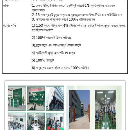
জামিন
1. ফেরত নীতি, উত্পাদিত কারণে ত্রুটিপূর্ণ কারণে 1/1 প্রতিস্থাপন, বা ফেরত
গ্রহণযোগ্য
2. 18 মাস গ্যারান্টিযুক্ত পণ্য এবং প্রস্তুতকারকের উপর নির্ভর করে পরিবর্তিত হবে
3. আমাদের সব পণ্য চালান আগে 100% পরীক্ষা করা হয়।
পণ্যের বর্ণনা
1) 1.53 কালো ডিগ্রি এবং 4% টোনার বর্জ্য হার, চার্চমেন্ট কাগজ মুদ্রণ করতে সক্ষম,
মূল হিসাবে সঞ্চালিত
2) 100% আমদানি টোনার পাউডার
3) ব্র্যান্ড নতুন এবং সামঞ্জস্যপূর্ণ টোনার কার্তুজ
4) প্রতিযোগী মূল্য এবং পরিবেশ বান্ধব
5) 100% গ্যারান্টি
6) পণ্য শেষ করতে কাঁচামাল থেকে 100% পরীক্ষিত