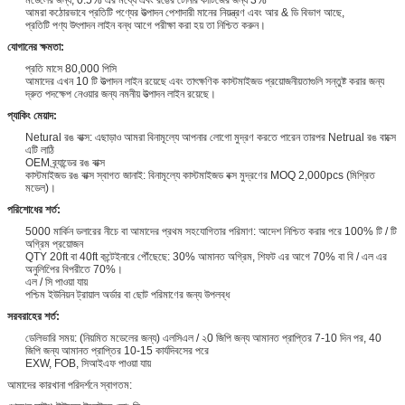
আমরা কঠোরভাবে প্রতিটি পণ্যের উত্পাদন পেশাদারী মানের নিয়ন্ত্রণ এবং আর & ডি বিভাগ আছে,
প্রতিটি পণ্য উৎপাদন লাইন বন্ধ আগে পরীক্ষা করা হয় তা নিশ্চিত করুন।
যোগানের ক্ষমতা:
প্রতি মাসে 80,000 পিসি
আমাদের এখন 10 টি উত্পাদন লাইন রয়েছে এবং তাৎক্ষণিক কাস্টমাইজড প্রয়োজনীয়তাগুলি সন্তুষ্ট করার জন্য
দ্রুত পদক্ষেপ নেওয়ার জন্য নমনীয় উত্পাদন লাইন রয়েছে।
প্যাকিং মেয়াদ:
Netural রঙ বাক্স: এছাড়াও আমরা বিনামূল্যে আপনার লোগো মুদ্রণ করতে পারেন তারপর Netrual রঙ বাক্সে
এটি লাঠি
OEM ব্র্যান্ডের রঙ বাক্স
কাস্টমাইজড রঙ বাক্স স্বাগত জানাই: বিনামূল্যে কাস্টমাইজড বক্স মুদ্রণের MOQ 2,000pcs (মিশ্রিত
মডেল)।
পরিশোধের শর্ত:
5000 মার্কিন ডলারের নীচে বা আমাদের প্রথম সহযোগিতার পরিমাণ: আদেশ নিশ্চিত করার পরে 100% টি / টি
অগ্রিম প্রয়োজন
QTY 20ft বা 40ft কন্টেইনারে পৌঁছেছে: 30% আমানত অগ্রিম, শিফট এর আগে 70% বা বি / এল এর
অনুলিপিের বিপরীতে 70%।
এল / সি পাওয়া যায়
পশ্চিম ইউনিয়ন ট্রায়াল অর্ডার বা ছোট পরিমাণের জন্য উপলব্ধ
সরবরাহের শর্ত:
ডেলিভারি সময়: (নিয়মিত মডেলের জন্য) এলসিএল / ২0 জিপি জন্য আমানত প্রাপ্তির 7-10 দিন পর, 40
জিপি জন্য আমানত প্রাপ্তির 10-15 কার্যদিবসের পরে
EXW, FOB, সিআইএফ পাওয়া যায়
আমাদের কারখানা পরিদর্শনে স্বাগতম: