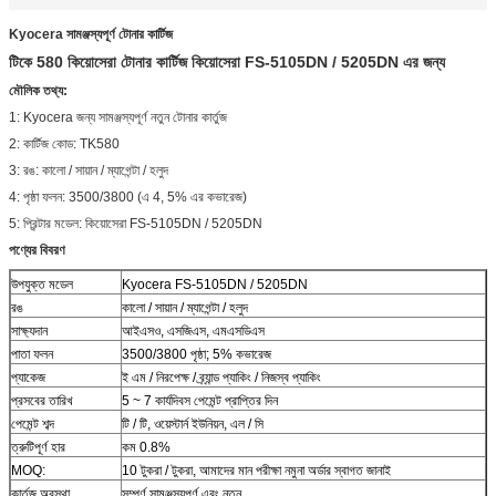
Kyocera সামঞ্জস্যপূর্ণ টোনার কার্টিজ
টিকে 580 কিয়োসেরা টোনার কার্টিজ কিয়োসেরা FS-5105DN / 5205DN এর জন্য
মৌলিক তথ্য:
1: Kyocera জন্য সামঞ্জস্যপূর্ণ নতুন টোনার কার্তুজ
2: কার্টিজ কোড: TK580
3: রঙ: কালো / সায়ান / ম্যাগেন্টা / হলুদ
4: পৃষ্ঠা ফলন: 3500/3800 (এ 4, 5% এর কভারেজ)
5: প্রিন্টার মডেল: কিয়োসেরা FS-5105DN / 5205DN
পণ্যের বিবরণ
উপযুক্ত মডেল
Kyocera FS-5105DN / 5205DN
রঙ
কালো / সায়ান / ম্যাগেন্টা / হলুদ
সাক্ষ্যদান
আইএসও, এসজিএস, এমএসডিএস
পাতা ফলন
3500/3800 পৃষ্ঠা; 5% কভারেজ
প্যাকেজ
ই এম / নিরপেক্ষ / ব্র্যান্ড প্যাকিং / নিজস্ব প্যাকিং
প্রসবের তারিখ
5 ~ 7 কার্যদিবস পেমেন্ট প্রাপ্তির দিন
পেমেন্ট শব্দ
টি / টি, ওয়েস্টার্ন ইউনিয়ন, এল / সি
ত্রুটিপূর্ণ হার
কম 0.8%
MOQ:
10 টুকরা / টুকরা, আমাদের মান পরীক্ষা নমুনা অর্ডার স্বাগত জানাই
কার্তুজ অবস্থা
সম্পূর্ণ সামঞ্জস্যপূর্ণ এবং নতুন