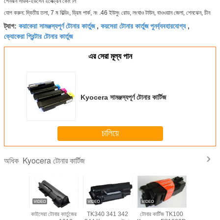
শেনঝন সাউথ-ইউসেন ইলেক্ট্রন কোং লি
যোগ করুন: দ্বিতীয় তলা, 7 ম বিল্ডিং, ড্রিম পার্ক, নং .46 ইউসুং রোড, লংঘাও টাউন, বাওওয়ান জেলা, শেনঝেন, চীন
কয়াকেরা সামঞ্জস্যপূর্ণ টোনার কার্তুজ
কয়সেরা টোনার কার্তুজ পুনর্ব্যবহারযোগ্য
ট্যাগ:
,
,
ক্যোকেরা প্রিন্টার টোনার কার্তুজ
এর সেরা মূল্য পান
Kyocera সামঞ্জস্যপূর্ণ টোনার কার্টিজ
চালিয়ে
Kyocera টোনার কার্টিজ
অধিক
নার কার্টিজ
কাইসেরা টোনার কার্তুজের
TK340 341 342
টোনার কার্টিজ TK100
কিওসেরা মিট