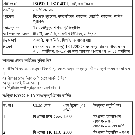
সার্টিফিকেট
ISO9001, ISO14001, সিই, এসটিএমসি
ত্রুটিপূর্ণ
০.৮% এর কম
প্যাকেজ
নিরপেক্ষ প্যাকেজ, কাস্টমাইজড প্যাকেজ, হোয়াইট প্যাকেজ, ব্রাউন
প্যাকেজ
প্রতিস্থাপন
1১ ত্রুটিযুক্ত পণ্যের প্রতিস্থাপন
অর্থ প্রদানের মেয়াদ
টি / টি, এল / সি, ওয়েস্টার্ন ইউনিয়ন, মানিগ্রাম
ট্রেড টার্ম
এফওবি, এক্সডব্লিউ, সিআইএফ পাওয়া যায়
বিতরণ
(সাধারণ মডেলের জন্য) LCL/20GP এর জন্য আমানত পাওয়ার পর
৭-১০ কার্যদিবস; ৪০GP এর জন্য আমানত পাওয়ার পর ১০-১৫ কার্যদিবস
আমাদের টোনার কার্টিজের সুবিধা কি?
১) পাইকারি ক্রয়ের ক্ষেত্রে পাইকারি গ্রাহকদের জন্য বিনামূল্যে পরীক্ষার নমুনা সরবরাহ করা হবে
।
২) বিশ্বের ১৩২ টিরও বেশি দেশে মার্কেট টেস্টিং ।
৩) মূলের মতই উচ্চমানের ।
৪) প্রিন্টগুলি স্পষ্ট প্রান্ত এবং মসৃণ ছায়া ।
সংশ্লিষ্ট KYOCERA সামঞ্জস্যপূর্ণ টোনার কার্টিজ
না, না।
OEM কোড
পেজ ইন্ডেক্স (এ৪,
উপযুক্ত অনুলিপিকার
৫%)
1
কিওসেরা টিকে-১০০৩
1200
কিওসেরা ইকোসিএস
এফএস-১০৪০,
এফএস-১০২০এমএফপি
2
কিওসেরা TK-1110
2500
কিওসেরা ইকোসিস এফএস-