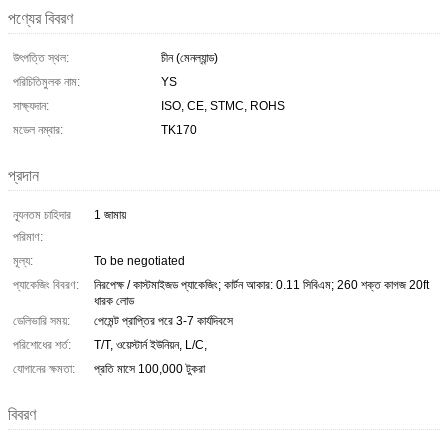
পণ্যের বিবরণ
উৎপত্তি স্থল:
চীন (মেনল্যান্ড)
পরিচিতিমুলক নাম:
YS
সাক্ষ্যদান:
ISO, CE, STMC, ROHS
মডেল নম্বার:
TK170
প্রদান
ন্যূনতম চাহিদার
1 জামায়
পরিমাণ:
মূল্য:
To be negotiated
প্যাকেজিং বিবরণ:
নিরপেক্ষ / কাস্টমাইজড প্যাকেজিং; কার্টন আকার: 0.11 সিবিএম; 260 শক্ত কাগজ 20ft
ধারক লোড
ডেলিভারি সময়:
পেমেন্ট প্রাপ্তির পরে 3-7 কার্যদিবসে
পরিশোধের শর্ত:
T/T, ওয়েস্টার্ন ইউনিয়ন, L/C,
যোগানের ক্ষমতা:
প্রতি মাসে 100,000 টুকরা
বিবরণ