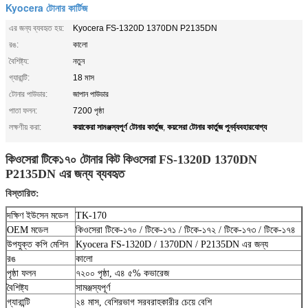
Kyocera টোনার কার্টিজ
এর জন্য ব্যবহৃত হয়:
Kyocera FS-1320D 1370DN P2135DN
রঙ:
কালো
বৈশিষ্ট্য:
নতুন
গ্যারান্টি:
18 মাস
টোনার পাউডার:
জাপান পাউডার
পাতা ফলন:
7200 পৃষ্ঠা
কয়াকেরা সামঞ্জস্যপূর্ণ টোনার কার্তুজ
কয়সেরা টোনার কার্তুজ পুনর্ব্যবহারযোগ্য
লক্ষণীয় করা:
,
কিওসেরা টিকে১৭০ টোনার কিট কিওসেরা FS-1320D 1370DN
P2135DN এর জন্য ব্যবহৃত
বিস্তারিত:
দক্ষিণ ইউসেন মডেল
TK-170
OEM মডেল
কিওসেরা টিকে-১৭০ / টিকে-১৭১ / টিকে-১৭২ / টিকে-১৭৩ / টিকে-১৭৪
উপযুক্ত কপি মেশিন
Kyocera FS-1320D / 1370DN / P2135DN এর জন্য
রঙ
কালো
পৃষ্ঠা ফলন
৭২০০ পৃষ্ঠা, এ৪ ৫% কভারেজ
বৈশিষ্ট্য
সামঞ্জস্যপূর্ণ
গ্যারান্টি
২৪ মাস, বেশিরভাগ সরবরাহকারীর চেয়ে বেশি