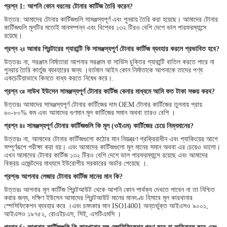
প্রশ্ন 1: আপনি কোন ধরনের টোনার কার্টিজ তৈরি করেন?
উত্তর: আমাদের টোনার কার্টিজগুলি সামঞ্জস্যপূর্ণ এবং পুনরায় তৈরি করা হয়েছে। আমাদের টোনার
কার্টিজগুলি মূলটির মতোই মানসম্পন্ন এবং বিশ্বের ১৩২ টিরও বেশি দেশে ভাল পারফরম্যান্সে
রয়েছে।
প্রশ্ন ২ঃ আমার প্রিন্টারের গ্যারান্টি কি সামঞ্জস্যপূর্ণ টোনার কার্টিজ ব্যবহার করলে প্রভাবিত হবে?
উত্তরঃ না, সরঞ্জাম নির্মাতারা আপনার সরঞ্জাম বা সার্ভিস চুক্তির গ্যারান্টি বাতিল করতে পারে না
পুনরায় তৈরি কার্তুজ ব্যবহারের জন্য ।বর্তমান আইন কোন নির্মাতাকে আপনাকে তাদের পণ্য
একচেটিয়াভাবে কিনতে বাধ্য করতে নিষেধ করে।.
প্রশ্ন ৩ঃ সাউথ ইউসেন সামঞ্জস্যপূর্ণ টোনার কার্টিজ কেনার মাধ্যমে আমি কত টাকা সঞ্চয় করব?
উত্তরঃ আমাদের সামঞ্জস্যপূর্ণ টোনার কার্টিজের দাম OEM টোনার কার্টিজের তুলনায় প্রায়
৬০-৮০% কম এবং আমাদের গুণমান মূল কার্টিজের সমান অথবা তারও বেশি ।
প্রশ্ন ৪ঃ সামঞ্জস্যপূর্ণ টোনার কার্টিজগুলি কি মূল (ওইএম) কার্টিজের চেয়ে নিম্নমানের?
উত্তরঃ না, আমাদের টোনার কার্টিজগুলো কঠোর মান নিয়ন্ত্রণ প্রক্রিয়াধীন এবং প্যাকিংয়ের আগে
সম্পূর্ণরূপে পরীক্ষা করা হয়। এবং আমাদের কার্টিজগুলো মূল মানের সমান অথবা এর চেয়েও ভালো।
এখন আমাদের টোনার কার্টিজ ১৩২ টিরও বেশি দেশে ভাল পারফরম্যান্সে রয়েছে এবং আমাদের
বিক্রয় এজেন্টদের মাধ্যমে ইউরোপীয় সরকারের অর্ডার পেয়েছে ।.
প্রশ্নঃ আপনার লেজার টোনার কার্টিজ মানের মান কি?
উত্তরঃ আপনার মূল কার্টিজ প্রিন্টআউট থেকে আপনি কোন পার্থক্য দেখতে পাবেন না তা নিশ্চিত
করার জন্য, দক্ষিণ ইউসেন আমাদের প্রিন্টআউট মানের মানদণ্ড হিসাবে মূল কারখানার
স্পেসিফিকেশন ব্যবহার করে ।এবং চমৎকার মান ISO14001 অন্তর্ভুক্ত আইএসও ৯০০১,
আইএসও ১৯৭৫২, রোএইচএস, সিই, এসটিএমসি ।