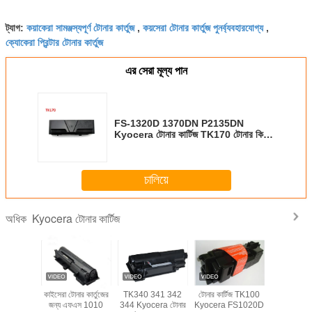
কয়াকেরা সামঞ্জস্যপূর্ণ টোনার কার্তুজ
কয়সেরা টোনার কার্তুজ পুনর্ব্যবহারযোগ্য
ট্যাগ:
,
,
ক্যোকেরা প্রিন্টার টোনার কার্তুজ
এর সেরা মূল্য পান
FS-1320D 1370DN P2135DN
Kyocera টোনার কার্টিজ TK170 টোনার কিট
জন্য
চালিয়ে
Kyocera টোনার কার্টিজ
অধিক
নার কার্টিজ
কাইসেরা টোনার কার্তুজের
TK340 341 342
টোনার কার্টিজ TK100
কিওসেরা মিট
134 FS-
জন্য এফএস 1010
344 Kyocera টোনার
Kyocera FS1020D
কার্টিজের