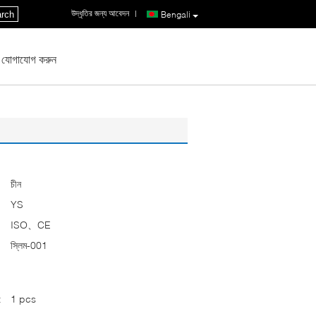
উদ্ধৃতির জন্য আবেদন
|
rch
Bengali
 যোগাযোগ করুন
চীন
YS
ISO、CE
স্লিম-001
:
1 pcs