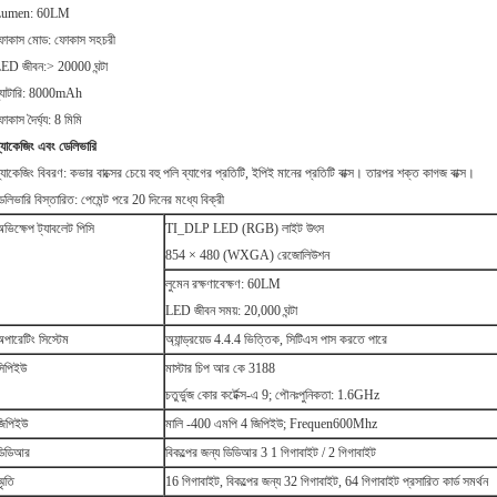
Lumen: 60LM
োকাস মোড: ফোকাস সহচরী
ED জীবন:> 20000 ঘন্টা
্যাটারি: 8000mAh
োকাস দৈর্ঘ্য: 8 মিমি
্যাকেজিং এবং ডেলিভারি
্যাকেজিং বিবরণ: কভার বাক্সের চেয়ে বহু পলি ব্যাগের প্রতিটি, ইপিই মানের প্রতিটি বাক্স।
তারপর শক্ত কাগজ বাক্স।
েলিভারি বিস্তারিত: পেমেন্ট পরে 20 দিনের মধ্যে বিক্রী
অভিক্ষেপ ট্যাবলেট পিসি
TI_DLP LED (RGB) লাইট উৎস
854 × 480 (WXGA) রেজোলিউশন
লুমেন রক্ষণাবেক্ষণ: 60LM
LED জীবন সময়: 20,000 ঘন্টা
অপারেটিং সিস্টেম
অ্যান্ড্রয়েড 4.4.4 ভিত্তিক, সিটিএস পাস করতে পারে
সিপিইউ
মাস্টার চিপ আর কে 3188
চতুর্ভুজ কোর কর্টেক্স-এ 9;
পৌনঃপুনিকতা: 1.6GHz
জিপিইউ
মালি -400 এমপি 4 জিপিইউ;
Frequen600Mhz
ডিডিআর
বিকল্পের জন্য ডিডিআর 3 1 গিগাবাইট / 2 গিগাবাইট
্মৃতি
16 গিগাবাইট, বিকল্পের জন্য 32 গিগাবাইট, 64 গিগাবাইট প্রসারিত কার্ড সমর্থন