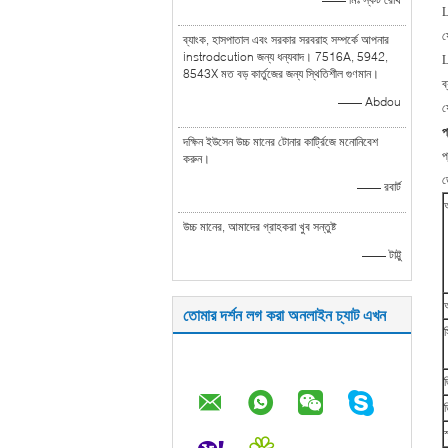
ফ
ব্যাংক, হাসপাতাল এবং সরকার সরবরাহ সম্পর্কে আপনার
instrodcution জন্য ধন্যবাদ। 7516A, 5942,
L
8543X মত বড় কার্তুজের জন্য স্থিতিশীল গুণমান।
ব
—— Abdou
ফ
প
দক্ষিন ইউসেন উচ্চ মানের টোনার কার্ট্রিজে মনোনিবেশ
প
করুন।
ড
—— রবার্ট
উচ্চ মানের, আমাদের গ্রাহকরা খুব সন্তুষ্ট
—— টাট্টু
তোমার দর্শন লগ করা অনলাইন চ্যাট এখন
স