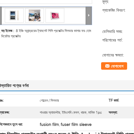
মূল্য:
প্যাকেজিং বিবরণ:
বড় ইমেজ :
8 ইঞ্চি অ্যান্ড্রয়েড ট্যাবলেট পিসি প্রজেক্টর সিলভার কালার ফর হোম
ডেলিভারি সময়:
থিয়েটার প্রজেক্টর
পরিশোধের শর্ত:
যোগানের ক্ষমতা:
যোগাযোগ
িস্তারিত পণ্যের বর্ণনা
রঙ:
গোল্ডেন / সিলভার
TF কার্ড:
প্যাকেজ:
পাওয়ার অ্যাডাপ্টার, ইউএসবি কেবল, ধারক, মানিক 1pc
অবস্থা:
fusion film
fuser film sleeve
বিশেষভাবে তুলে ধরা:
,