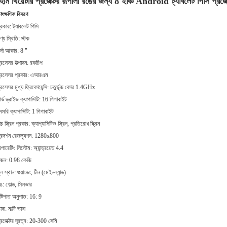
োম থিয়েটার প্রজেক্টর রূপালী রঙের জন্য 8 ইঞ্চি Android ট্যাবলেট পিসি প্রজেক
াৎক্ষণিক বিবরণ
্রকার: ট্যাবলেট পিসি
ণ্য স্থিতি: স্টক
র্দা আকার: 8 "
্রসেসর উত্পাদন: রকচিপ
্রসেসর প্রকার: এআরএম
্রসেসর মুখ্য ফ্রিকোয়েন্সি: চতুর্ভুজ কোর 1.4GHz
ার্ড ড্রাইভ ক্যাপাসিটি: 16 গিগাবাইট
েমরি ক্যাপাসিটি: 1 গিগাবাইট
াচ স্ক্রিন প্রকার: ক্যাপ্যাসিটিভ স্ক্রিন, প্রতিরোধ স্ক্রিন
্রদর্শন রেজল্যুশন: 1280x800
পারেটিং সিস্টেম: অ্যান্ড্রয়েড 4.4
জন: 0.98 কেজি
ূল স্থান: গুয়াংডং, চীন (মেইনল্যান্ড)
ঙ: গোল্ড, সিলভার
ৃষ্টিপাত অনুপাত: 16: 9
াষা: মাল্টি ভাষা
্রজেক্টর দূরত্ব: 20-300 সেমি