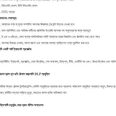
. ইউএসবি কেবল: মিনি ইউএসবি কেবল
. OTG তারের
মাদের সেবাসমূহ
. আমাদের পণ্য বা মূল্য সম্পর্কিত আপনার জিজ্ঞাস্য 24 ঘন্টা উত্তর দেওয়া হবে
. ভাল প্রশিক্ষিত এবং অভিজ্ঞ কর্মীদের তাত্ক্ষনিক ইংরেজি আপনার সব অনুসন্ধানের জন্য প্রস্তুত
. ই এম ও ওডিএম, কোন অনন্য কাস্টমাইজড লাইট আমাদের দ্বারা ডিজাইন এবং উত্পাদিত করা যেতে পারে
. আপনার বিক্রয় এলাকা, নকশা ধারণা এবং আপনার সমস্ত ব্যক্তিগত তথ্য সুরক্ষিত করা হবে
টি একটি স্মার্ট ট্যাবলেট প্রজেক্টর
ন্তর্নির্মিত: ট্যাবলেট, প্রজেক্টর, হোম থিয়েটার, গেম কনসোল, ডিসপ্লে, টিভি, এসটিবি সব এক।
উভয় বিনোদন এবং অফিস 
চ্চতা হ্রাস মূল ছবি টেক্সাস যন্ত্রপাতি DLP প্রযুক্তি
র্বাধিক উন্নত টেক্সাস ইন্সট্রুমেন্টস ডেলিপি প্রযুক্তির ব্যবহার করে প্রথাগত অভিক্ষেপ প্রযুক্তি অব্যাহত রাখুন, বিশুদ্
রুন, ছবিটির সত্যতা বাড়িয়ে তুলুন, সবচেয়ে আসল ছবির অভিজ্ঞতা পান
ক্তিশালী চতুর্ভুজ কোর দ্রুত র্যাপিড অপারেশন