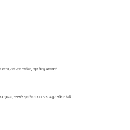
ফাংশন, ছোট এবং পোর্টেবল, নমুনা কিন্তু অসাধারণ!
ধ রঙের প্রজনন, পাশাপাশি লেন্স শীতল করার পক্ষে অনুকূল পরিবেশ তৈরি