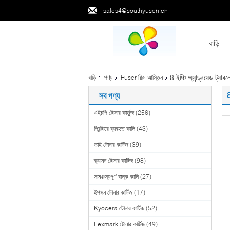
sales4@southyusen.cn
বাড়ি
8 ইঞ্চি অ্যান্ড্রয়েড ট্য
বাড়ি
পণ্য
Fuser ফিল্ম আস্তিন
8
সব পণ্য
এইচপি টোনার কার্তুজ
(256)
প্রিন্টারে ব্যবহৃত কালি
(43)
ভাই টোনার কার্টিজ
(39)
ক্যানন টোনার কার্টিজ
(98)
সামঞ্জস্যপূর্ণ বাল্ক কালি
(27)
ইপসন টোনার কার্টিজ
(17)
Kyocera টোনার কার্টিজ
(52)
Lexmark টোনার কার্টিজ
(49)