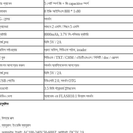
াচ প্যানেল
5 পোর্ট স্পর্শ জি + জি capacitive স্পর্শ
সমাধান
8 ইঞ্চি আইপিএস 800 * 1২80
G- সেন্সর
সমর্থন
্যামেরা
সামনে 2 এমপি / পিছন 5 এমপি
্যাটারি
8000mAh, 3.7V লি-পলিমার ব্যাটারি
ার্জ বন্দর
ডিসি 5V / 2A
ফিস সফ্টওয়্যার
দ্রুত অফিস, পিডিএফ পাঠক, ireader
ই বুক
পিডিএফ / TXT / CHM / এইচটিএমএল / পিপিটি / doc / এক্সেল
ফাংশন আপগ্রেড করুন
সমর্থন অ্যাপ্লিকেশন আপগ্রেড
ার্জ বন্দর
ডিসি 5V / 2A
USB পোর্টের
ইউএসবি 2.0, সমর্থন OTG
হেডসেট
3.5 মিমি স্ট্যান্ডার্ড ইন্টারফেস
ভিডিও খেলা
অ্যাডোব এর FLASH10.1 বিন্যাস সমর্থন
নুষঙ্গিক
. উপহার বক্স
. ম্যানুয়াল: ইংরেজি ম্যানুয়াল
. অ্যাডাপ্টার: ইনপুট: AC100-240V.50-60HZ, আউটপুট: DC5V 2A