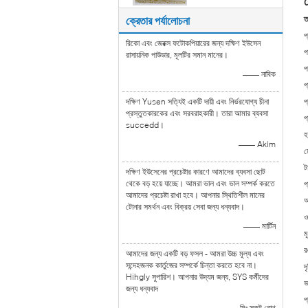
হ
ক্রেতার পর্যালোচনা
ত
প
রিকো এবং জেরক্স ফটোকপিয়ারের জন্য দক্ষিণ ইউসেন
প
রাসায়নিক পাউডার, মূলটির সমান মানের।
প
—— নাবিক
প
দক্ষিণ Yusen সত্যিই একটি দায়ী এবং নির্ভরযোগ্য চীনা
প
প্রস্তুতকারকের এবং সরবরাহকারী। তারা আমার ব্যবসা
প
succedd।
হ
—— Akim
ম
ট
দক্ষিণ ইউসেনের প্রচেষ্টার কারণে আমাদের ব্যবসা ছোট
থেকে বড় হয়ে যাচ্ছে। আমরা ভাল এবং ভাল সম্পর্ক করতে
প
আমাদের প্রচেষ্টা রাখা হবে। আপনার স্থিতিশীল মানের
অ
টোনার সমর্থন এবং বিক্রয় সেবা জন্য ধন্যবাদ।
ও
—— মার্টিন
ম
র
আমাদের জন্য একটি বড় ফসল - আমরা উচ্চ মূল্য এবং
সন্দেহজনক কার্তুজের সম্পর্কে চিন্তা করতে হবে না।
দ
Hihgly সুপারিশ। আপনার উদ্যম জন্য, SYS কর্মীদের
ভ
জন্য ধন্যবাদ
প
—— মিঃ স্কট রোথ