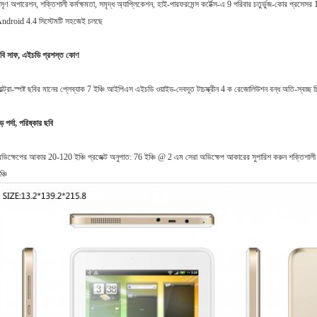
সৃণ অপারেশন, শক্তিশালী কর্মক্ষমতা, সমৃদ্ধ অ্যাপ্লিকেশন, হাই-পারফরমেন্স কর্টেক্স-এ 9 পরিবার চতুর্ভুজ-কোর প্রসেস
ndroid 4.4 সিস্টেমটি সহজেই চলছে
বি সাফ, এইচডি প্রশস্ত কোণ
ল্ট্রা-স্পষ্ট ছবির মানের প্লেব্যাক 7 ইঞ্চি আইপিএস এইচডি ওয়াইড-দেবদূত টাচস্ক্রীন 4 ক রেজোলিউশন বন্ধ অতি-স্বচ
ড় পর্দা, পরিষ্কার ছবি
ভিক্ষেপের আকার 20-120 ইঞ্চি প্রজেক্ট অনুপাত: 76 ইঞ্চি @ 2 এম সেরা অভিক্ষেপ আকারের সুপারিশ করুন শক্তিশালী 
ঞ্চি