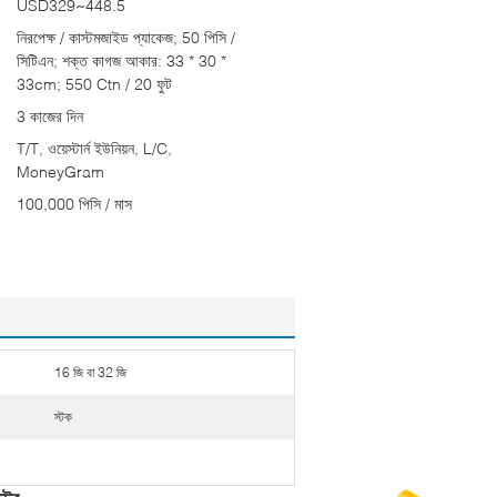
USD329~448.5
নিরপেক্ষ / কাস্টমজাইড প্যাকেজ; 50 পিসি /
সিটিএন; শক্ত কাগজ আকার: 33 * 30 *
33cm; 550 Ctn / 20 ফুট
3 কাজের দিন
T/T, ওয়েস্টার্ন ইউনিয়ন, L/C,
MoneyGram
100,000 পিসি / মাস
16 জি বা 32 জি
স্টক