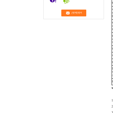
ট
ক
ব
চ
অ
চ
আ
1
2
3