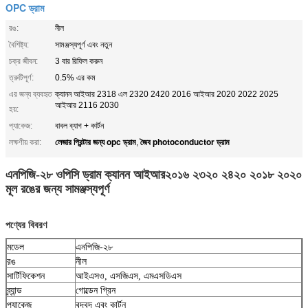
OPC ড্রাম
রঙ:
নীল
বৈশিষ্ট্য:
সামঞ্জস্যপূর্ণ এবং নতুন
চক্র জীবন:
3 বার রিফিল করুন
ত্রুটিপূর্ণ:
0.5% এর কম
এর জন্য ব্যবহৃত
ক্যানন আইআর 2318 এল 2320 2420 2016 আইআর 2020 2022 2025
আইআর 2116 2030
হয়:
প্যাকেজ:
বাবল ব্যাগ + কার্টন
লেজার প্রিন্টার জন্য opc ড্রাম
জৈব photoconductor ড্রাম
লক্ষণীয় করা:
,
এনপিজি-২৮ ওপিসি ড্রাম ক্যানন আইআর২০১৬ ২৩২০ ২৪২০ ২০১৮ ২০২০
মূল রঙের জন্য সামঞ্জস্যপূর্ণ
পণ্যের বিবরণ
মডেল
এনপিজি-২৮
রঙ
নীল
সার্টিফিকেশন
আইএসও, এসজিএস, এমএসডিএস
ব্র্যান্ড
গোল্ডেন গ্রিন
প্যাকেজ
বুদবুদ এবং কার্টন