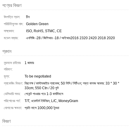
পণ্যের বিবরণ
উৎপত্তি স্থল:
চীন
পরিচিতিমুলক নাম:
Golden Green
সাক্ষ্যদান:
ISO, RoHS, STMC, CE
মডেল নম্বার:
এনপিজি -28 / জিপিআর -18 / আইআর2016 2320 2420 2018 2020
প্রদান
ন্যূনতম চাহিদার
1 জামায়
পরিমাণ:
মূল্য:
To be negotiated
প্যাকেজিং বিবরণ:
নিরপেক্ষ / কাস্টমজাইড প্যাকেজ; 50 পিসি / সিটিএন; শক্ত কাগজ আকার: 33 * 30 *
33cm; 550 Ctn / 20 ফুট
ডেলিভারি সময়:
পেমেন্ট পাওয়ার পরে 1-3 কার্যদিবসে
পরিশোধের শর্ত:
T/T, ওয়েস্টার্ন ইউনিয়ন, L/C, MoneyGram
যোগানের ক্ষমতা:
প্রতি মাসে 1000,000 টুকরা
বিবরণ