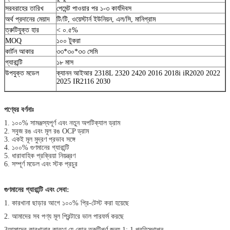
সরবরাহের তারিখ
পেমেন্ট পাওয়ার পর ১-৩ কার্যদিবস
অর্থ প্রদানের মেয়াদ
টি/টি, ওয়েস্টার্ন ইউনিয়ন, এল/সি, মানিগ্রাম
ত্রুটিযুক্ত হার
< ০.৫%
MOQ
১০০ টুকরা
কার্টন আকার
৩৩*৩০*৩৩ সেমি
গ্যারান্টি
১৮ মাস
উপযুক্ত মডেল
ক্যানন আইআর 2318L 2320 2420 2016 2018i iR2020 2022
2025 IR2116 2030
পণ্যের বর্ণনাঃ
1. ১০০% সামঞ্জস্যপূর্ণ এবং নতুন অপটিক্যাল ড্রাম
2. সবুজ রঙ এবং মূল রঙ OCP ড্রাম
3. একই মূল মুদ্রণ প্রভাব সঙ্গে
4. ১০০% গুণমানের গ্যারান্টি
5. ধারাবাহিক প্রক্রিয়া নিয়ন্ত্রণ
6. সম্পূর্ণ মডেল এবং স্টক প্রচুর
গুণমানের গ্যারান্টি এবং সেবা:
1. কারখানা ছাড়ার আগে ১০০% প্রি-টেস্ট করা হয়েছে
2. আমাদের সব পণ্য মূল প্রিন্টারে ভাল পারফর্ম করছে
3আমাদের কারখানার কারণে যে কোন ত্রুটিপূর্ণ জন্য 1: 1 প্রতিস্থাপন