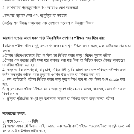
4. বিশেষায়িত প্রস্তুতকারক 10 বছরেরও বেশি অভিজ্ঞতা
5চমৎকার গ্রাহক সেবা এবং প্রযুক্তিগত সহায়তা
6কঠোর মান নিয়ন্ত্রণ ব্যবস্থা এবং পেশাদার গবেষণা ও উন্নয়ন বিভাগ
কারখানা ছাড়ার আগে সকল পণ্য নিম্নলিখিত পেশাদার পরীক্ষার মধ্য দিয়ে যায়:
1যান্ত্রিক পরীক্ষা টোনার সুষ্ঠু অপারেশন এবং কোন শব্দ নিশ্চিত করার জন্য, এবং আইএসও মান মেনে
চলতে.
2টোনার পরিবেশগতভাবে নিরাপদ কিনা তা নিশ্চিত করার জন্য পরিবেশ সুরক্ষা পরীক্ষা।
3টোনার এক বছরের বেশি সময় ধরে ব্যবহার করা যায় কিনা তা নিশ্চিত করতে টোনার ব্যবহারের
সময়সীমা পরীক্ষা করা হয়।
4. অস্বাভাবিক তাপমাত্রা, বায়ু চাপ, শক্তিশালী সূর্যের আলো এবং রুক্ষ পরিবহন পরীক্ষার মতো
কঠিন অবস্থার পরীক্ষা যাতে মুদ্রণের গুণমান উচ্চ থাকে তা নিশ্চিত করা যায়।
5. জল প্রতিরোধী পরীক্ষা নিশ্চিত করার জন্য মুদ্রণ বিবর্ণ হবে না এবং ভিজা যখন dilute করা
হবে.
6. মুদ্রণ মানের পরীক্ষা নিশ্চিত করার জন্য মুদ্রণ সত্যিকারের কালো, ধারালো, কোন slur এবং
বিবর্ণ হবে না.
7. মুদ্রিত পৃষ্ঠাগুলির সংখ্যা মূল উত্পাদনের মতোই তা নিশ্চিত করার জন্য ক্ষমতা পরীক্ষা
সরবরাহের ক্ষমতা:
১) মাসে ১,০০০,০০০ পিসি
2) আমরা এখন 10 উত্পাদন লাইন আছে, এবং জরুরী কাস্টমাইজড প্রয়োজনীয়তা সন্তুষ্ট দ্রুত কর্ম
করতে নমনীয় উত্পাদন লাইন আছে