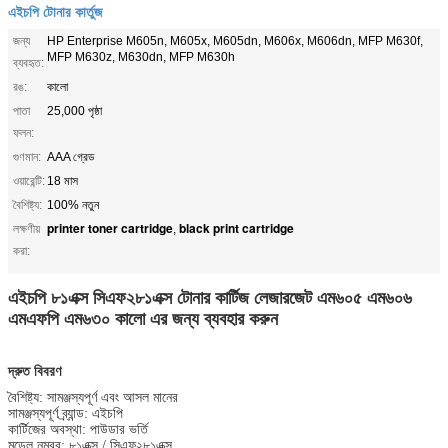
এইচপি টোনার কার্তুজ
জন্য
HP Enterprise M605n, M605x, M605dn, M606x, M606dn, MFP M630f,
MFP M630z, M630dn, MFP M630h
ব্যবহৃত:
রঙ:
কালো
পাতা
25,000 পৃষ্ঠা
ফলন:
গুণমান:
AAA গ্রেড
ওয়ারেন্টি:
18 মাস
বৈশিষ্ট্য:
100% নতুন
printer toner cartridge
black print cartridge
লক্ষণীয়
,
করা:
এইচপি ৮১এক্স সিএফ২৮১এক্স টোনার কার্টিজ লেজারজেট এম৬০৫ এম৬০৬
এমএফপি এম৬৩০ কালো এর জন্য ব্যবহার করুন
দ্রুত বিবরণ
বৈশিষ্ট্য: সামঞ্জস্যপূর্ণ এবং আসল মানের
সামঞ্জস্যপূর্ণ ব্র্যান্ড: এইচপি
কার্টিজের অবস্থা: পাউডার ভর্তি
মডেল নম্বর: ৮১এক্স / সিএফ২৮১এক্স