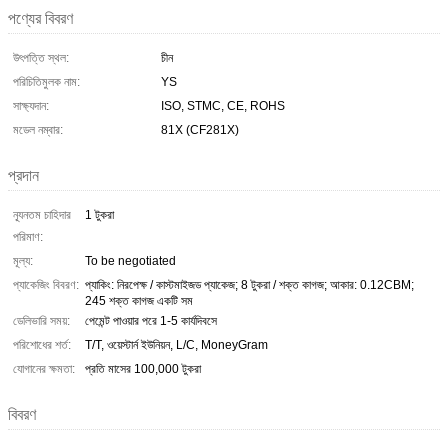
পণ্যের বিবরণ
উৎপত্তি স্থল:
চীন
পরিচিতিমুলক নাম:
YS
সাক্ষ্যদান:
ISO, STMC, CE, ROHS
মডেল নম্বার:
81X (CF281X)
প্রদান
ন্যূনতম চাহিদার
1 টুকরা
পরিমাণ:
মূল্য:
To be negotiated
প্যাকেজিং বিবরণ:
প্যাকিং: নিরপেক্ষ / কাস্টমাইজড প্যাকেজ; 8 টুকরা / শক্ত কাগজ; আকার: 0.12CBM;
245 শক্ত কাগজ একটি সম
ডেলিভারি সময়:
পেমেন্ট পাওয়ার পরে 1-5 কার্যদিবসে
পরিশোধের শর্ত:
T/T, ওয়েস্টার্ন ইউনিয়ন, L/C, MoneyGram
যোগানের ক্ষমতা:
প্রতি মাসের 100,000 টুকরা
বিবরণ