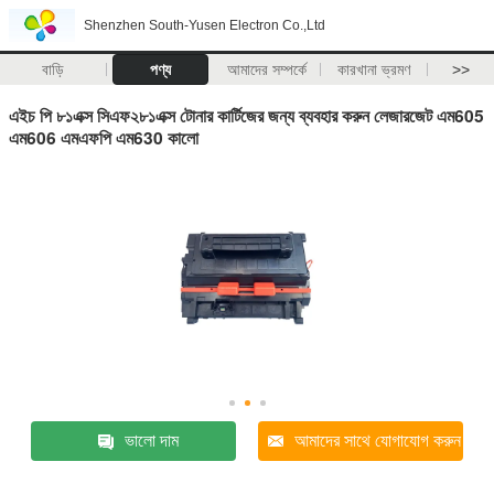
Shenzhen South-Yusen Electron Co.,Ltd
বাড়ি
পণ্য
আমাদের সম্পর্কে
কারখানা ভ্রমণ
>>
এইচ পি ৮১এক্স সিএফ২৮১এক্স টোনার কার্টিজের জন্য ব্যবহার করুন লেজারজেট এম605
এম606 এমএফপি এম630 কালো
ভালো দাম
আমাদের সাথে যোগাযোগ করুন