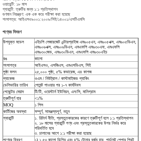
ওয়ারেন্টি: ১৮ মাস
গ্যারান্টি: ত্রুটির জন্য ১:১ প্রতিস্থাপন
গুণমান নিয়ন্ত্রণ: এক এক করে পরীক্ষা করা হয়েছে
শংসাপত্র: আইএসও৯০০১:২০০৯/সিই/১৪০০১/এসটিএমসি
পণ্যের বিবরণ
উপযুক্ত মডেল
এইচপি লেজারজেট এন্টারপ্রাইজ এম৬০৫এন, এম৬০৫এক্স, এম৬০৫ডিএন,
এম৬০৬এক্স, এম৬০৬ডিএন, এমএফপি এম৬৩০এফ, এমএফপি
এম৬৩০জেড, এম৬৩০ডিএন, এমএফপি এম৬৩০এইচ
রঙ
কালো
শংসাপত্র
আইএসও, এসজিএস, এমএসডিএস, সিই
পৃষ্ঠা ফলন
২৫,০০০ পৃষ্ঠা, ৫% কভারেজ, এ৪ কাগজ
প্যাকেজ
ওএম / নিউট্রাল / কাস্টমাইজড প্যাকিং
ডেলিভারির তারিখ
পেমেন্ট পাওয়ার পর ১-৭ কার্যদিবস
পেমেন্টের মেয়াদ
টি/টি, ওয়েস্টার্ন ইউনিয়ন, এল/সি, মানিগ্রাম
ত্রুটিপূর্ণ হার
<১%
MOQ
১ পিস
কার্টিজের অবস্থা
সম্পূর্ণ, সামঞ্জস্যপূর্ণ, নতুন
গ্যারান্টি
১. রিটার্ন নীতি, প্রস্তুতকারকের কারণে ত্রুটিপূর্ণ হলে ১:১ প্রতিস্থাপন
২. ১৮ মাসের গ্যারান্টি পণ্য এবং প্রস্তুতকারকের উপর নির্ভর করে
পরিবর্তিত হবে
৩. চালানের আগে ১:১ পরীক্ষা করা হয়েছে
পণ্যের বিবরণ
১) ১.৫৩ কালো ডিগ্রি এবং ৪% টোনার বর্জ্য হার, পার্চমেন্ট পেপার প্রিন্ট