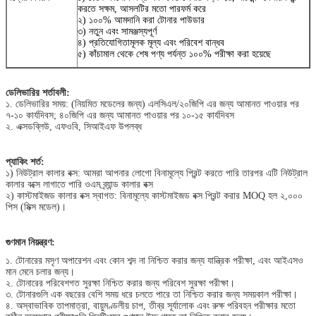
করতে সক্ষম, আসলটির মতো পারফর্ম করে
২) ১০০% আমদানি করা টোনার পাউডার
৩) নতুন এবং সামঞ্জস্যপূর্ণ
৪) প্রতিযোগিতামূলক মূল্য এবং পরিবেশ বান্ধব
৫) কাঁচামাল থেকে শেষ পণ্য পর্যন্ত ১০০% পরীক্ষা করা হয়েছে
ডেলিভারির শর্তাবলী:
১. ডেলিভারির সময়: (নিয়মিত মডেলের জন্য) এলসিএল/২০জিপি এর জন্য আমানত পাওয়ার পর
৭-১০ কার্যদিবস; ৪০জিপি এর জন্য আমানত পাওয়ার পর ১০-১৫ কার্যদিবস
২. এক্সডব্লিউ, এফওবি, সিআইএফ উপলব্ধ
প্যাকিং শর্ত:
১) নিউট্রাল কালার বক্স: আমরা আপনার লোগো বিনামূল্যে প্রিন্ট করতে পারি তারপর এটি নিউট্রাল
কালার বক্সে লাগাতে পারি ওএম ব্র্যান্ড কালার বক্স
২) কাস্টমাইজড কালার বক্স স্বাগত: বিনামূল্যে কাস্টমাইজড বক্স প্রিন্ট করার MOQ হল ২,০০০
পিস (মিক্স মডেল)।
গুণমান নিয়ন্ত্রণ:
১. টোনারের মসৃণ অপারেশন এবং কোন শব্দ না নিশ্চিত করার জন্য যান্ত্রিক পরীক্ষা, এবং আইএসও
মান মেনে চলার জন্য।
২. টোনারের পরিবেশগত সুরক্ষা নিশ্চিত করার জন্য পরিবেশ সুরক্ষা পরীক্ষা।
৩. টোনারগুলি এক বছরের বেশি সময় ধরে চলতে পারে তা নিশ্চিত করার জন্য সময়কাল পরীক্ষা।
৪. অস্বাভাবিক তাপমাত্রা, বায়ুমণ্ডলীয় চাপ, তীব্র সূর্যালোক এবং রুক্ষ পরিবহন পরীক্ষার মতো