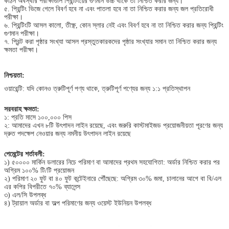
কঠিন অবস্থার পরীক্ষাগুলি প্রিন্টিংয়ের গুণমান উচ্চ থাকে তা নিশ্চিত করার জন্য।
৫. প্রিন্টিং ভিজে গেলে বিবর্ণ হবে না এবং পাতলা হবে না তা নিশ্চিত করার জন্য জল প্রতিরোধী
পরীক্ষা।
৬. প্রিন্টিংটি আসল কালো, তীক্ষ্ণ, কোন স্লার নেই এবং বিবর্ণ হবে না তা নিশ্চিত করার জন্য প্রিন্টিং
গুণমান পরীক্ষা।
৭. প্রিন্ট করা পৃষ্ঠার সংখ্যা আসল প্রস্তুতকারকদের পৃষ্ঠার সংখ্যার সমান তা নিশ্চিত করার জন্য
ক্ষমতা পরীক্ষা।
নিশ্চয়তা:
ওয়ারেন্টি: যদি কোনও ত্রুটিপূর্ণ পণ্য থাকে, ত্রুটিপূর্ণ পণ্যের জন্য ১:১ প্রতিস্থাপন
সরবরাহ ক্ষমতা:
১: প্রতি মাসে ১০০,০০০ পিস
২: আমাদের এখন ৮টি উৎপাদন লাইন রয়েছে, এবং জরুরি কাস্টমাইজড প্রয়োজনীয়তা পূরণের জন্য
দ্রুত পদক্ষেপ নেওয়ার জন্য নমনীয় উৎপাদন লাইন রয়েছে
পেমেন্টের শর্তাবলী:
১) ৫০০০০ মার্কিন ডলারের নিচে পরিমাণ বা আমাদের প্রথম সহযোগিতা: অর্ডার নিশ্চিত করার পর
অগ্রিম ১০০% টি/টি প্রয়োজন
২) পরিমাণ ২০ ফুট বা ৪০ ফুট কন্টেইনারে পৌঁছেছে: অগ্রিম ৩০% জমা, চালানের আগে বা বি/এল
এর কপির বিপরীতে ৭০% ব্যালেন্স
৩) এল/সি উপলব্ধ
৪) ট্রায়াল অর্ডার বা অল্প পরিমাণের জন্য ওয়েস্ট ইউনিয়ন উপলব্ধ