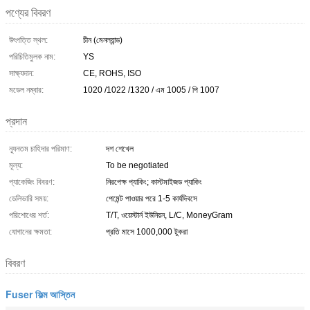
পণ্যের বিবরণ
উৎপত্তি স্থল:
চীন (মেনল্যান্ড)
পরিচিতিমুলক নাম:
YS
সাক্ষ্যদান:
CE, ROHS, ISO
মডেল নম্বার:
1020 /1022 /1320 / এম 1005 / পি 1007
প্রদান
ন্যূনতম চাহিদার পরিমাণ:
দশ শেখেল
মূল্য:
To be negotiated
প্যাকেজিং বিবরণ:
নিরপেক্ষ প্যাকিং; কাস্টমাইজড প্যাকিং
ডেলিভারি সময়:
পেমেন্ট পাওয়ার পরে 1-5 কার্যদিবসে
পরিশোধের শর্ত:
T/T, ওয়েস্টার্ন ইউনিয়ন, L/C, MoneyGram
যোগানের ক্ষমতা:
প্রতি মাসে 1000,000 টুকরা
বিবরণ
Fuser ফিল্ম আস্তিন