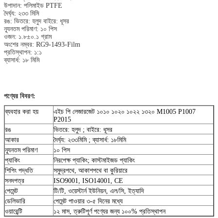
উপাদান: পলিমাইড PTFE
দৈর্ঘ্য: ২৩৩ মিমি
রঙ: ভিতরে: হলুদ বাইরে: ধূসর
ন্যূনতম পরিমাণ: ১০ পিস
ওজন: ১.৮±০.১ গ্রাম
অংশের নম্বর: RG9-1493-Film
প্রতিস্থাপন: ১:১
ব্যাসার্ধ: ১৮ মিমি
পণ্যের বিবরণ:
ব্যবহার করা হয়
এইচ পি লেজারজেট ১০১০ ১০২০ ১০২২ ১৩২০ M1005 P1007
P2015
রঙ
ভিতরে: হলুদ ; বাইরে: ধূসর
আকার
দৈর্ঘ্য: ২৩৩মিমি ; ব্যাসার্ধ: ১৮মিমি
ন্যূনতম পরিমাণ
১০ পিস
প্যাকিং
নিরপেক্ষ প্যাকিং; কাস্টমাইজড প্যাকিং
শিপিং পদ্ধতি
সমুদ্রপথে, আকাশপথে বা কুরিয়ারে
সনদপত্র
ISO9001, ISO14001, CE
পেমেন্ট
টি/টি, ওয়েস্টার্ন ইউনিয়ন, এল/সি, ইত্যাদি
ডেলিভারি
পেমেন্ট পাওয়ার ৩-৫ দিনের মধ্যে
ওয়ারেন্টি
১২ মাস, ত্রুটিপূর্ণ পণ্যের জন্য ১০০% প্রতিস্থাপন