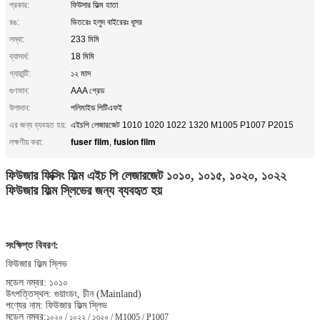
প্রকার:
ফিউসার ফিল্ম হাতা
রঙ:
ভিতরেঃ হলুদ বাইরেরঃ ধূসর
লম্বা:
233 মিমি
ব্যাসার্ধ:
18 মিমি
গ্যারান্টি:
১২ মাস
গুণমান:
AAA গ্রেড
উপাদান:
পলিমাইড পিটিএফই
এর জন্য ব্যবহৃত হয়:
এইচপি লেজারজেট 1010 1020 1022 1320 M1005 P1007 P2015
fuser film
fusion film
লক্ষণীয় করা:
,
ফিউজার ফিক্সিং ফিল্ম এইচ পি লেজারজেট ১০১০, ১০১৫, ১০২০, ১০২২
ফিউজার ফিল্ম স্লিভের জন্য ব্যবহৃত হয়
সংক্ষিপ্ত বিবরণ:
ফিউজার ফিল্ম স্লিভ
মডেল নম্বর: ১০১০
উৎপত্তিস্থল: গুয়াংডং, চীন (Mainland)
পণ্যের নাম: ফিউজার ফিল্ম স্লিভ
মডেল নম্বর:
১০২০ / ১০২২ / ১৩২০ / M1005 / P1007