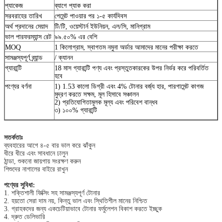
প্যাকেজ
ব্যাগে প্যাক করা
সরবরাহের তারিখ
পেমেন্ট পাওয়ার পর ১-৫ কার্যদিবস
অর্থ প্রদানের মেয়াদ
টি/টি, ওয়েস্টার্ন ইউনিয়ন, এল/সি, মানিগ্রাম
ভাল পারফরম্যান্স রেট
৯৯.৫০% এর বেশি
MOQ
1 কিলোগ্রাম, স্বাগতম নমুনা অর্ডার আমাদের মানের পরীক্ষা করতে
সামঞ্জস্যপূর্ণ ব্র্যান্ড
/ ক্যানন
গ্যারান্টি
18 মাস গ্যারান্টি পণ্য এবং প্রস্তুতকারকের উপর নির্ভর করে পরিবর্তিত
হবে
পণ্যের বর্ণনা
1) 1.53 কালো ডিগ্রী এবং 4% টোনার বর্জ্য হার, পারগামেন্ট কাগজ
মুদ্রণ করতে সক্ষম, মূল হিসাবে সঞ্চালন
2) প্রতিযোগিতামূলক মূল্য এবং পরিবেশ বান্ধব
৩) ১০০% গ্যারান্টি
সতর্কতাঃ
ব্যবহারের আগে ৪-৫ বার ভাল করে ঝাঁকুন
ধীরে ধীরে এবং সাবধানে ঢালুন
ঠান্ডা, শুকনো জায়গায় সংরক্ষণ করুন
শিশুদের নাগালের বাইরে রাখুন
পণ্যের সুবিধা:
1. শক্তিশালী ফিক্সিং সহ সামঞ্জস্যপূর্ণ টোনার
2. হয়তো সেরা দাম নয়, কিন্তু ভাল এবং স্থিতিশীল মানের নিশ্চিত
3. গ্রাহকদের জন্য একচেটিয়াভাবে টোনার ফর্মুলেশন বিকাশ করতে ইচ্ছুক
4. দ্রুত ডেলিভারি