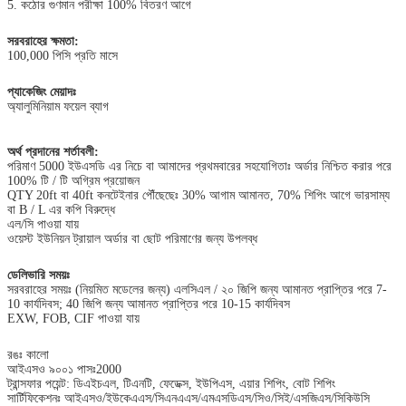
5. কঠোর গুণমান পরীক্ষা 100% বিতরণ আগে
সরবরাহের ক্ষমতা:
100,000 পিসি প্রতি মাসে
প্যাকেজিং মেয়াদঃ
অ্যালুমিনিয়াম ফয়েল ব্যাগ
অর্থ প্রদানের শর্তাবলী:
পরিমাণ 5000 ইউএসডি এর নিচে বা আমাদের প্রথমবারের সহযোগিতাঃ অর্ডার নিশ্চিত করার পরে
100% টি / টি অগ্রিম প্রয়োজন
QTY 20ft বা 40ft কনটেইনার পৌঁছেছেঃ 30% আগাম আমানত, 70% শিপিং আগে ভারসাম্য
বা B / L এর কপি বিরুদ্ধে
এল/সি পাওয়া যায়
ওয়েস্ট ইউনিয়ন ট্রায়াল অর্ডার বা ছোট পরিমাণের জন্য উপলব্ধ
ডেলিভারি সময়ঃ
সরবরাহের সময়ঃ (নিয়মিত মডেলের জন্য) এলসিএল / ২০ জিপি জন্য আমানত প্রাপ্তির পরে 7-
10 কার্যদিবস; 40 জিপি জন্য আমানত প্রাপ্তির পরে 10-15 কার্যদিবস
EXW, FOB, CIF পাওয়া যায়
রঙঃ কালো
আইএসও ৯০০১ পাসঃ2000
ট্রান্সফার পয়েন্ট: ডিএইচএল, টিএনটি, ফেডেক্স, ইউপিএস, এয়ার শিপিং, বোট শিপিং
সার্টিফিকেশনঃ আইএসও/ইউকেএএস/সিএনএএস/এমএসডিএস/সিও/সিই/এসজিএস/সিকিউসি