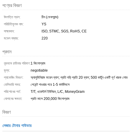
পণ্যের বিবরণ
উৎপত্তি স্থল:
চীন (মেনল্যান্ড)
পরিচিতিমুলক নাম:
YS
সাক্ষ্যদান:
ISO, STMC, SGS, RoHS, CE
মডেল নম্বার:
220
প্রদান
ন্যূনতম চাহিদার পরিমাণ:
1 কিলোগ্রাম
মূল্য:
negotiable
প্যাকেজিং বিবরণ:
অ্যালুমিনিয়াম ফয়েল ব্যাগ; প্রতি দড়ি প্রতি 20 ব্যাগ; 500 কার্টুন একটি পূর্ণ ধারক লোড
ডেলিভারি সময়:
পেমেন্ট পাওয়ার পরে 1-5 কার্যদিবসে
পরিশোধের শর্ত:
T/T, ওয়েস্টার্ন ইউনিয়ন, L/C, MoneyGram
যোগানের ক্ষমতা:
প্রতি মাসে 200,000 কিলোগ্রাম
বিবরণ
লেজার টোনার পাউডার