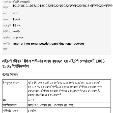
ব্যবহারের
এইচপি লেজারজেট
1010/1012/1015/1018/1022/1022N/1022NW/1020/3015MFP/3020MFP/
জন্য:
রঙ:
কালো
ওজন:
1 কেজি
ওয়ারেন্টি:
18 মাস
বৈশিষ্ট্য:
সর্বজনীন
প্যাকিং:
ফয়েল ব্যাগ
laser printer toner powder
cartridge toner powder
লক্ষণীয়
,
করা:
এইচপি টোনার রিফিল পাউডার জন্য ব্যবহৃত হয় এইচপি লেজারজেট 1005
1505 ইউনিভার্সাল
পণ্যের বিবরণঃ
উপযুক্ত মডেল
এইচ পি লেজারজেট ১০১০/১০১২/১০১৫/১০১৮/১০২২/১০২২এন/
১০২২এন/১০২২এনডব্লিউ/১০২০/৩০১৫এমএফপি/৩০২০এমএফপি/
৩০৩০এমএফপি/৩০৫০এমএফপি/৩০৫২এমএফপি/৩০৫৫এমএফপি/
৩০৫০জেড/এম১০০৫এমএফপি
রঙ
কালো
সার্টিফিকেশন
আইএসও, এসজিএস, এমএসডিএস, সিই
পাউডার ওজন
১ কেজি