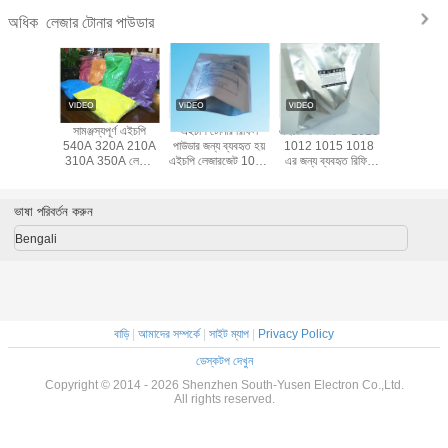
লেজার টোনার পাউডার
অধিক
জার টোনার
সামঞ্জস্যপূর্ণ এইচপি
এইচপি টোনার রিফিল
এইচপি লেজারজেট 1010
এইচপি 85
025 1215
540A 320A 210A
পাউডার জন্য ব্যবহৃত হয়
1012 1015 1018
1015 
0A 540A
310A 350A লেজার
এইচপি লেজারজেট 1005
এর জন্য ব্যবহৃত রিফিল
লেজারজেট প্রিন
0A 310A
টোনার পাউডার ব্যাগে
1505 ইউনিভার্সাল
টোনার পাউডার 12A
ব্যবহৃত এইচ
ভার্সালের
প্যাক করা
পাউডা
্য
ভাষা পরিবর্তন করুন
Bengali
বাড়ি
|
আমাদের সম্পর্কে
|
সাইট ম্যাপ
|
Privacy Policy
ডেস্কটপ দেখুন
Copyright © 2014 - 2026 Shenzhen South-Yusen Electron Co.,Ltd.
All rights reserved.