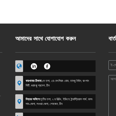
আমাদের সাথে যোগাযোগ করুন
বার্
কারখানার ঠিকানা:
১ম তলা, ২য় ফেংসিয়াং রোড, তানঝু টাউন, ঝংশান
সিটি, গুয়াংঝু প্রদেশ, চীন
বিক্রয় অফিসে:
তৃতীয় তলা, ২ য় বিল্ডিং, ইয়িংহে ইন্ডাস্ট্রিয়াল পার্ক, ডালং
সাব-জেলা, লংগুয়া জেলা, শেনজেন, চীন