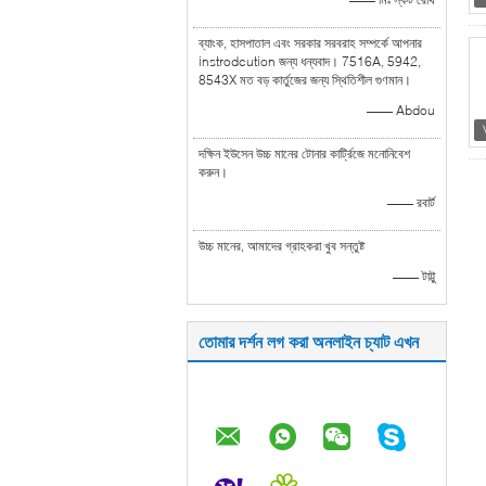
ব্যাংক, হাসপাতাল এবং সরকার সরবরাহ সম্পর্কে আপনার
instrodcution জন্য ধন্যবাদ। 7516A, 5942,
8543X মত বড় কার্তুজের জন্য স্থিতিশীল গুণমান।
—— Abdou
দক্ষিন ইউসেন উচ্চ মানের টোনার কার্ট্রিজে মনোনিবেশ
করুন।
—— রবার্ট
উচ্চ মানের, আমাদের গ্রাহকরা খুব সন্তুষ্ট
—— টাট্টু
তোমার দর্শন লগ করা অনলাইন চ্যাট এখন