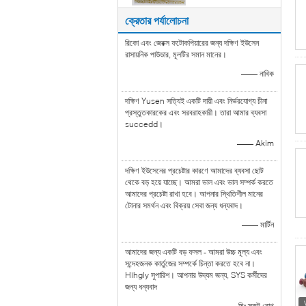
ক্রেতার পর্যালোচনা
রিকো এবং জেরক্স ফটোকপিয়ারের জন্য দক্ষিণ ইউসেন
রাসায়নিক পাউডার, মূলটির সমান মানের।
—— নাবিক
দক্ষিণ Yusen সত্যিই একটি দায়ী এবং নির্ভরযোগ্য চীনা
প্রস্তুতকারকের এবং সরবরাহকারী। তারা আমার ব্যবসা
succedd।
—— Akim
দক্ষিণ ইউসেনের প্রচেষ্টার কারণে আমাদের ব্যবসা ছোট
থেকে বড় হয়ে যাচ্ছে। আমরা ভাল এবং ভাল সম্পর্ক করতে
আমাদের প্রচেষ্টা রাখা হবে। আপনার স্থিতিশীল মানের
টোনার সমর্থন এবং বিক্রয় সেবা জন্য ধন্যবাদ।
—— মার্টিন
আমাদের জন্য একটি বড় ফসল - আমরা উচ্চ মূল্য এবং
সন্দেহজনক কার্তুজের সম্পর্কে চিন্তা করতে হবে না।
Hihgly সুপারিশ। আপনার উদ্যম জন্য, SYS কর্মীদের
জন্য ধন্যবাদ
—— মিঃ স্কট রোথ