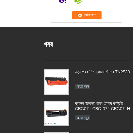
খবর
নতুন প্রকাশিত ব্রাদার টোনার TN2530
আরো পড়ুন
ক্যানন ইমেজের জন্য টোনার কার্ট্রিজ
CRG071 CRG-071 CRG071H
CRG-071HCLASS LBP122
আরো পড়ুন
MF272 MF273 MF275