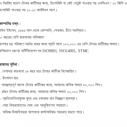
ঃ নিয়মিত মডেল টোনার কার্টিজের জন্য, ডিপোজিট বা মোট পেমেন্ট পাওয়ার পর এলসিএল / ২০ জিপি 
িপোজিট পাওয়ার পর ১০-২০ কার্যদিবস লাগে।
োম্পানির তথ্য :
াউথ ইউসেন, ১৯৯৬ সাল থেকে কোম্পানি, শেনজেন, চীনে অবস্থিত।
০ বছরের বেশি কারখানার অভিজ্ঞতা
পনার বড় পরিমাণে অর্ডার করার জন্য প্রতি মাসে ১০০,০০০ এর বেশি টোনার কার্টিজের ক্ষমতা।
েশিরভাগ ধরণের সার্টিফিকেশন সহ ISO9001, ISO14001, STMC
মাদের সুবিধা :
. পেশাদার কারখানা ১৯ বছর ধরে টোনার কার্টিজে বিশেষায়িত।
. উৎপাদন হার:
ামঞ্জস্যপূর্ণ কালো টোনার কার্টিজের জন্য, আমাদের মাসিক ক্ষমতা ৮০,০০০ পিস।
ঙিন টোনার কার্টিজের জন্য, আমাদের মাসিক ক্ষমতা ২০,০০০ পিস।
. প্রতিযোগিতামূলক মূল্য এবং চমৎকার মান নিয়ন্ত্রণ ব্যবস্থা।
. সেরা বিক্রয়োত্তর সেবা এবং প্রযুক্তিগত সহায়তা।
. অভিজ্ঞ ডিজাইনাররা আপনাকে কাস্টমাইজড সরবরাহ করতে পারে।