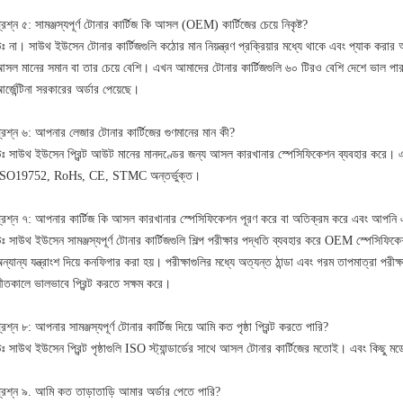
্রশ্ন ৫: সামঞ্জস্যপূর্ণ টোনার কার্টিজ কি আসল (OEM) কার্টিজের চেয়ে নিকৃষ্ট?
ঃ না। সাউথ ইউসেন টোনার কার্টিজগুলি কঠোর মান নিয়ন্ত্রণ প্রক্রিয়ার মধ্যে থাকে এবং প্যাক করার আ
সল মানের সমান বা তার চেয়ে বেশি। এখন আমাদের টোনার কার্টিজগুলি ৬০ টিরও বেশি দেশে ভাল পারফর
র্জেন্টিনা সরকারের অর্ডার পেয়েছে।
্রশ্ন ৬: আপনার লেজার টোনার কার্টিজের গুণমানের মান কী?
ঃ সাউথ ইউসেন প্রিন্ট আউট মানের মানদণ্ডের জন্য আসল কারখানার স্পেসিফিকেশন ব্যবহার করে
ISO19752, RoHs, CE, STMC অন্তর্ভুক্ত।
্রশ্ন ৭: আপনার কার্টিজ কি আসল কারখানার স্পেসিফিকেশন পূরণ করে বা অতিক্রম করে এবং আপনি এট
ঃ সাউথ ইউসেন সামঞ্জস্যপূর্ণ টোনার কার্টিজগুলি শিল্প পরীক্ষার পদ্ধতি ব্যবহার করে OEM স্পেসিফি
ন্যান্য যন্ত্রাংশ দিয়ে কনফিগার করা হয়। পরীক্ষাগুলির মধ্যে অত্যন্ত ঠান্ডা এবং গরম তাপমাত্রা পরীক্
ীতকালে ভালভাবে প্রিন্ট করতে সক্ষম করে।
্রশ্ন ৮: আপনার সামঞ্জস্যপূর্ণ টোনার কার্টিজ দিয়ে আমি কত পৃষ্ঠা প্রিন্ট করতে পারি?
ঃ সাউথ ইউসেন প্রিন্ট পৃষ্ঠাগুলি ISO স্ট্যান্ডার্ডের সাথে আসল টোনার কার্টিজের মতোই। এবং কিছু মড
্রশ্ন ৯. আমি কত তাড়াতাড়ি আমার অর্ডার পেতে পারি?