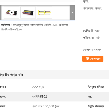
মূল্য:
প্যাকেজিং বিবরণ:
বড় ইমেজ :
সামঞ্জস্যপূর্ণ রিকো টোনার কার্টরিজ এমপিসি 5502 3 টাইমস
প্রিংটিং লাইফ সাইকেল
ডেলিভারি সময়:
পরিশোধের শর্ত:
যোগানের ক্ষমতা:
যোগাযোগ
িস্তারিত পণ্যের বর্ণনা
গুণমান:
AAA গ্রেড
উপযুক্ত কপিয়ার:
মডেল:
এমপিসি 5502
রঙ:
ক্ষমতা:
প্রতি মাসে 100,000 টুকরা
প্রিন্টিং জীবনচক্র: