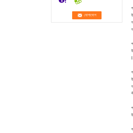
প
উ
আ
আ
প
উ
প
উ
অ
শ
প
উ
প