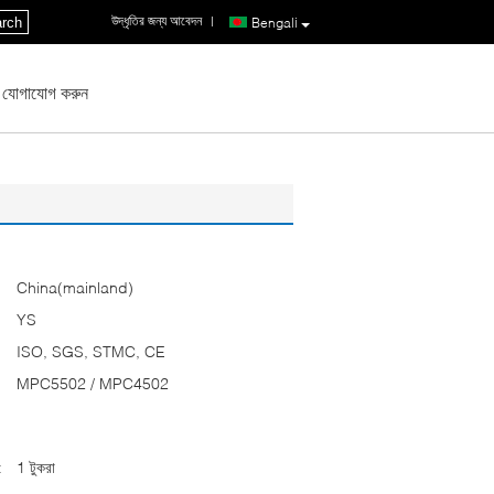
উদ্ধৃতির জন্য আবেদন
|
rch
Bengali
 যোগাযোগ করুন
China(mainland)
YS
ISO, SGS, STMC, CE
MPC5502 / MPC4502
:
1 টুকরা