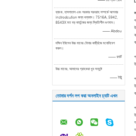
ব্যাংক, হাসপাতাল এবং সরকার সরবরাহ সম্পর্কে আপনার
স
instrodcution জন্য ধন্যবাদ। 7516A, 5942,
প
8543X মত বড় কার্তুজের জন্য স্থিতিশীল গুণমান।
উ
—— Abdou
ক
ক
দক্ষিন ইউসেন উচ্চ মানের টোনার কার্ট্রিজে মনোনিবেশ
করুন।
—— রবার্ট
প
উ
উচ্চ মানের, আমাদের গ্রাহকরা খুব সন্তুষ্ট
—— টাট্টু
প
উ
ক
তোমার দর্শন লগ করা অনলাইন চ্যাট এখন
প
উ
আ
অ