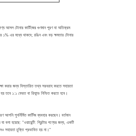
পণ্য আসল টোনার কার্টিজের গুণমান পূরণ বা অতিক্রম
হার ১% এর মধ্যে থাকবে; রঙিন এবং বড় ক্ষমতার টোনার
ক্ষা করার জন্য বিস্তারিত তথ্য সরবরাহ করতে সহায়তা
ত হয় তবে ১:১ ফেরত বা রিফান্ড নিশ্চিত করতে হবে।
ণ আপনি পুনর্নির্মিত কার্টিজ ব্যবহার করছেন। বর্তমান
া হয়েছে: "ওয়ারেন্টি: প্রিন্টার পণ্যের জন্য, একটি
োনও সহায়তা চুক্তি প্রভাবিত হয় না।"