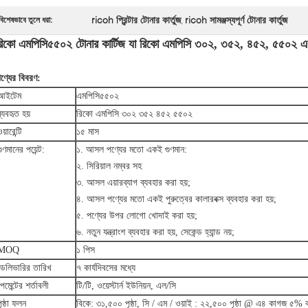
ricoh প্রিন্টার টোনার কার্তুজ
ricoh সামঞ্জস্যপূর্ণ টোনার কার্তুজ
বিশেষভাবে তুলে ধরা:
,
রিকো এমপিসি৫৫০২ টোনার কার্টিজ যা রিকো এমপিসি ৩০২, ৩৫২, ৪৫২, ৫৫০২ এর
ণ্যের বিবরণ:
আইটেম
এমপিসি৫৫০২
ব্যবহৃত হয়
রিকো এমপিসি ৩০২ ৩৫২ ৪৫২ ৫৫০২
য়ারেন্টি
১৫ মাস
গুণমানের পয়েন্ট:
১. আসল পণ্যের মতো একই গুণমান:
২. সিরিয়াল নম্বর সহ
৩. আসল এয়ারব্যাগ ব্যবহার করা হয়;
৪. আসল পণ্যের মতো একই পুরুত্বের কালারবক্স ব্যবহার করা হয়;
৫. পণ্যের উপর লোগো খোদাই করা হয়;
৬. নতুন যন্ত্রাংশ ব্যবহার করা হয়, সেকেন্ড হ্যান্ড নয়;
MOQ
১ পিস
ডেলিভারির তারিখ
৭ কার্যদিবসের মধ্যে
পেমেন্টের শর্তাবলী
টি/টি, ওয়েস্টার্ন ইউনিয়ন, এল/সি
পৃষ্ঠা ফলন
বিকে: ৩১,৫০০ পৃষ্ঠা, সি / এম / ওয়াই : ২২,৫০০ পৃষ্ঠা @ এ৪ কাগজ ৫%