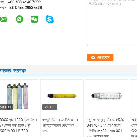
টেল:
+86 136 4143 7092
ফ্যাক্স:
86-0755-29837536
ন্যান্য পণ্যসমূহ
8000 পৃষ্ঠা 1600 গ্রাম রিকো
ম্যাজেন্টা রিকোহ এমপিসি টোনার
নতুন সামঞ্জস্যপূর্ণ টোনার কার্ট্রিজ
আইএস
ঙিন টোনার জন্য রিকো প্রো
প্রস্তুতকারকের দেশ/অঞ্চল -
841767 841714 রিকো
টোনা
ি900 সি 901 সি 720
জাপান
অফিসিও mp301 mp 301
C9
spf প্রিন্টারের জন্য
কপির