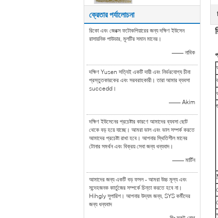
ক্রেতার পর্যালোচনা
রিকো এবং জেরক্স ফটোকপিয়ারের জন্য দক্ষিণ ইউসেন
রাসায়নিক পাউডার, মূলটির সমান মানের।
—— নাবিক
প
দক্ষিণ Yusen সত্যিই একটি দায়ী এবং নির্ভরযোগ্য চীনা
প্রস্তুতকারকের এবং সরবরাহকারী। তারা আমার ব্যবসা
succedd।
ও
—— Akim
দক্ষিণ ইউসেনের প্রচেষ্টার কারণে আমাদের ব্যবসা ছোট
থেকে বড় হয়ে যাচ্ছে। আমরা ভাল এবং ভাল সম্পর্ক করতে
আমাদের প্রচেষ্টা রাখা হবে। আপনার স্থিতিশীল মানের
টোনার সমর্থন এবং বিক্রয় সেবা জন্য ধন্যবাদ।
—— মার্টিন
আমাদের জন্য একটি বড় ফসল - আমরা উচ্চ মূল্য এবং
সন্দেহজনক কার্তুজের সম্পর্কে চিন্তা করতে হবে না।
Hihgly সুপারিশ। আপনার উদ্যম জন্য, SYS কর্মীদের
জন্য ধন্যবাদ
—— মিঃ স্কট রোথ