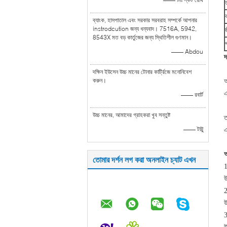
ব্যাংক, হাসপাতাল এবং সরকার সরবরাহ সম্পর্কে আপনার
instrodcution জন্য ধন্যবাদ। 7516A, 5942,
8543X মত বড় কার্তুজের জন্য স্থিতিশীল গুণমান।
—— Abdou
দ
দক্ষিন ইউসেন উচ্চ মানের টোনার কার্ট্রিজে মনোনিবেশ
করুন।
আ
এ
—— রবার্ট
উচ্চ মানের, আমাদের গ্রাহকরা খুব সন্তুষ্ট
ত
—— টাট্টু
এ
আ
তোমার দর্শন লগ করা অনলাইন চ্যাট এখন
1
উ
2
উ
3