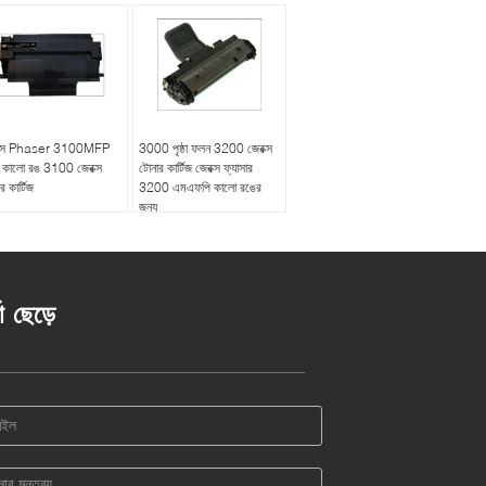
ক্স Phaser 3100MFP
3000 পৃষ্ঠা ফলন 3200 জেরক্স
য কালো রঙ 3100 জেরক্স
টোনার কার্টিজ জেরক্স ফ্যাসার
র কার্টিজ
3200 এমএফপি কালো রঙের
জন্য
তা ছেড়ে