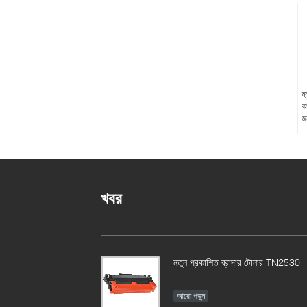
ম
ক
জন
খবর
নতুন প্রকাশিত ব্রাদার টোনার TN2530
আরো পড়ুন