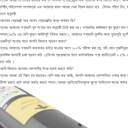
ত্তরঃ আমরা যে টোনার ব্যবহার করি তা বিভিন্ন পণ্যের ব্র্যান্ড এবং মডেলের উপর ভিত্তি করে। আমা
ৈশিষ্ট্য,পরিবেশগত তাপমাত্রা এবং অন্যান্য কারণ আমরা সেরা স্কিম করতে হবে . টোনার শক্তি চীন, জ
ডেল অনুযায়ী.
আপনার প্রোডাক্ট আর আসল প্রোডাক্টের মধ্যে পার্থক্য কি?
ত্তরঃ আমাদের পণ্যগুলি মূল পণ্যের মান অনুযায়ী তৈরি করা হয়। পণ্যগুলির কর্মক্ষমতা মূল মুদ্রণ মান অনু
লাফল,৯৫% এর বেশি মুদ্রণ আউটপুট নিশ্চিত করতে।, আমাদের পণ্যগুলি মূলটির সাথে পুরোপুরি তুলন
ত্রুটিপূর্ণ পণ্যের সাথে আপনি কিভাবে আচরণ করেন?
ত্তরঃ আমাদের পণ্যগুলি কারখানার বাইরে যাওয়ার আগে ১০০% পরীক্ষা করা হয়, যদি কোন ত্রুটিযুক
্রাসঙ্গিক মালবাহী চার্জ প্রদান করি ।(বিশেষ প্রয়োজনের সাথে কাস্টমাইজড পণ্য ব্যতীত)যদি ০.৫% 
িতে পারি ।
আমি কিভাবে আপনার কোম্পানীর উপর ভরসা করতে পারি?
ত্তরঃ আমরা এই শিল্পে 10 বছরেরও বেশি সময় ধরে আছি, আপনি আমাদের কোম্পানিতে দেখার জন্য 
রীক্ষা করতে ছোট বাল্ক অর্ডার করতে পারেন।আমরা প্রতিযোগিতামূলক মূল্যে সর্বোত্তম মানের অফার 