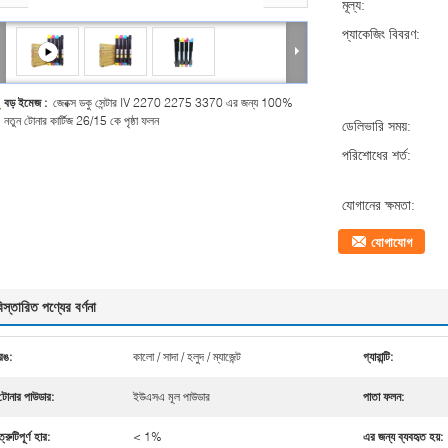
মূল্য:
প্যাকেজিং বিবরণ:
বড় ইমেজ :
জেরক্স ডকু সেন্টার IV 2270 2275 3370 এর জন্য 100%
নতুন টোনার কার্টিজ 26/15 কে পৃষ্ঠা ফলন
ডেলিভারি সময়:
পরিশোধের শর্ত:
যোগানের ক্ষমতা:
যোগাযোগ
িস্তারিত পণ্যের বর্ণনা
রঙ:
কালো / সাদা / হলুদ / ম্যাজেন্ট
গ্যারান্টি:
টোনার পাউডার:
ইউএসএ মূল পাউডার
পাতা ফলন:
ত্রুটিপূর্ণ হার:
< 1%
এর জন্য ব্যবহৃত হয়: