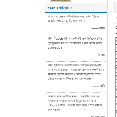
ক্রেতার পর্যালোচনা
রিকো এবং জেরক্স ফটোকপিয়ারের জন্য দক্ষিণ ইউসেন
রাসায়নিক পাউডার, মূলটির সমান মানের।
—— নাবিক
প
দক্ষিণ Yusen সত্যিই একটি দায়ী এবং নির্ভরযোগ্য চীনা
প্রস্তুতকারকের এবং সরবরাহকারী। তারা আমার ব্যবসা
succedd।
—— Akim
স
দক্ষিণ ইউসেনের প্রচেষ্টার কারণে আমাদের ব্যবসা ছোট
থেকে বড় হয়ে যাচ্ছে। আমরা ভাল এবং ভাল সম্পর্ক করতে
আমাদের প্রচেষ্টা রাখা হবে। আপনার স্থিতিশীল মানের
টোনার সমর্থন এবং বিক্রয় সেবা জন্য ধন্যবাদ।
ব
—— মার্টিন
আমাদের জন্য একটি বড় ফসল - আমরা উচ্চ মূল্য এবং
সন্দেহজনক কার্তুজের সম্পর্কে চিন্তা করতে হবে না।
Hihgly সুপারিশ। আপনার উদ্যম জন্য, SYS কর্মীদের
জন্য ধন্যবাদ
—— মিঃ স্কট রোথ