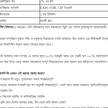
ত্রুটিযুক্ত হার
১% এর কম
বাণিজ্যিক শর্তাবলী
EXW, FOB, CIF ইত্যাদি
জীবনচক্র
৩ বার রিফিলিং
প্যাকিং
বাদামী বাক্স
ক্ষিণ ইউসেন
১৫ বছরেরও বেশি অভিজ্ঞতার সাথে উচ্চমানের প্রিন্ট এবং অফিস কন্সটমবুলস সরবরাহকারী
মরা সম্পূর্ণরূপে বুঝতে পারি যে শুধুমাত্র উচ্চমানের পণ্যই আমাদের বেঁচে থাকতে এবং দীর্ঘমেয়াদী উ
বং স্থিতিশীল বিকাশ করতে সাহায্য করতে পারে।
াই আমাদের সকল পণ্যের ২৪ মাসের জন্য ১০০% গ্যারান্টি আছে এবং ত্রুটি হলে ১০০% প্রতিস্থা
বং সারা বিশ্ব থেকে সমস্ত গ্রাহকদের সম্পূর্ণ বিক্রয়োত্তর সেবা প্রদান করে ব্যক্তিগত পরামর্শদাতা হ
পনি কি এখনও এই ধরনের প্রশ্ন করেন?
পণ্যগুলো কি নতুন, পুনর্ব্যবহৃত অথবা সামঞ্জস্যপূর্ণ?
ত্তরঃ আমাদের পণ্যগুলি মূল মান অনুযায়ী সামঞ্জস্যপূর্ণ। একই সাথে আমরা আমাদের প্রতিযোগিতামূলক
প্যাকিং কি?
ঃ নিরপেক্ষ প্যাকিং বা কাস্টমাইজড প্যাকিং
তুমি কোন টোনার ব্যবহার করছ, চীন থেকে নাকি জাপান থেকে?