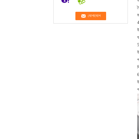
উ
ব
ম
4
উ
ফ
5
উ
প
দ
6
উ
প