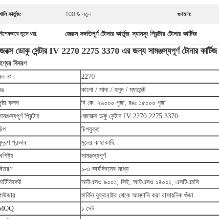
খালি কার্তুজ:
100% নতুন
গুণমান:
জেরক্স সঙ্গতিপূর্ণ টোনার কার্তুজ
স্যামসুং প্রিন্টার টোনার কার্টিজ
বিশেষভাবে তুলে ধরা:
,
জেরক্স ডোকু সেন্টার IV 2270 2275 3370 এর জন্য সামঞ্জস্যপূর্ণ টোনার কার্টিজ
ণ্যের বিবরণ
মল নং।
2270
রঙ
কালো / সাদা / হলুদ / ম্যাজেন্ট
পৃষ্ঠা ফলন
বি কে: ২৬০০০ পৃষ্ঠা, রঙঃ ১৫০০০ পৃষ্ঠা
ামঞ্জস্যপূর্ণ প্রিন্টার
জেরোক্স ডকু সেন্টার IV 2270 2275 3370
চিপ
চিপযুক্ত
মুদ্রণ প্রভাব
মূলের কাছাকাছি
ৈশিষ্ট্য
সামঞ্জস্যপূর্ণ
বিতরণ
১-৩ কার্যদিবসের মধ্যে
সার্টিফিকেট
আইএসও ৯০০১, সিই, আইএসও ১৪০০১, এসটিএমসি
পাউডার
মার্কিন যুক্তরাষ্ট্র থেকে আমদানি করা রাসায়নিক গুঁড়া
MOQ
১ সেট