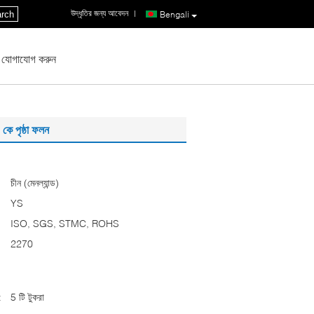
উদ্ধৃতির জন্য আবেদন
|
rch
Bengali
 যোগাযোগ করুন
ে পৃষ্ঠা ফলন
চীন (মেনল্যান্ড)
YS
ISO, SGS, STMC, ROHS
2270
:
5 টি টুকরা