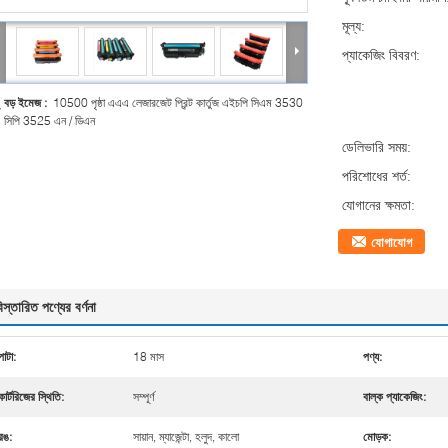
মূল্য:
প্যাকেজিং বিবরণ:
বড় ইমেজ :
10500 পৃষ্ঠা এএএ লেজারজেট প্রিন্ট কার্তুজ এইচপি সিএম 3530
সিপি 3525 এন / ডিএন
ডেলিভারি সময়:
পরিশোধের শর্ত:
যোগানের ক্ষমতা:
যোগাযোগ
িস্তারিত পণ্যের বর্ণনা
পাটা:
18 মাস
পণ্য:
কার্টরিজের স্থিতি:
সম্পূর্ণ
বাল্ক প্যাকেজিং:
রঙ:
সায়ান, ম্যাজেন্টা, হলুদ, কালো
মোড়ক: