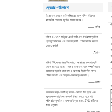
ক্রেতার পর্যালোচনা
রিকো এবং জেরক্স ফটোকপিয়ারের জন্য দক্ষিণ ইউসেন
রাসায়নিক পাউডার, মূলটির সমান মানের।
—— নাবিক
দক্ষিণ Yusen সত্যিই একটি দায়ী এবং নির্ভরযোগ্য চীনা
প
প্রস্তুতকারকের এবং সরবরাহকারী। তারা আমার ব্যবসা
1
succedd।
2
—— Akim
3
4
দক্ষিণ ইউসেনের প্রচেষ্টার কারণে আমাদের ব্যবসা ছোট
থেকে বড় হয়ে যাচ্ছে। আমরা ভাল এবং ভাল সম্পর্ক করতে
5
আমাদের প্রচেষ্টা রাখা হবে। আপনার স্থিতিশীল মানের
6
টোনার সমর্থন এবং বিক্রয় সেবা জন্য ধন্যবাদ।
—— মার্টিন
প
আমাদের জন্য একটি বড় ফসল - আমরা উচ্চ মূল্য এবং
সন্দেহজনক কার্তুজের সম্পর্কে চিন্তা করতে হবে না।
প
Hihgly সুপারিশ। আপনার উদ্যম জন্য, SYS কর্মীদের
জন্য ধন্যবাদ
—— মিঃ স্কট রোথ