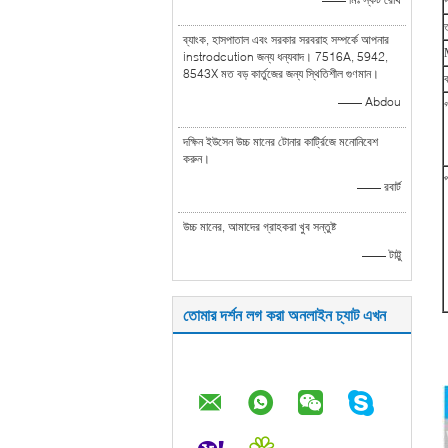
প
ত
ব্যাংক, হাসপাতাল এবং সরকার সরবরাহ সম্পর্কে আপনার
instrodcution জন্য ধন্যবাদ। 7516A, 5942,
8543X মত বড় কার্তুজের জন্য স্থিতিশীল গুণমান।
ক
—— Abdou
গ
দক্ষিন ইউসেন উচ্চ মানের টোনার কার্ট্রিজে মনোনিবেশ
করুন।
—— রবার্ট
উচ্চ মানের, আমাদের গ্রাহকরা খুব সন্তুষ্ট
—— টাট্টু
তোমার দর্শন লগ করা অনলাইন চ্যাট এখন