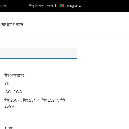
উদ্ধৃতির জন্য আবেদন
|
rch
Bengali
 যোগাযোগ করুন
চীন (মেনল্যান্ড)
YS
ISO, SGS
সিই 250 এ, সিই 251 এ, সিই 252 এ, সিই
253 এ
:
1 সেট