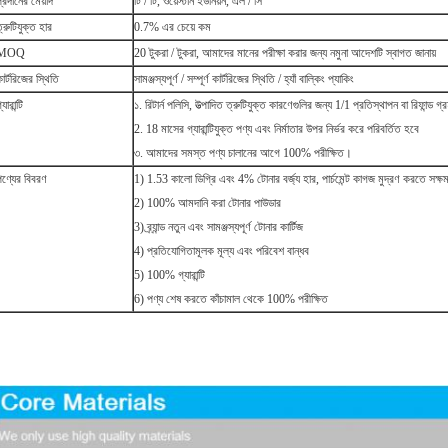
্রদানের মেয়াদ
টি / টি, ওয়েস্টার্ন ইউনিয়ন, এল / সি
্রুটিযুক্ত হার
0.7% এর চেয়ে কম
MOQ
20 টুকরা / টুকরা, আমাদের মানের পরীক্ষা করার জন্য নমুনা আদেশটি স্বাগত জানায়
ার্টরিজের স্থিতি
সামঞ্জস্যপূর্ণ / সম্পূর্ণ কার্টরিজের স্থিতি / হ্যাঁ বাল্কিং প্যাকিং
্যারান্টি
১. রিটার্ন পলিসি, উত্পাদিত ত্রুটিযুক্ত কারণেগুলির জন্য 1/1 প্রতিস্থাপন বা রিফান্ড গ
2. 18 মাসের গ্যারান্টিযুক্ত পণ্য এবং নির্মাতার উপর নির্ভর করে পরিবর্তিত হবে
৩. আমাদের সমস্ত পণ্য চালানের আগে 100% পরীক্ষিত।
পণ্যের বিবরণ
1) 1.53 কালো ডিগ্রি এবং 4% টোনার বর্জ্য হার, পার্চমেন্ট কাগজ মুদ্রণ করতে সক্ষ
2) 100% আমদানি করা টোনার পাউডার
3) ব্র্যান্ড নতুন এবং সামঞ্জস্যপূর্ণ টোনার কার্টিজ
4) প্রতিযোগিতামূলক মূল্য এবং পরিবেশ বান্ধব
5) 100% গ্যারান্টি
6) পণ্য শেষ করতে কাঁচামাল থেকে 100% পরীক্ষিত