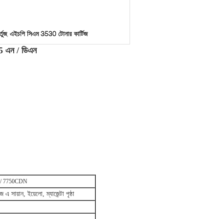
তুজ
এইচপি সিএম 3530 টোনার কার্টিজ
,
25 এন / ডিএন
DN / 7750CDN
সায়ান, ইয়েলো, ম্যাজেন্টা পৃষ্ঠা