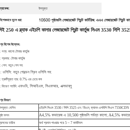
প্যাকেজ:
উপযুক্ত
10500 পৃষ্ঠাগুলি লেজারজেট প্রিন্ট কার্টরিজ
এএএ লেজারজেট প্রিন্ট কার্
বিশেষভাবে তুলে ধরা:
,
সিই 250 এ ব্ল্যাক এইচপি কালার লেজারজেট প্রিন্ট কার্তুজ সিএম 3530 সিপি 35
ণ্য বিশেষ উল্লেখ:
: পণ্য: কালো টোনার কার্তুজ
: প্রকার: টোনার কার্তুজ
: শেল: নতুন শেল সহ
: ওপিসি: নতুন গোল্ডেন গ্রিন ওপিসি সহ
: ত্রুটিযুক্ত হার: 0.7% এর চেয়ে কম
এফওবি, সিআইএফ, সিএফআর, এক্সডাব্লু
: বিতরণ শর্তাদি:
ণ্য বিবরণ
উপযুক্ত মেশিন
এইচপি সিএম 3530 / সিপি 3525 এন / ডিএন; ক্যানন এলবিপি সিএল 7550C
A4,5% কভারেজ এ 10,500 পৃষ্ঠাগুলি পর্যন্ত কালো
A4,5% কভারেজ এ 
ৃষ্ঠা ফলন
;
প্রসবের তারিখ
অর্থ প্রদান পাওয়ার পরে 5 ~ 7 কার্যদিবস