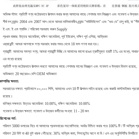
অভিজ্ঞ স্টাফ: প্রতিটি পণ্য কঠোরভাবে উত্পাদন করার জন্য আমাদের কাছে পেশাদার মান নিয়ন্ত্রণ এবং গবেষণা ও উন্নয়ন
শীর্ষ দশ ব্র্যান্ড: 2004 এবং 2007 সাল থেকে আমরা মালিকানাধীন-ব্র্যান্ড "সাউথিউসেন" এবং "গুড ডে" চালু করি, যা "শীর্ষ
ই এম: ই এম প্যাকিং / পরিষেবা সরবরাহ করুন Supply
প্রধান বাজার: উত্তর আমেরিকা, দক্ষিণ আমেরিকা, পূর্ব ইউরোপ, দক্ষিণ পূর্ব এশিয়া, আফ্রিকা
ওয়্যারেন্টি: আমরা আপনাকে পণ্য সরবরাহ করার সময় থেকে 18 মাস গণনা করা হয়।
গ্যারান্টি: আমাদের সমস্ত পণ্য, আমরা গ্যারান্টি দিচ্ছি যে আমাদের কালো রঙের ত্রুটিযুক্ত হারটি 1% এর মধ্যে, স
এর মধ্যে রয়েছে
প্রতিটি পণ্য কঠোরভাবে উত্পাদন করতে আমাদের কাছে পেশাদার মানের নিয়ন্ত্রণ এবং গবেষণা ও উন্নয়ন বিভাগ রয়েছে,
অভিজ্ঞতা: 20 বছরেরও বেশি OEM অভিজ্ঞতা
োম্পানির ক্ষমতা:
সরবরাহের দক্ষতা: প্রতিমাসে ৮০,০০০ পিসি, আমাদের এখন 10 টি উত্পাদন লাইন রয়েছে এবং জরুরি কাস্টমাইজড প্রয়োজনী
রয়েছে।
বাণিজ্য সক্ষমতা: উত্তর আমেরিকা: 10.00%, দক্ষিণ আমেরিকা: 10.00%
গবেষণা ও উন্নয়ন ক্ষমতা: গবেষণা ও উন্নয়ন কর্মীদের সংখ্যা: 11 - 20 জন
রিশোধের শর্ত:
পরিমাণ 5000 ডলারের নিচে বা আমাদের প্রথমবারের সহযোগিতার: অর্ডার নিশ্চিত করার পরে 100% টি / টি অগ্রিম প্
পরিমাণ 20 ফিট বা 40 ফুট ধারক পৌঁছেছে: 30% অগ্রিম জমা, শিপমেন্টের আগে বা বি / এল এর অনুলিপিটির বিপরীত