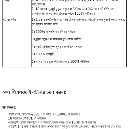
গ্রহণযোগ্য
2. 18 মাসের গ্যারান্টিযুক্ত পণ্য এবং নির্মাতার উপর নির্ভর করে পরিবর্তিত হবে
৩. আমাদের সমস্ত পণ্য চালানের আগে 100% পরীক্ষিত।
পণ্যের বর্ণনা
1) 1.53 কালো ডিগ্রি এবং 4% টোনার বর্জ্য হার, পার্চমেন্ট কাগজ মুদ্রণ করতে সক্ষম,
মূল হিসাবে সম্পাদন করে
2) 100% আমদানি করা টোনার পাউডার
3) ব্র্যান্ড নতুন এবং সামঞ্জস্যপূর্ণ টোনার কার্টিজ
4) প্রতিযোগিতামূলক মূল্য এবং পরিবেশ বান্ধব
5) 100% গ্যারান্টি
6) পণ্য শেষ করতে কাঁচামাল থেকে 100% পরীক্ষিত
কেন সিএমওয়াই-টোনার চয়ন করুন:
মান নিয়ন্ত্রণ:
এসটিএমসি, আইএসও9001 এবং আইএসও 14001 শংসাপত্র।
18 বছরেরও বেশি OEM পরিষেবা,
ওয়্যারেন্টি: আমরা আপনাকে পণ্য সরবরাহ করার সময় থেকে 18 মাস গণনা করা হয়।
গ্যারান্টি: 1: 1 যদি আমাদের উত্পাদন প্রক্রিয়া বা অনুপযুক্ত প্যাকিংয়ের কারণে মানের সমস্যা হয় তবে ফিরে