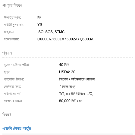
পণ্যের বিবরণ
উৎপত্তি স্থল:
চীন
পরিচিতিমুলক নাম:
YS
সাক্ষ্যদান:
ISO, SGS, STMC
মডেল নম্বার:
Q6000A / 6001A / 6002A / Q6003A
প্রদান
ন্যূনতম চাহিদার পরিমাণ:
40 পিসি
মূল্য:
USD4~20
প্যাকেজিং বিবরণ:
নিরপেক্ষ / কাস্টমজাইড প্যাকেজ
ডেলিভারি সময়:
7 দিনের মধ্যে
পরিশোধের শর্ত:
T/T, ওয়েস্টার্ন ইউনিয়ন, L/C,
যোগানের ক্ষমতা:
80,000 পিসি / মাস
বিবরণ
এইচপি টোনার কার্তুজ