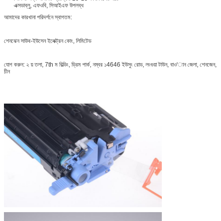
এক্সডাব্লু, এফওবি, সিআইএফ উপলব্ধ
আমাদের কারখানা পরিদর্শনে স্বাগতম:
শেনঝেন সাউথ-ইউসেন ইলেক্ট্রন কোং, লিমিটেড
যোগ করুন: ২ য় তলা, 7th ম বিল্ডিং, ড্রিম পার্ক, নম্বর ১4646 ইউসুং রোড, লংগুয়া টাউন, বাও'ান জেলা, শেনজেন,
চীন