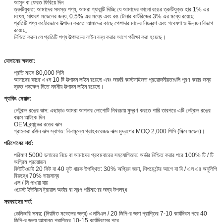
আসুন বা ফেরত ফিরিয়ে দিন
ত্রুটিযুক্ত: আমাদের সমস্ত পণ্য, আমরা গ্যারান্টি দিচ্ছি যে আমাদের কালো রঙের ত্রুটিযুক্ত হার 1% এর
মধ্যে, সাধারণ মডেলের জন্য, 0.5% এর মধ্যে এবং রঙ টোনার কার্টরিজের 3% এর মধ্যে রয়েছে
প্রতিটি পণ্য কঠোরভাবে উত্পাদন করতে আমাদের কাছে পেশাদার মানের নিয়ন্ত্রণ এবং গবেষণা ও উন্নয়ন বিভাগ
রয়েছে,
নিশ্চিত করুন যে প্রতিটি পণ্য উত্পাদনের লাইন বন্ধ করার আগে পরীক্ষা করা হয়েছে।
যোগানের ক্ষমতা:
প্রতি মাসে 80,000 পিসি
আমাদের কাছে এখন 10 টি উত্পাদন লাইন রয়েছে এবং জরুরি কাস্টমাইজড প্রয়োজনীয়তাগুলি পূরণ করার জন্য
দ্রুত পদক্ষেপ নিতে নমনীয় উত্পাদন লাইন রয়েছে।
প্যাকিং মেয়াদ:
নেটুরাল রঙের বাক্স: এছাড়াও আমরা আপনার লোগোটি নিখরচায় মুদ্রণ করতে পারি তারপরে এটি নেট্রাল রঙের
বাক্সে আটকে দিন
OEM ব্র্যান্ডের রঙের বাক্স
গ্রাহকরা রঙিন বাক্স স্বাগত: বিনামূল্যে গ্রাহকরেজড বাক্স মুদ্রণের MOQ 2,000 পিসি (মিক্স মডেল)।
পরিশোধের শর্ত:
পরিমাণ 5000 ডলারের নিচে বা আমাদের প্রথমবারের সহযোগিতার: অর্ডার নিশ্চিত করার পরে 100% টি / টি
অগ্রিম প্রয়োজন
কিউটিওয়াই 20 ফিট বা 40 ফুট ধারক উপস্থিত: 30% অগ্রিম জমা, শিপমেন্টের আগে বা বি / এল এর অনুলিপি
বিরুদ্ধে 70% ভারসাম্য
এল / সি পাওয়া যায়
ওয়েস্ট ইউনিয়ন ট্রায়াল অর্ডার বা স্বল্প পরিমাণের জন্য উপলব্ধ
সরবরাহের শর্ত:
ডেলিভারি সময়: (নিয়মিত মডেলের জন্য) এলসিএল / 20 জিপি-র জমা প্রাপ্তির 7-10 কার্যদিবস পরে 40
জিপি-র জন্য আমানত প্রাপ্তির 10-15 কার্যদিবসের পরে