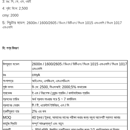
3: রঙ: সি, কে, এম, ওয়াই
4: পৃষ্ঠা: বিকে: 2,500
cmy: 2000
5: প্রিন্টার মডেল:
2600n / 1600/2605 / ডিএন / ডিটিএন / সিএম 1015 এমএফপি / সিএম 1017
এমএফপি
বি: পণ্য বিবরণ
উপযুক্ত মডেল
2600n / 1600/2605 / ডিএন / ডিটিএন / সিএম 1015 এমএফপি / সিএম 1017
এমএফপি
রঙ
cmyk
শংসাপত্র
আইএসও, এসজিএস, এমএসডিএস
পৃষ্ঠা ফলন
বি কে: 2500, সিএমআই: 2000;5% কভারেজ
প্যাকেজ
ই এম / নিরপেক্ষ / ব্র্যান্ড প্যাকিং / কাস্টমাইজড প্যাকিং
প্রসবের তারিখ
অর্থ প্রদান পাওয়ার পরে 5 ~ 7 কার্যদিবস
প্রদানের মেয়াদ
টি / টি, ওয়েস্টার্ন ইউনিয়ন, এল / সি
ত্রুটিযুক্ত হার
2% এর কম
MOQ
40 টুকরা / টুকরা, আমাদের মানের পরীক্ষা করার জন্য নমুনা আদেশটি স্বাগত জানায়
কার্তুজ স্থিতি
সম্পূর্ণ সামঞ্জস্যপূর্ণ এবং নতুন
গ্যারান্টি
১. রিটার্ন পলিসি, উত্পাদিত ত্রুটিযুক্ত কারণেগুলির জন্য 1/1 প্রতিস্থাপন বা রিফান্ড