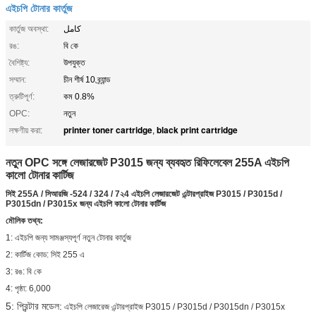
এইচপি টোনার কার্তুজ
কার্তুজ অবস্থা:
کامل
রঙ:
বি কে
বৈশিষ্ট্য:
উপযুক্ত
সম্মান:
চীন শীর্ষ 10 ব্র্যান্ড
ত্রুটিপূর্ণ:
কম 0.8%
OPC:
নতুন
printer toner cartridge
black print cartridge
লক্ষণীয় করা:
,
নতুন OPC সঙ্গে লেজারজেট P3015 জন্য ব্যবহৃত রিফিলেবেল 255A এইচপি
কালো টোনার কার্টিজ
সিই 255A / সিআরজি -524 / 324 / 7২4 এইচপি লেজারজেট এন্টারপ্রাইজ P3015 / P3015d /
P3015dn / P3015x জন্য এইচপি কালো টোনার কার্টিজ
মৌলিক তথ্য:
1: এইচপি জন্য সামঞ্জস্যপূর্ণ নতুন টোনার কার্তুজ
2: কার্টিজ কোড: সিই 255 এ
3: রঙ: বি কে
4: পৃষ্ঠা: 6,000
5: প্রিন্টার মডেল:
এইচপি লেজারেজ এন্টারপ্রাইজ P3015 / P3015d / P3015dn / P3015x