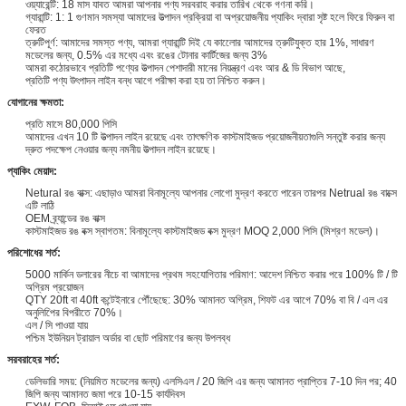
ওয়্যারেন্টি: 18 মাস যাবত আমরা আপনার পণ্য সরবরাহ করার তারিখ থেকে গণনা করি।
গ্যারান্টি: 1: 1 গুণমান সমস্যা আমাদের উত্পাদন প্রক্রিয়া বা অপ্রয়োজনীয় প্যাকিং দ্বারা সৃষ্ট হলে ফিরে ফিরুন বা
ফেরত
ত্রুটিপূর্ণ: আমাদের সমস্ত পণ্য, আমরা গ্যারান্টি দিই যে কালোের আমাদের ত্রুটিযুক্ত হার 1%, সাধারণ
মডেলের জন্য, 0.5% এর মধ্যে এবং রঙের টোনার কার্টিজের জন্য 3%
আমরা কঠোরভাবে প্রতিটি পণ্যের উত্পাদন পেশাদারী মানের নিয়ন্ত্রণ এবং আর & ডি বিভাগ আছে,
প্রতিটি পণ্য উৎপাদন লাইন বন্ধ আগে পরীক্ষা করা হয় তা নিশ্চিত করুন।
যোগানের ক্ষমতা:
প্রতি মাসে 80,000 পিসি
আমাদের এখন 10 টি উত্পাদন লাইন রয়েছে এবং তাৎক্ষণিক কাস্টমাইজড প্রয়োজনীয়তাগুলি সন্তুষ্ট করার জন্য
দ্রুত পদক্ষেপ নেওয়ার জন্য নমনীয় উত্পাদন লাইন রয়েছে।
প্যাকিং মেয়াদ:
Netural রঙ বাক্স: এছাড়াও আমরা বিনামূল্যে আপনার লোগো মুদ্রণ করতে পারেন তারপর Netrual রঙ বাক্সে
এটি লাঠি
OEM ব্র্যান্ডের রঙ বাক্স
কাস্টমাইজড রঙ বক্স স্বাগতম: বিনামূল্যে কাস্টমাইজড বক্স মুদ্রণ MOQ 2,000 পিসি (মিশ্রণ মডেল)।
পরিশোধের শর্ত:
5000 মার্কিন ডলারের নীচে বা আমাদের প্রথম সহযোগিতার পরিমাণ: আদেশ নিশ্চিত করার পরে 100% টি / টি
অগ্রিম প্রয়োজন
QTY 20ft বা 40ft কন্টেইনারে পৌঁছেছে: 30% আমানত অগ্রিম, শিফট এর আগে 70% বা বি / এল এর
অনুলিপিের বিপরীতে 70%।
এল / সি পাওয়া যায়
পশ্চিম ইউনিয়ন ট্রায়াল অর্ডার বা ছোট পরিমাণের জন্য উপলব্ধ
সরবরাহের শর্ত:
ডেলিভারি সময়: (নিয়মিত মডেলের জন্য) এলসিএল / 20 জিপি এর জন্য আমানত প্রাপ্তির 7-10 দিন পর; 40
জিপি জন্য আমানত জমা পরে 10-15 কার্যদিবস