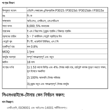
পণ্যের বিবরণ
উপযুক্ত মডেল
এইচপি লেজারেজ এন্টারপ্রাইজ P3015 / P3015d / P3015dn / P3015x
রঙ
বি কে
সাক্ষ্যদান
আইএসও, এসজিএস, এমএসডিএস
পাতা ফলন
6,000; 5% কভারেজ
প্যাকেজ
ই এম / নিরপেক্ষ / ব্র্যান্ড প্যাকিং / নিজস্ব প্যাকিং
প্রসবের তারিখ
5 ~ 7 কার্যদিবস পেমেন্ট প্রাপ্তির দিন
পেমেন্ট শব্দ
টি / টি, ওয়েস্টার্ন ইউনিয়ন, এল / সি
ত্রুটিপূর্ণ হার
কম 0.8%
MOQ:
1 টুকরা
কার্তুজ অবস্থা
সম্পূর্ণ সামঞ্জস্যপূর্ণ এবং নতুন
জামিন
18 মাস
পণ্যের বর্ণনা
1) 1.53 কালো ডিগ্রি এবং 4% টোনার বর্জ্য হার, চার্চমেন্ট কাগজ মুদ্রণ করতে সক্ষম,
মূল হিসাবে সঞ্চালিত
2) 100% আমদানি টোনার পাউডার
3) ব্র্যান্ড নতুন এবং সামঞ্জস্যপূর্ণ টোনার কার্তুজ
সিএমওয়াইকে-টোনার কেন নির্বাচন করুন:
মান নিয়ন্ত্রণ:
এসটিএমসি, ISO9001 এবং আইএসও 14001 সার্টিফিকেশন।