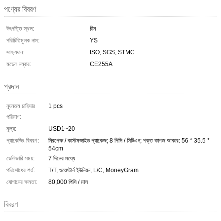
পণ্যের বিবরণ
উৎপত্তি স্থল:
চীন
পরিচিতিমুলক নাম:
YS
সাক্ষ্যদান:
ISO, SGS, STMC
মডেল নম্বার:
CE255A
প্রদান
ন্যূনতম চাহিদার
1 pcs
পরিমাণ:
মূল্য:
USD1~20
প্যাকেজিং বিবরণ:
নিরপেক্ষ / কাস্টমজাইড প্যাকেজ; 8 পিসি / সিটিএন; শক্ত কাগজ আকার: 56 * 35.5 *
54cm
ডেলিভারি সময়:
7 দিনের মধ্যে
পরিশোধের শর্ত:
T/T, ওয়েস্টার্ন ইউনিয়ন, L/C, MoneyGram
যোগানের ক্ষমতা:
80,000 পিসি / মাস
বিবরণ