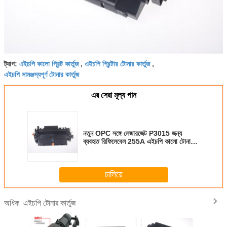
এইচপি কালো প্রিন্ট কার্তুজ
এইচপি প্রিন্টার টোনার কার্তুজ
ট্যাগ:
,
,
এইচপি সামঞ্জস্যপূর্ণ টোনার কার্তুজ
এর সেরা মূল্য পান
নতুন OPC সঙ্গে লেজারজেট P3015 জন্য
ব্যবহৃত রিফিলেবেল 255A এইচপি কালো টোনার
কার্টিজ
চালিয়ে
এইচপি টোনার কার্তুজ
অধিক