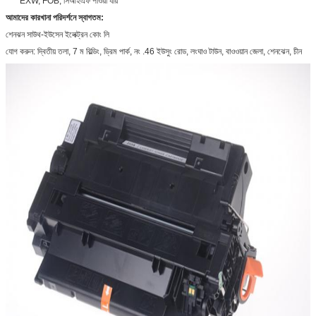
EXW, FOB, সিআইএফ পাওয়া যায়
আমাদের কারখানা পরিদর্শনে স্বাগতম:
শেনঝন সাউথ-ইউসেন ইলেক্ট্রন কোং লি
যোগ করুন: দ্বিতীয় তলা, 7 ম বিল্ডিং, ড্রিম পার্ক, নং .46 ইউসুং রোড, লংঘাও টাউন, বাওওয়ান জেলা, শেনঝেন, চীন