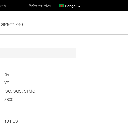
উদ্ধৃতির জন্য আবেদন
|
rch
Bengali
 যোগাযোগ করুন
চীন
YS
ISO, SGS, STMC
2300
:
10 PCS