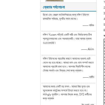
1
ক্রেতার পর্যালোচনা
2
3
রিকো এবং জেরক্স ফটোকপিয়ারের জন্য দক্ষিণ ইউসেন
রাসায়নিক পাউডার, মূলটির সমান মানের।
4
5
—— নাবিক
6
দক্ষিণ Yusen সত্যিই একটি দায়ী এবং নির্ভরযোগ্য চীনা
প
প্রস্তুতকারকের এবং সরবরাহকারী। তারা আমার ব্যবসা
succedd।
—— Akim
স
দক্ষিণ ইউসেনের প্রচেষ্টার কারণে আমাদের ব্যবসা ছোট
থেকে বড় হয়ে যাচ্ছে। আমরা ভাল এবং ভাল সম্পর্ক করতে
আমাদের প্রচেষ্টা রাখা হবে। আপনার স্থিতিশীল মানের
টোনার সমর্থন এবং বিক্রয় সেবা জন্য ধন্যবাদ।
—— মার্টিন
প
ত
আমাদের জন্য একটি বড় ফসল - আমরা উচ্চ মূল্য এবং
সন্দেহজনক কার্তুজের সম্পর্কে চিন্তা করতে হবে না।
Hihgly সুপারিশ। আপনার উদ্যম জন্য, SYS কর্মীদের
ক
জন্য ধন্যবাদ
—— মিঃ স্কট রোথ