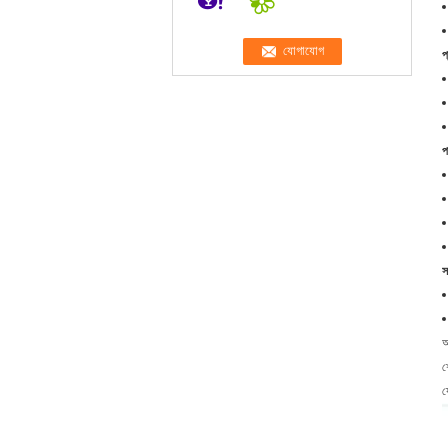
প
প
স
আ
শ
য