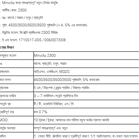
: Minolta জন্য সামঞ্জস্যপূর্ণ নতুন টোনার কার্তুজ
: কার্টিজ কোড: 2300
: রঙ: কালো / সায়ান / হলুদ / ম্যাগেন্টা
: পৃষ্ঠা: 4500/3500/3500/3500 পৃষ্ঠাগুলি (এ 4, 5% এর কভারেজ)
: প্রিন্টার মডেল: মিনোল্টা ম্যাজিওলর 2300 সিরিজ
: ই এম মডেল: 1710517-005 / 006/007/008
ণ্যের বিবরণ
উপযুক্ত মডেল
Minolta 2300
রঙ
কালো, ম্যাগেন্টা, হলুদ, সায়ান
াক্ষ্যদান
আইএসও, এসজিএস, MSDS
পাতা ফলন
4500/3500/3500/3500 পৃষ্ঠাগুলি; 5% কভারেজ
প্যাকেজ
ই এম / নিরপেক্ষ / ব্র্যান্ড প্যাকিং / নিজস্ব প্যাকিং
প্রসবের তারিখ
3 ~ 7 কার্যদিবস পেমেন্ট প্রাপ্তির দিন
েমেন্ট শব্দ
টি / টি, ওয়েস্টার্ন ইউনিয়ন, এল / সি
্রুটিপূর্ণ হার
কম 0.7%
MOQ:
10 টুকরা / টুকরা, আমাদের মান পরীক্ষা নমুনা অর্ডার স্বাগত জানাই
ার্তুজ অবস্থা
সম্পূর্ণ সামঞ্জস্যপূর্ণ এবং নতুন
জামিন
1. ফেরত নীতি, উত্পাদিত কারণে ত্রুটিপূর্ণ কারণে 1/1 প্রতিস্থাপন, বা ফেরত গ্রহণযোগ্য