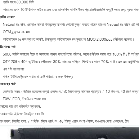
প্রতি মাসে 80,000 পিসি
আমাদের এখন 10 টি উত্পাদন লাইন রয়েছে এবং তাৎক্ষণিক কাস্টমাইজড প্রয়োজনীয়তাগুলি সন্তুষ্ট করার জন্য দ্রুত পদক্
্যাকিং মেয়াদ:
Netural রঙ বাক্স: এছাড়াও আমরা বিনামূল্যে আপনার লোগো মুদ্রণ করতে পারেন তারপর Netrual রঙ বাক্সে এটি লা
OEM ব্র্যান্ডের রঙ বাক্স
কাস্টমাইজড রঙ বাক্স স্বাগত জানাই: বিনামূল্যে কাস্টমাইজড বক্স মুদ্রণের MOQ 2,000pcs (মিশ্রিত মডেল)।
রিশোধের শর্ত:
5000 মার্কিন ডলারের নীচে বা আমাদের প্রথম সহযোগিতার পরিমাণ: আদেশ নিশ্চিত করার পরে 100% টি / টি অগ্রিম
QTY 20ft বা 40ft কন্টেইনারে পৌঁছেছে: 30% আমানত অগ্রিম, শিফট এর আগে 70% বা বি / এল এর অনুলিপি
এল / সি পাওয়া যায়
পশ্চিম ইউনিয়ন ট্রায়াল অর্ডার বা ছোট পরিমাণের জন্য উপলব্ধ
রবরাহের শর্ত:
ডেলিভারি সময়: (নিয়মিত মডেলের জন্য) এলসিএল / ২0 জিপি জন্য আমানত প্রাপ্তির 7-10 দিন পর, 40 জিপি জন্য
EXW, FOB, সিআইএফ পাওয়া যায়
মাদের কারখানা পরিদর্শনে স্বাগতম:
েনঝন সাউথ-ইউসেন ইলেক্ট্রন কোং লি
োগ করুন: দ্বিতীয় তলা, 7 ম বিল্ডিং, ড্রিম পার্ক, নং .46 ইউসুং রোড, লংঘাও টাউন, বাওওয়ান জেলা, শেনঝেন, চীন