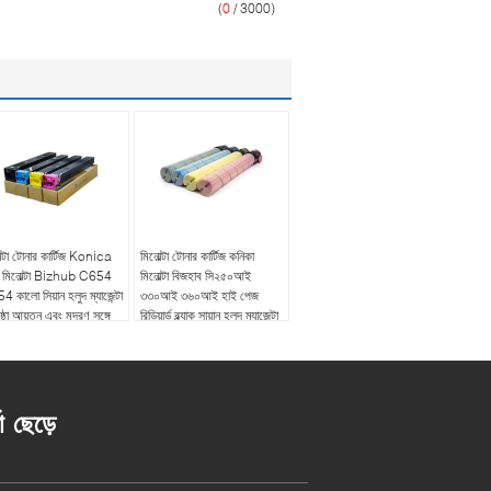
(
0
/ 3000)
ল্টা টোনার কার্টিজ Konica
মিনোল্টা টোনার কার্টিজ কনিকা
য মিনোল্টা Bizhub C654
মিনোল্টা বিজহাব সি২৫০আই
 কালো সিয়ান হলুদ ম্যাজেন্টা
৩৩০আই ৩৬০আই হাই পেজ
ৃষ্ঠা আয়তন এবং মুদ্রণ সঙ্গে
রিডিয়ার্ড ব্ল্যাক সায়ান হলুদ ম্যাজেন্টা
তা ছেড়ে