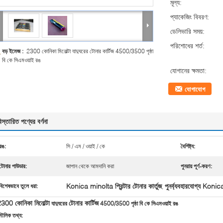
মূল্য:
প্যাকেজিং বিবরণ:
ডেলিভারি সময়:
পরিশোধের শর্ত:
বড় ইমেজ :
2300 কোনিকা মিনোল্টা যাদুঘরের টোনার কার্টিজ 4500/3500 পৃষ্ঠা
বি কে সিএমওয়াই রঙ
যোগানের ক্ষমতা:
যোগাযোগ
িস্তারিত পণ্যের বর্ণনা
রঙ:
সি / এম / ওয়াই / কে
বৈশিষ্ট্য:
টোনার পাউডার:
জাপান থেকে আমদানি করা
পুনরায় পূর্ণ-করণ:
Konica minolta প্রিন্টার টোনার কার্তুজ
পুনর্ব্যবহারযোগ্য Konic
বিশেষভাবে তুলে ধরা:
,
300 কোনিকা মিনোল্টা
টোনার কার্টিজ
যাদুঘরের
4500/3500 পৃষ্ঠা বি কে সিএমওয়াই রঙ
ৌলিক তথ্য: