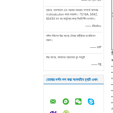
ব্যাংক, হাসপাতাল এবং সরকার সরবরাহ সম্পর্কে আপনার
instrodcution জন্য ধন্যবাদ। 7516A, 5942,
প
8543X মত বড় কার্তুজের জন্য স্থিতিশীল গুণমান।
—— Abdou
দক্ষিন ইউসেন উচ্চ মানের টোনার কার্ট্রিজে মনোনিবেশ
করুন।
—— রবার্ট
উচ্চ মানের, আমাদের গ্রাহকরা খুব সন্তুষ্ট
ম
—— টাট্টু
তোমার দর্শন লগ করা অনলাইন চ্যাট এখন
য