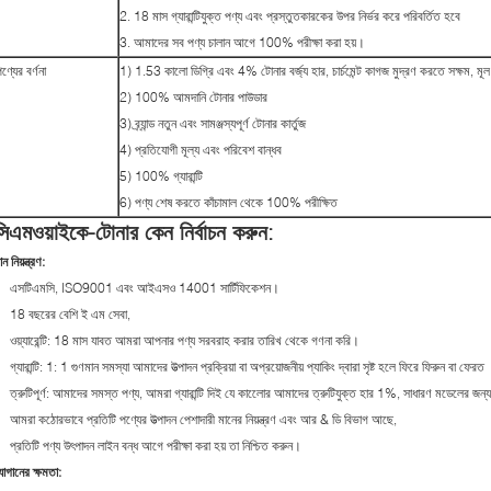
2. 18 মাস গ্যারান্টিযুক্ত পণ্য এবং প্রস্তুতকারকের উপর নির্ভর করে পরিবর্তিত হবে
3. আমাদের সব পণ্য চালান আগে 100% পরীক্ষা করা হয়।
ণ্যের বর্ণনা
1) 1.53 কালো ডিগ্রি এবং 4% টোনার বর্জ্য হার, চার্চমেন্ট কাগজ মুদ্রণ করতে সক্ষম, মূল
2) 100% আমদানি টোনার পাউডার
3) ব্র্যান্ড নতুন এবং সামঞ্জস্যপূর্ণ টোনার কার্তুজ
4) প্রতিযোগী মূল্য এবং পরিবেশ বান্ধব
5) 100% গ্যারান্টি
6) পণ্য শেষ করতে কাঁচামাল থেকে 100% পরীক্ষিত
সিএমওয়াইকে-টোনার কেন নির্বাচন করুন:
ান নিয়ন্ত্রণ:
এসটিএমসি, ISO9001 এবং আইএসও 14001 সার্টিফিকেশন।
18 বছরের বেশি ই এম সেবা,
ওয়্যারেন্টি: 18 মাস যাবত আমরা আপনার পণ্য সরবরাহ করার তারিখ থেকে গণনা করি।
গ্যারান্টি: 1: 1 গুণমান সমস্যা আমাদের উত্পাদন প্রক্রিয়া বা অপ্রয়োজনীয় প্যাকিং দ্বারা সৃষ্ট হলে ফিরে ফিরুন বা ফেরত
ত্রুটিপূর্ণ: আমাদের সমস্ত পণ্য, আমরা গ্যারান্টি দিই যে কালোের আমাদের ত্রুটিযুক্ত হার 1%, সাধারণ মডেলের 
আমরা কঠোরভাবে প্রতিটি পণ্যের উত্পাদন পেশাদারী মানের নিয়ন্ত্রণ এবং আর & ডি বিভাগ আছে,
প্রতিটি পণ্য উৎপাদন লাইন বন্ধ আগে পরীক্ষা করা হয় তা নিশ্চিত করুন।
োগানের ক্ষমতা: