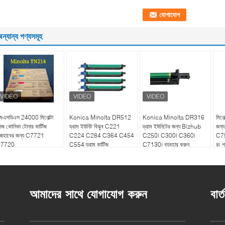
ন্যান্য পণ্যসমূহ
মএসডিএস 24000 মিনোল্টা
Konica Minolta DR512
Konica Minolta DR316
মিনো
েজ কোনিকা টোনার কার্টিজ
ড্রাম ইউনিট বিঝুব C221
ড্রাম ইউনিটের জন্য Bizhub
জন্
িজহাবের জন্য C7721
C224 C284 C364 C454
C250i C300i C360i
C754
7720
C554 ড্রাম কার্টিজ
C7130i ব্যবহার করুন
রং প
আমাদের সাথে যোগাযোগ করুন
বার্