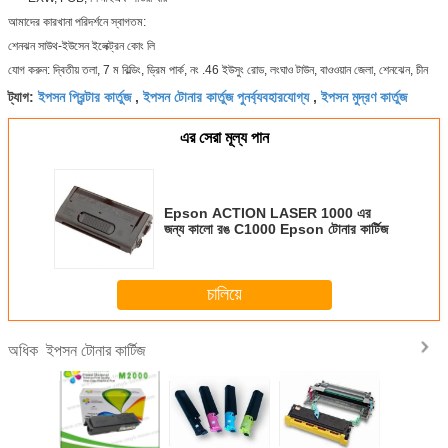
আমাদের কারখানা পরিদর্শনে স্বাগতম:
শেনঝন সাউথ-ইউসেন ইলেক্ট্রন কোং লি
যোগ করুন: দ্বিতীয় তলা, 7 ম বিল্ডিং, ড্রিম পার্ক, নং .46 ইউসুং রোড, লংঘাও টাউন, বাওওয়ান জেলা, শেনঝেন, চীন
ইপসন প্রিন্টার কার্তুজ
ইপসন টোনার কার্তুজ পুনর্ব্যবহারযোগ্য
ইপসন মুদ্রণ কার্তুজ
ট্যাগ:
,
,
এর সেরা মূল্য পান
Epson ACTION LASER 1000 এর
জন্য কালো রঙ C1000 Epson টোনার কার্টিজ
চালিয়ে
ইপসন টোনার কার্টিজ
অধিক