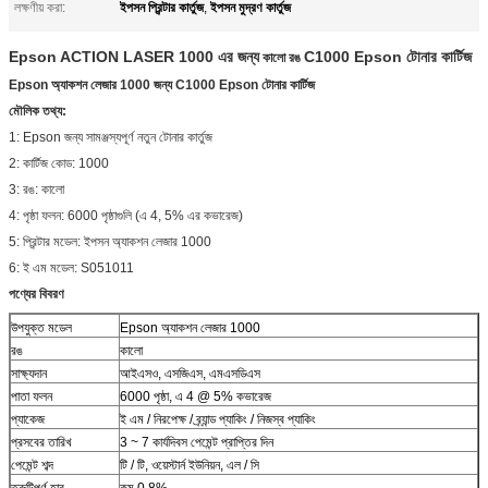
ইপসন প্রিন্টার কার্তুজ
ইপসন মুদ্রণ কার্তুজ
লক্ষণীয় করা:
,
Epson ACTION LASER 1000 এর জন্য
C1000 Epson টোনার কার্টিজ
কালো রঙ
Epson অ্যাকশন লেজার 1000 জন্য C1000 Epson টোনার কার্টিজ
মৌলিক তথ্য:
1: Epson জন্য সামঞ্জস্যপূর্ণ নতুন টোনার কার্তুজ
2: কার্টিজ কোড: 1000
3: রঙ: কালো
4: পৃষ্ঠা ফলন: 6000 পৃষ্ঠাগুলি (এ 4, 5% এর কভারেজ)
5: প্রিন্টার মডেল: ইপসন অ্যাকশন লেজার 1000
6: ই এম মডেল: S051011
পণ্যের বিবরণ
উপযুক্ত মডেল
Epson অ্যাকশন লেজার 1000
রঙ
কালো
সাক্ষ্যদান
আইএসও, এসজিএস, এমএসডিএস
পাতা ফলন
6000 পৃষ্ঠা, এ 4 @ 5% কভারেজ
প্যাকেজ
ই এম / নিরপেক্ষ / ব্র্যান্ড প্যাকিং / নিজস্ব প্যাকিং
প্রসবের তারিখ
3 ~ 7 কার্যদিবস পেমেন্ট প্রাপ্তির দিন
পেমেন্ট শব্দ
টি / টি, ওয়েস্টার্ন ইউনিয়ন, এল / সি
ত্রুটিপূর্ণ হার
কম 0.8%