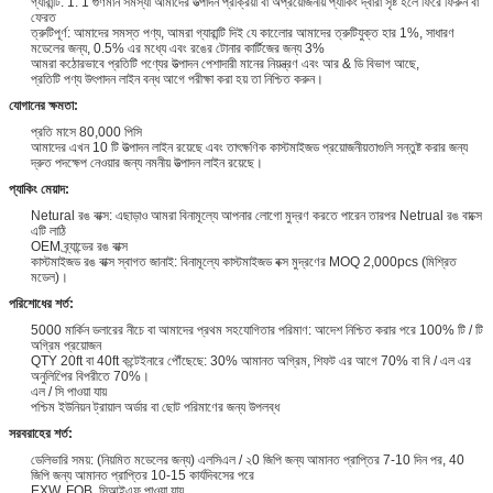
গ্যারান্টি: 1: 1 গুণমান সমস্যা আমাদের উত্পাদন প্রক্রিয়া বা অপ্রয়োজনীয় প্যাকিং দ্বারা সৃষ্ট হলে ফিরে ফিরুন বা
ফেরত
ত্রুটিপূর্ণ: আমাদের সমস্ত পণ্য, আমরা গ্যারান্টি দিই যে কালোের আমাদের ত্রুটিযুক্ত হার 1%, সাধারণ
মডেলের জন্য, 0.5% এর মধ্যে এবং রঙের টোনার কার্টিজের জন্য 3%
আমরা কঠোরভাবে প্রতিটি পণ্যের উত্পাদন পেশাদারী মানের নিয়ন্ত্রণ এবং আর & ডি বিভাগ আছে,
প্রতিটি পণ্য উৎপাদন লাইন বন্ধ আগে পরীক্ষা করা হয় তা নিশ্চিত করুন।
যোগানের ক্ষমতা:
প্রতি মাসে 80,000 পিসি
আমাদের এখন 10 টি উত্পাদন লাইন রয়েছে এবং তাৎক্ষণিক কাস্টমাইজড প্রয়োজনীয়তাগুলি সন্তুষ্ট করার জন্য
দ্রুত পদক্ষেপ নেওয়ার জন্য নমনীয় উত্পাদন লাইন রয়েছে।
প্যাকিং মেয়াদ:
Netural রঙ বাক্স: এছাড়াও আমরা বিনামূল্যে আপনার লোগো মুদ্রণ করতে পারেন তারপর Netrual রঙ বাক্সে
এটি লাঠি
OEM ব্র্যান্ডের রঙ বাক্স
কাস্টমাইজড রঙ বাক্স স্বাগত জানাই: বিনামূল্যে কাস্টমাইজড বক্স মুদ্রণের MOQ 2,000pcs (মিশ্রিত
মডেল)।
পরিশোধের শর্ত:
5000 মার্কিন ডলারের নীচে বা আমাদের প্রথম সহযোগিতার পরিমাণ: আদেশ নিশ্চিত করার পরে 100% টি / টি
অগ্রিম প্রয়োজন
QTY 20ft বা 40ft কন্টেইনারে পৌঁছেছে: 30% আমানত অগ্রিম, শিফট এর আগে 70% বা বি / এল এর
অনুলিপিের বিপরীতে 70%।
এল / সি পাওয়া যায়
পশ্চিম ইউনিয়ন ট্রায়াল অর্ডার বা ছোট পরিমাণের জন্য উপলব্ধ
সরবরাহের শর্ত:
ডেলিভারি সময়: (নিয়মিত মডেলের জন্য) এলসিএল / ২0 জিপি জন্য আমানত প্রাপ্তির 7-10 দিন পর, 40
জিপি জন্য আমানত প্রাপ্তির 10-15 কার্যদিবসের পরে
EXW, FOB, সিআইএফ পাওয়া যায়