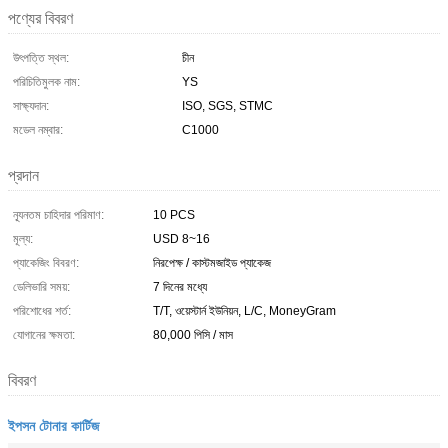
পণ্যের বিবরণ
উৎপত্তি স্থল:
চীন
পরিচিতিমুলক নাম:
YS
সাক্ষ্যদান:
ISO, SGS, STMC
মডেল নম্বার:
C1000
প্রদান
ন্যূনতম চাহিদার পরিমাণ:
10 PCS
মূল্য:
USD 8~16
প্যাকেজিং বিবরণ:
নিরপেক্ষ / কাস্টমজাইড প্যাকেজ
ডেলিভারি সময়:
7 দিনের মধ্যে
পরিশোধের শর্ত:
T/T, ওয়েস্টার্ন ইউনিয়ন, L/C, MoneyGram
যোগানের ক্ষমতা:
80,000 পিসি / মাস
বিবরণ
ইপসন টোনার কার্টিজ