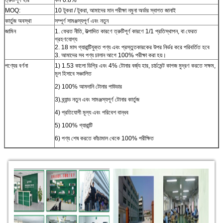
MOQ:
10 টুকরা / টুকরা, আমাদের মান পরীক্ষা নমুনা অর্ডার স্বাগত জানাই
কার্তুজ অবস্থা
সম্পূর্ণ সামঞ্জস্যপূর্ণ এবং নতুন
জামিন
1. ফেরত নীতি, উত্পাদিত কারণে ত্রুটিপূর্ণ কারণে 1/1 প্রতিস্থাপন, বা ফেরত
গ্রহণযোগ্য
2. 18 মাস গ্যারান্টিযুক্ত পণ্য এবং প্রস্তুতকারকের উপর নির্ভর করে পরিবর্তিত হবে
3. আমাদের সব পণ্য চালান আগে 100% পরীক্ষা করা হয়।
পণ্যের বর্ণনা
1) 1.53 কালো ডিগ্রি এবং 4% টোনার বর্জ্য হার, চার্চমেন্ট কাগজ মুদ্রণ করতে সক্ষম,
মূল হিসাবে সঞ্চালিত
2) 100% আমদানি টোনার পাউডার
3) ব্র্যান্ড নতুন এবং সামঞ্জস্যপূর্ণ টোনার কার্তুজ
4) প্রতিযোগী মূল্য এবং পরিবেশ বান্ধব
5) 100% গ্যারান্টি
6) পণ্য শেষ করতে কাঁচামাল থেকে 100% পরীক্ষিত