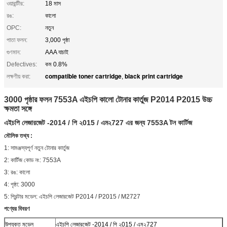
ওয়ারান্টীর:
18 মাস
রঙ:
কালো
OPC:
নতুন
পাতা ফলন:
3,000 পৃষ্ঠা
গুণমান:
AAA যাচাই
Defectives:
কম 0.8%
compatible toner cartridge
black print cartridge
লক্ষণীয় করা:
,
3000 পৃষ্ঠার ফলন 7553A এইচপি কালো টোনার কার্তুজ P2014 P2015 উচ্চ
ক্ষমতা সঙ্গে
এইচপি
লেজারজেট -2014 / পি ২015 / এম২727 এর
জন্য
7553A টন কার্টিজ
মৌলিক তথ্য :
1: সামঞ্জস্যপূর্ণ নতুন টোনার কার্তুজ
2: কার্টিজ কোড নং: 7553A
3: রঙ: কালো
4: পৃষ্ঠা: 3000
5: প্রিন্টার মডেল: এইচপি লেজারজেট P2014 / P2015 / M2727
পণ্যের বিবরণ
উপযুক্ত মডেল
এইচপি লেজারজেট -2014 / পি ২015 / এম২727