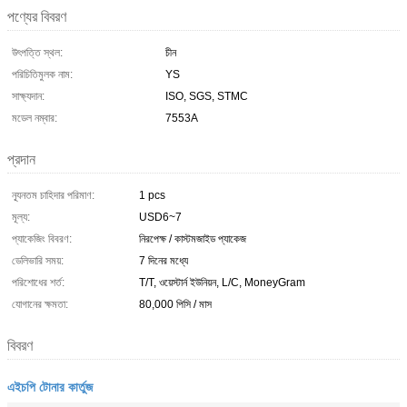
পণ্যের বিবরণ
উৎপত্তি স্থল:
চীন
পরিচিতিমুলক নাম:
YS
সাক্ষ্যদান:
ISO, SGS, STMC
মডেল নম্বার:
7553A
প্রদান
ন্যূনতম চাহিদার পরিমাণ:
1 pcs
মূল্য:
USD6~7
প্যাকেজিং বিবরণ:
নিরপেক্ষ / কাস্টমজাইড প্যাকেজ
ডেলিভারি সময়:
7 দিনের মধ্যে
পরিশোধের শর্ত:
T/T, ওয়েস্টার্ন ইউনিয়ন, L/C, MoneyGram
যোগানের ক্ষমতা:
80,000 পিসি / মাস
বিবরণ
এইচপি টোনার কার্তুজ