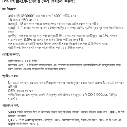
সিএমওয়াইকে-টোনার কেন নির্বাচন করুন:
মান নিয়ন্ত্রণ:
এসটিএমসি, ISO9001 এবং আইএসও 14001 সার্টিফিকেশন।
18 বছরের বেশি ই এম সেবা,
ওয়্যারেন্টি: 18 মাস যাবত আমরা আপনার পণ্য সরবরাহ করার তারিখ থেকে গণনা করি।
গ্যারান্টি: 1: 1 গুণমান সমস্যা আমাদের উত্পাদন প্রক্রিয়া বা অপ্রয়োজনীয় প্যাকিং দ্বারা সৃষ্ট হলে ফিরে ফিরুন বা
ফেরত
ত্রুটিপূর্ণ: আমাদের সমস্ত পণ্য, আমরা গ্যারান্টি দিই যে কালোের আমাদের ত্রুটিযুক্ত হার 1%, সাধারণ
মডেলের জন্য, 0.5% এর মধ্যে এবং রঙের টোনার কার্টিজের জন্য 3%
আমরা কঠোরভাবে প্রতিটি পণ্যের উত্পাদন পেশাদারী মানের নিয়ন্ত্রণ এবং আর & ডি বিভাগ আছে,
প্রতিটি পণ্য উৎপাদন লাইন বন্ধ আগে পরীক্ষা করা হয় তা নিশ্চিত করুন।
যোগানের ক্ষমতা:
প্রতি মাসে 80,000 পিসি
আমাদের এখন 10 টি উত্পাদন লাইন রয়েছে এবং তাৎক্ষণিক কাস্টমাইজড প্রয়োজনীয়তাগুলি সন্তুষ্ট করার জন্য
দ্রুত পদক্ষেপ নেওয়ার জন্য নমনীয় উত্পাদন লাইন রয়েছে।
প্যাকিং মেয়াদ:
Netural রঙ বাক্স: এছাড়াও আমরা বিনামূল্যে আপনার লোগো মুদ্রণ করতে পারেন তারপর Netrual রঙ বাক্সে
এটি লাঠি
OEM ব্র্যান্ডের রঙ বাক্স
কাস্টমাইজড রঙ বাক্স স্বাগত জানাই: বিনামূল্যে কাস্টমাইজড বক্স মুদ্রণের MOQ 2,000pcs (মিশ্রিত
মডেল)।
পরিশোধের শর্ত:
5000 মার্কিন ডলারের নীচে বা আমাদের প্রথম সহযোগিতার পরিমাণ: আদেশ নিশ্চিত করার পরে 100% টি / টি
অগ্রিম প্রয়োজন
QTY 20ft বা 40ft কন্টেইনারে পৌঁছেছে: 30% আমানত অগ্রিম, শিফট এর আগে 70% বা বি / এল এর
অনুলিপিের বিপরীতে 70%।