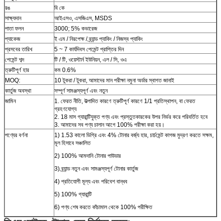
রঙ
বি কে
সাক্ষ্যদান
আইএসও, এসজিএস, MSDS
পাতা ফলন
3000; 5% কভারেজ
প্যাকেজ
ই এম / নিরপেক্ষ / ব্র্যান্ড প্যাকিং / নিজস্ব প্যাকিং
প্রসবের তারিখ
5 ~ 7 কার্যদিবস পেমেন্ট প্রাপ্তির দিন
পেমেন্ট শব্দ
টি / টি, ওয়েস্টার্ন ইউনিয়ন, এল / সি, ওএ
ত্রুটিপূর্ণ হার
কম 0.6%
MOQ:
10 টুকরা / টুকরা, আমাদের মান পরীক্ষা নমুনা অর্ডার স্বাগত জানাই
কার্তুজ অবস্থা
সম্পূর্ণ সামঞ্জস্যপূর্ণ এবং নতুন
জামিন
1. ফেরত নীতি, উত্পাদিত কারণে ত্রুটিপূর্ণ কারণে 1/1 প্রতিস্থাপন, বা ফেরত
গ্রহণযোগ্য
2. 18 মাস গ্যারান্টিযুক্ত পণ্য এবং প্রস্তুতকারকের উপর নির্ভর করে পরিবর্তিত হবে
3. আমাদের সব পণ্য চালান আগে 100% পরীক্ষা করা হয়।
পণ্যের বর্ণনা
1) 1.53 কালো ডিগ্রি এবং 4% টোনার বর্জ্য হার, চার্চমেন্ট কাগজ মুদ্রণ করতে সক্ষম,
মূল হিসাবে সঞ্চালিত
2) 100% আমদানি টোনার পাউডার
3) ব্র্যান্ড নতুন এবং সামঞ্জস্যপূর্ণ টোনার কার্তুজ
4) প্রতিযোগী মূল্য এবং পরিবেশ বান্ধব
5) 100% গ্যারান্টি
6) পণ্য শেষ করতে কাঁচামাল থেকে 100% পরীক্ষিত