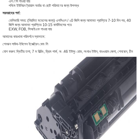
এল / সি পাওয়া যায়
পশ্চিম ইউনিয়ন ট্রায়াল অর্ডার বা ছোট পরিমাণের জন্য উপলব্ধ
সরবরাহের শর্ত:
ডেলিভারি সময়: (নিয়মিত মডেলের জন্য) এলসিএল / ২0 জিপি জন্য আমানত প্রাপ্তির 7-10 দিন পর, 40
জিপি জন্য আমানত প্রাপ্তির 10-15 কার্যদিবসের পরে
EXW, FOB, সিআইএফ পাওয়া যায়
আমাদের কারখানা পরিদর্শনে স্বাগতম:
শেনঝন সাউথ-ইউসেন ইলেক্ট্রন কোং লি
যোগ করুন: দ্বিতীয় তলা, 7 ম বিল্ডিং, ড্রিম পার্ক, নং .46 ইউসুং রোড, লংঘাও টাউন, বাওওয়ান জেলা, শেনঝেন, চীন