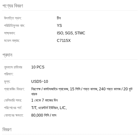
পণ্যের বিবরণ
উৎপত্তি স্থল:
চীন
পরিচিতিমুলক নাম:
YS
সাক্ষ্যদান:
ISO, SGS, STMC
মডেল নম্বার:
C7115X
প্রদান
ন্যূনতম চাহিদার
10 PCS
পরিমাণ:
মূল্য:
USD5~10
প্যাকেজিং বিবরণ:
নিরপেক্ষ / কাস্টমজাইড প্যাকেজ, 15 পিসি / শক্ত কাগজ, 240 শক্ত কাগজ / 20 ফুট
ধারক
ডেলিভারি সময়:
1 থেকে 7 কাজের দিন
পরিশোধের শর্ত:
T/T, ওয়েস্টার্ন ইউনিয়ন, L/C,
যোগানের ক্ষমতা:
80,000 পিসি / মাস
বিবরণ