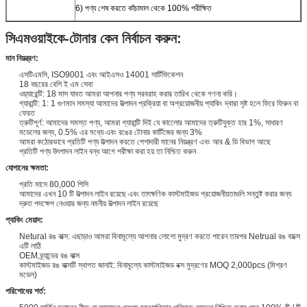
6) পণ্য শেষ করতে কাঁচামাল থেকে 100% পরীক্ষিত
সিএমওয়াইকে-টোনার কেন নির্বাচন করুন:
মান নিয়ন্ত্রণ:
এসটিএমসি, ISO9001 এবং আইএসও 14001 সার্টিফিকেশন
18 বছরের বেশি ই এম সেবা
ওয়্যারেন্টি: 18 মাস যাবত আমরা আপনার পণ্য সরবরাহ করার তারিখ থেকে গণনা করি।
গ্যারান্টি: 1: 1 গুণমান সমস্যা আমাদের উত্পাদন প্রক্রিয়া বা অপ্রয়োজনীয় প্যাকিং দ্বারা সৃষ্ট হলে ফিরে ফিরুন বা
ফেরত
ত্রুটিপূর্ণ: আমাদের সমস্ত পণ্য, আমরা গ্যারান্টি দিই যে কালোের আমাদের ত্রুটিযুক্ত হার 1%, সাধারণ
মডেলের জন্য, 0.5% এর মধ্যে এবং রঙের টোনার কার্টিজের জন্য 3%
আমরা কঠোরভাবে প্রতিটি পণ্য উত্পাদন করতে পেশাদারী মানের নিয়ন্ত্রণ এবং আর & ডি বিভাগ আছে
প্রতিটি পণ্য উৎপাদন লাইন বন্ধ আগে পরীক্ষা করা হয় তা নিশ্চিত করুন
যোগানের ক্ষমতা:
প্রতি মাসে 80,000 পিসি
আমাদের এখন 10 টি উত্পাদন লাইন রয়েছে এবং তাৎক্ষণিক কাস্টমাইজড প্রয়োজনীয়তাগুলি সন্তুষ্ট করার জন্য
দ্রুত পদক্ষেপ নেওয়ার জন্য নমনীয় উত্পাদন লাইন রয়েছে
প্যাকিং মেয়াদ:
Netural রঙ বাক্স: এছাড়াও আমরা বিনামূল্যে আপনার লোগো মুদ্রণ করতে পারেন তারপর Netrual রঙ বাক্সে
এটি লাঠি
OEM ব্র্যান্ডের রঙ বাক্স
কাস্টমাইজড রঙ বাক্সটি স্বাগত জানাই: বিনামূল্যে কাস্টমাইজড বক্স মুদ্রণের MOQ 2,000pcs (মিশ্রণ
মডেল)
পরিশোধের শর্ত: