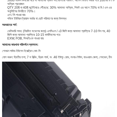
5000 মার্কিন ডলারের নীচে বা আমাদের প্রথম সহযোগিতার পরিমাণ: আদেশ নিশ্চিত করার পরে 100% টি / টি
অগ্রিম প্রয়োজন
QTY 20ft বা 40ft কন্টেইনারে পৌঁছেছে: 30% আমানত অগ্রিম, শিফট এর আগে 70% বা বি / এল এর
অনুলিপিের বিপরীতে 70%।
এল / সি পাওয়া যায়
পশ্চিম ইউনিয়ন ট্রায়াল অর্ডার বা ছোট পরিমাণের জন্য উপলব্ধ
সরবরাহের শর্ত:
ডেলিভারি সময়: (নিয়মিত মডেলের জন্য) এলসিএল / ২0 জিপি জন্য আমানত প্রাপ্তির 7-10 দিন পর, 40
জিপি জন্য আমানত প্রাপ্তির 10-15 কার্যদিবসের পরে
EXW, FOB, সিআইএফ পাওয়া যায়
আমাদের কারখানা পরিদর্শনে স্বাগতম:
শেনঝন সাউথ-ইউসেন ইলেক্ট্রন কোং লি
যোগ করুন: দ্বিতীয় তলা, 7 ম বিল্ডিং, ড্রিম পার্ক, নং .46 ইউসুং রোড, লংঘাও টাউন, বাওওয়ান জেলা, শেনঝেন, চীন