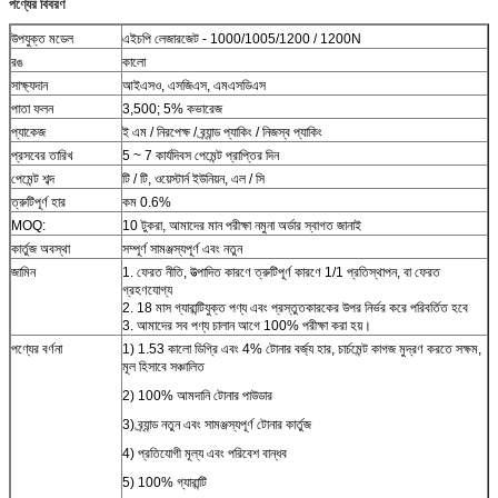
পণ্যের বিবরণ
উপযুক্ত মডেল
এইচপি লেজারজেট - 1000/1005/1200 / 1200N
রঙ
কালো
সাক্ষ্যদান
আইএসও, এসজিএস, এমএসডিএস
পাতা ফলন
3,500; 5% কভারেজ
প্যাকেজ
ই এম / নিরপেক্ষ / ব্র্যান্ড প্যাকিং / নিজস্ব প্যাকিং
প্রসবের তারিখ
5 ~ 7 কার্যদিবস পেমেন্ট প্রাপ্তির দিন
পেমেন্ট শব্দ
টি / টি, ওয়েস্টার্ন ইউনিয়ন, এল / সি
ত্রুটিপূর্ণ হার
কম 0.6%
MOQ:
10 টুকরা, আমাদের মান পরীক্ষা নমুনা অর্ডার স্বাগত জানাই
কার্তুজ অবস্থা
সম্পূর্ণ সামঞ্জস্যপূর্ণ এবং নতুন
জামিন
1. ফেরত নীতি, উত্পাদিত কারণে ত্রুটিপূর্ণ কারণে 1/1 প্রতিস্থাপন, বা ফেরত
গ্রহণযোগ্য
2. 18 মাস গ্যারান্টিযুক্ত পণ্য এবং প্রস্তুতকারকের উপর নির্ভর করে পরিবর্তিত হবে
3. আমাদের সব পণ্য চালান আগে 100% পরীক্ষা করা হয়।
পণ্যের বর্ণনা
1) 1.53 কালো ডিগ্রি এবং 4% টোনার বর্জ্য হার, চার্চমেন্ট কাগজ মুদ্রণ করতে সক্ষম,
মূল হিসাবে সঞ্চালিত
2) 100% আমদানি টোনার পাউডার
3) ব্র্যান্ড নতুন এবং সামঞ্জস্যপূর্ণ টোনার কার্তুজ
4) প্রতিযোগী মূল্য এবং পরিবেশ বান্ধব
5) 100% গ্যারান্টি