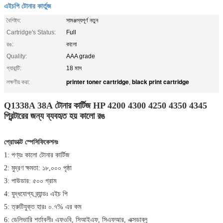
এইচপি টোনার কার্তুজ
বৈশিষ্ট্য:
সামঞ্জস্যপূর্ণ নতুন
Cartridge's Status:
Full
রঙ:
কালো
Quality:
AAA grade
গ্যারান্টি:
18 মাস
printer toner cartridge
black print cartridge
লক্ষণীয় করা:
,
Q1338A 38A টোনার কার্টিজ HP 4200 4300 4250 4350 4345
প্রিন্টারের জন্য ব্যবহৃত হয় কালো রঙ
প্রোডাক্ট স্পেসিফিকেশনঃ
1: পণ্যঃ কালো টোনার কার্টিজ
2: মুদ্রণ ক্ষমতা: ১৮,০০০ পৃষ্ঠা
3: পাউডার: ৫০০ গ্রাম
4: যুদ্ধযোগ্য ব্র্যান্ডঃ এইচ পি
5: ত্রুটিযুক্ত হারঃ ০.৭% এর কম
6: ডেলিভারি শর্তাবলীঃ এফওবি, সিআইএফ, সিএফআর, এক্সডাব্লু