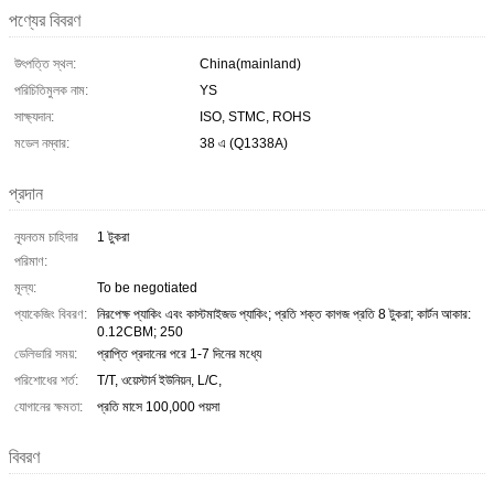
পণ্যের বিবরণ
উৎপত্তি স্থল:
China(mainland)
পরিচিতিমুলক নাম:
YS
সাক্ষ্যদান:
ISO, STMC, ROHS
মডেল নম্বার:
38 এ (Q1338A)
প্রদান
ন্যূনতম চাহিদার
1 টুকরা
পরিমাণ:
মূল্য:
To be negotiated
প্যাকেজিং বিবরণ:
নিরপেক্ষ প্যাকিং এবং কাস্টমাইজড প্যাকিং; প্রতি শক্ত কাগজ প্রতি 8 টুকরা; কার্টন আকার:
0.12CBM; 250
ডেলিভারি সময়:
প্রাপ্তি প্রদানের পরে 1-7 দিনের মধ্যে
পরিশোধের শর্ত:
T/T, ওয়েস্টার্ন ইউনিয়ন, L/C,
যোগানের ক্ষমতা:
প্রতি মাসে 100,000 পয়সা
বিবরণ