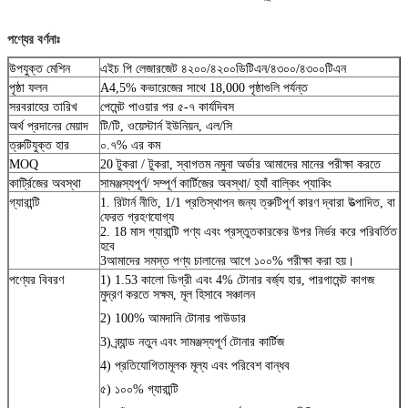
পণ্যের বর্ণনাঃ
উপযুক্ত মেশিন
এইচ পি লেজারজেট ৪২০০/৪২০০ডিটিএন/৪৩০০/৪৩০০টিএন
পৃষ্ঠা ফলন
A4,5% কভারেজের সাথে 18,000 পৃষ্ঠাগুলি পর্যন্ত
সরবরাহের তারিখ
পেমেন্ট পাওয়ার পর ৫-৭ কার্যদিবস
অর্থ প্রদানের মেয়াদ
টি/টি, ওয়েস্টার্ন ইউনিয়ন, এল/সি
ত্রুটিযুক্ত হার
০.৭% এর কম
MOQ
20 টুকরা / টুকরা, স্বাগতম নমুনা অর্ডার আমাদের মানের পরীক্ষা করতে
কার্ট্রিজের অবস্থা
সামঞ্জস্যপূর্ণ/ সম্পূর্ণ কার্টিজের অবস্থা/ হ্যাঁ বাল্কিং প্যাকিং
গ্যারান্টি
1. রিটার্ন নীতি, 1/1 প্রতিস্থাপন জন্য ত্রুটিপূর্ণ কারণ দ্বারা উত্পাদিত, বা
ফেরত গ্রহণযোগ্য
2. 18 মাস গ্যারান্টি পণ্য এবং প্রস্তুতকারকের উপর নির্ভর করে পরিবর্তিত
হবে
3আমাদের সমস্ত পণ্য চালানের আগে ১০০% পরীক্ষা করা হয়।
পণ্যের বিবরণ
1) 1.53 কালো ডিগ্রী এবং 4% টোনার বর্জ্য হার, পারগামেন্ট কাগজ
মুদ্রণ করতে সক্ষম, মূল হিসাবে সঞ্চালন
2) 100% আমদানি টোনার পাউডার
3) ব্র্যান্ড নতুন এবং সামঞ্জস্যপূর্ণ টোনার কার্টিজ
4) প্রতিযোগিতামূলক মূল্য এবং পরিবেশ বান্ধব
৫) ১০০% গ্যারান্টি