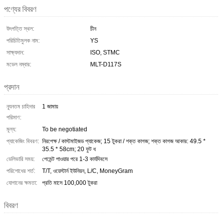
পণ্যের বিবরণ
উৎপত্তি স্থল:
চীন
পরিচিতিমুলক নাম:
YS
সাক্ষ্যদান:
ISO, STMC
মডেল নম্বার:
MLT-D117S
প্রদান
ন্যূনতম চাহিদার
1 জামায়
পরিমাণ:
মূল্য:
To be negotiated
প্যাকেজিং বিবরণ:
নিরপেক্ষ / কাস্টমাইজড প্যাকেজ; 15 টুকরা / শক্ত কাগজ; শক্ত কাগজ আকার: 49.5 *
35.5 * 58cm; 20 ফুট ধ
ডেলিভারি সময়:
পেমেন্ট পাওয়ার পরে 1-3 কার্যদিবসে
পরিশোধের শর্ত:
T/T, ওয়েস্টার্ন ইউনিয়ন, L/C, MoneyGram
যোগানের ক্ষমতা:
প্রতি মাসে 100,000 টুকরা
বিবরণ