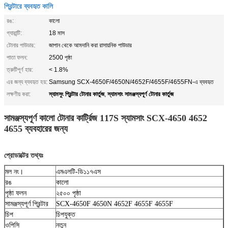
প্রিন্টারে ব্যবহৃত কালি
রঙ:
কালো
গ্যারান্টি:
18 মাস
টোনার পাউডার:
জাপান থেকে আমদানি করা রাসায়নিক পাউডার
পাতা ফলন:
2500 পৃষ্ঠা
ত্রুটিপূর্ণ হার:
< 1.8%
এর জন্য ব্যবহৃত হয়:
Samsung SCX-4650F/4650N/4652F/4655F/4655FN-এ ব্যবহৃত
স্যামসুং প্রিন্টার টোনার কার্তুজ
স্যামসাং সামঞ্জস্যপূর্ণ টোনার কার্তুজ
লক্ষণীয় করা:
,
সামঞ্জস্যপূর্ণ কালো টোনার কার্ট্রিজ 117S স্যামসাং SCX-4650 4652
4655 ব্যবহারের জন্য
প্রোডাক্টের তথ্যঃ
মল নং।
এমএলটি-ডি১১৭এস
রঙ
কালো
পৃষ্ঠা ফলন
২৫০০ পৃষ্ঠা
সামঞ্জস্যপূর্ণ প্রিন্টার
SCX-4650F 4650N 4652F 4655F 4655F
চিপ
চিপযুক্ত
ওপিসি
নতুন