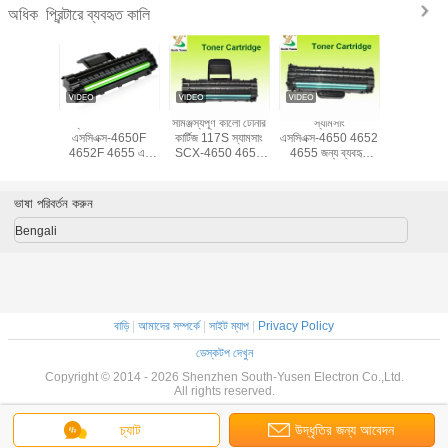
প্রিন্টারে ব্যবহৃত কালি
অধিক
7 এস টোনার
স্যামসাং লেজারজেট
সামঞ্জস্যপূর্ণ কালো টোনার
স্যামসাং
116L টোনার 
স্যামসাং
এসসিএক্স-4650F
কার্টিজ 117S স্যামসাং
এসসিএক্স-4650 4652
স্যামসং জন্য ব
স-4650F
4652F 4655 এর
SCX-4650 4652
4655 জন্য ব্যবহৃত
হয়েছে SL
4655 এর
জন্য ব্যবহৃত 117 এস
4655 তে ব্যবহৃত হয়
এমএলটি-ড117 এস
2626 282
্জস্যপূর্ণ
টোনার কার্টিজেস
টোনার কার্টিজ
M2675 26
2876 ক
ভাষা পরিবর্তন করুন
Bengali
বাড়ি
|
আমাদের সম্পর্কে
|
সাইট ম্যাপ
|
Privacy Policy
ডেস্কটপ দেখুন
Copyright © 2014 - 2026 Shenzhen South-Yusen Electron Co.,Ltd.
All rights reserved.
চ্যাট
উদ্ধৃতির জন্য আবেদন