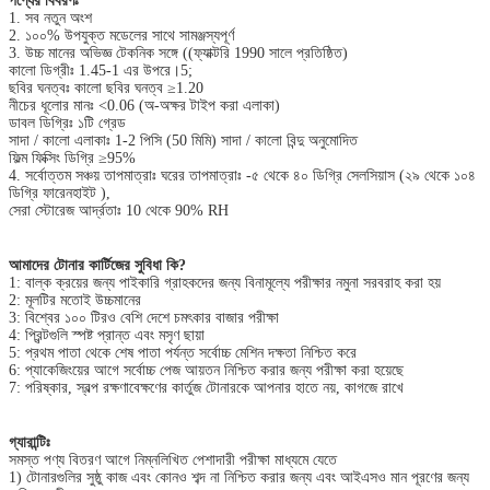
পণ্যের বিবরণঃ
1. সব নতুন অংশ
2. ১০০% উপযুক্ত মডেলের সাথে সামঞ্জস্যপূর্ণ
3. উচ্চ মানের অভিজ্ঞ টেকনিক সঙ্গে ((ফ্যাক্টরি 1990 সালে প্রতিষ্ঠিত)
কালো ডিগ্রীঃ 1.45-1 এর উপরে।5;
ছবির ঘনত্বঃ কালো ছবির ঘনত্ব ≥1.20
নীচের ধূলোর মানঃ <0.06 (অ-অক্ষর টাইপ করা এলাকা)
ডাবল ডিগ্রিঃ ১টি গ্রেড
সাদা / কালো এলাকাঃ 1-2 পিসি (50 মিমি) সাদা / কালো বিন্দু অনুমোদিত
ফিল্ম ফিক্সিং ডিগ্রি ≥95%
4. সর্বোত্তম সঞ্চয় তাপমাত্রাঃ ঘরের তাপমাত্রাঃ -৫ থেকে ৪০ ডিগ্রি সেলসিয়াস (২৯ থেকে ১০৪
ডিগ্রি ফারেনহাইট ),
সেরা স্টোরেজ আর্দ্রতাঃ 10 থেকে 90% RH
আমাদের টোনার কার্টিজের সুবিধা কি?
1: বাল্ক ক্রয়ের জন্য পাইকারি গ্রাহকদের জন্য বিনামূল্যে পরীক্ষার নমুনা সরবরাহ করা হয়
2: মূলটির মতোই উচ্চমানের
3: বিশ্বের ১০০ টিরও বেশি দেশে চমৎকার বাজার পরীক্ষা
4: প্রিন্টগুলি স্পষ্ট প্রান্ত এবং মসৃণ ছায়া
5: প্রথম পাতা থেকে শেষ পাতা পর্যন্ত সর্বোচ্চ মেশিন দক্ষতা নিশ্চিত করে
6: প্যাকেজিংয়ের আগে সর্বোচ্চ পেজ আয়তন নিশ্চিত করার জন্য পরীক্ষা করা হয়েছে
7: পরিষ্কার, স্বল্প রক্ষণাবেক্ষণের কার্তুজ টোনারকে আপনার হাতে নয়, কাগজে রাখে
গ্যারান্টিঃ
সমস্ত পণ্য বিতরণ আগে নিম্নলিখিত পেশাদারী পরীক্ষা মাধ্যমে যেতে
1) টোনারগুলির সুষ্ঠু কাজ এবং কোনও শব্দ না নিশ্চিত করার জন্য এবং আইএসও মান পূরণের জন্য