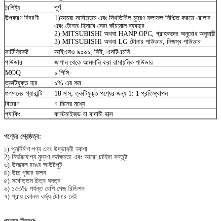
বৈশিষ্ট্য
পূর্ণ
উপকরণ বিবরণী
1)আমরা সর্বোত্তম এবং স্থিতিশীল মুদ্রণ ফলাফল নিশ্চিত করতে রোলার
এবং টোনার হিসাবে সেরা কাঁচামাল ব্যবহার
2) MITSUBISHI অথবা HANP OPC, গ্রাহকদের অনুরোধ অনুযায়ী
3) MITSUBISHI অথবা LG টোনার পাউডার, নিজস্ব পাউডার
সার্টিফিকেট
আইএসও ৯০০১, সিই, এসটিএমসি
পাউডার
জাপান থেকে আমদানি করা রাসায়নিক পাউডার
MOQ
১ পিসি
ত্রুটিযুক্ত হার
১% এর কম
গুণমানের গ্যারান্টি
18 মাস, ত্রুটিযুক্ত পণ্যের জন্য 1: 1 প্রতিস্থাপন
বিতরণ
৭ দিনের মধ্যে
প্যাকিং
কাস্টমাইজড বা বাদামী বাক্স
পণ্যের শ্রেষ্ঠত্ব:
১) পুনর্নির্মাণ পণ্য এবং উদ্ভাবনী নকশা
2) নির্ভরযোগ্য মুদ্রণ কর্মক্ষমতা এবং আরো চাহিদা সন্তুষ্ট
৩) উজ্জ্বল রঙের আউটপুট
৪) উচ্চ পৃষ্ঠার ফলন
৫) সর্বোত্তম চিত্র ঘনত্ব
৬) ১৩৩% পর্যন্ত বেশি পেজ রিডিশন
৭) প্রায় কোনও বর্জ্য টোনার নেই