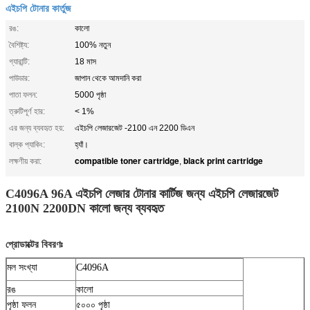
এইচপি টোনার কার্তুজ
রঙ:
কালো
বৈশিষ্ট্য:
100% নতুন
গ্যারান্টি:
18 মাস
পাউডার:
জাপান থেকে আমদানি করা
পাতা ফলন:
5000 পৃষ্ঠা
ত্রুটিপূর্ণ হার:
< 1%
এর জন্য ব্যবহৃত হয়:
এইচপি লেজারজেট -2100 এন 2200 ডিএন
বাল্ক প্যাকিং:
হ্যাঁ।
compatible toner cartridge
black print cartridge
লক্ষণীয় করা:
,
C4096A 96A এইচপি লেজার টোনার কার্টিজ জন্য এইচপি লেজারজেট
2100N 2200DN কালো জন্য ব্যবহৃত
প্রোডাক্টের বিবরণঃ
মল সংখ্যা
C4096A
রঙ
কালো
পৃষ্ঠা ফলন
৫০০০ পৃষ্ঠা