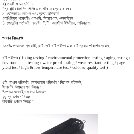
২) ত্রুটি মাত্র ১% ।
2গ্যারান্টিঃ নিয়মিত শিপিং এবং স্টক অবস্থায় ২ বছর ।
3. ডেলিভারিঃ নিরাপদ এবং দ্রুত ডেলিভারি.
4বাণিজ্যিক শর্তাবলীঃ এফওবি, সিআইএফ, এক্সডব্লিউ।
5. পেমেন্টের শর্তাবলী: এল/সি, টি/টি, ওয়েস্টার্ন ইউনিয়ন, মানিগ্রাম
গুণমান নিয়ন্ত্রণঃ
১০০% গুণমানের গ্যারান্টি, এটি মোট ৯টি পরীক্ষা এবং ৫টি প্রধান পরিদর্শন করেছে:
৯টি পরীক্ষাঃ ( fixing testing / environmental protection testing / aging testing /
environmental testing / water proof testing / wear-resistant testing / page
yield test / high & low temperature test / color & quality test )
৫টি প্রধান পরিদর্শনঃ (সাবধানতা পরিদর্শন / নিরাপদ পরিদর্শন)
ইনকামিং উপাদান মান নিয়ন্ত্রণ
উৎপাদন অনলাইন গুণমান নিয়ন্ত্রণ
চূড়ান্ত গুণমান নিয়ন্ত্রণ
বহির্গামী গুণমান নিয়ন্ত্রণ