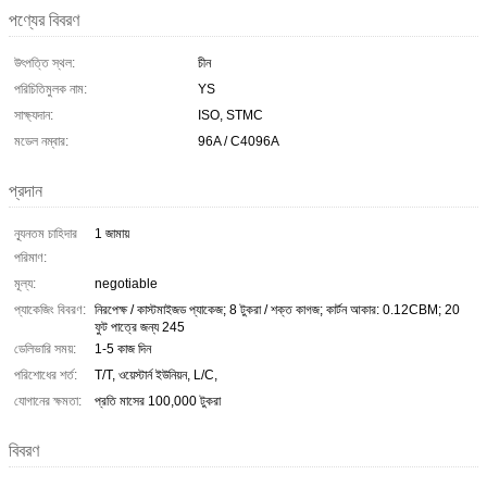
পণ্যের বিবরণ
উৎপত্তি স্থল:
চীন
পরিচিতিমুলক নাম:
YS
সাক্ষ্যদান:
ISO, STMC
মডেল নম্বার:
96A / C4096A
প্রদান
ন্যূনতম চাহিদার
1 জামায়
পরিমাণ:
মূল্য:
negotiable
প্যাকেজিং বিবরণ:
নিরপেক্ষ / কাস্টমাইজড প্যাকেজ; 8 টুকরা / শক্ত কাগজ; কার্টন আকার: 0.12CBM; 20
ফুট পাত্রে জন্য 245
ডেলিভারি সময়:
1-5 কাজ দিন
পরিশোধের শর্ত:
T/T, ওয়েস্টার্ন ইউনিয়ন, L/C,
যোগানের ক্ষমতা:
প্রতি মাসের 100,000 টুকরা
বিবরণ