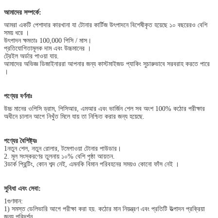
আমাদের সম্পর্কে:
আমরা একটি পেশাদার কারখানা যা টোনার কার্টিজ উৎপাদনে বিশেষীকৃত হয়েছে ১০ বছরেরও বেশি
সময় ধরে ।
উৎপাদন ক্ষমতাঃ 100,000 পিসি / মাস।
প্রতিযোগিতামূলক দাম এবং উচ্চমানের ।
ট্রেইল অর্ডার পাওয়া যায়.
আমাদের অভিজ্ঞ ডিজাইনাররা আপনার জন্য কাস্টমাইজড প্যাকিং সুচারুভাবে সরবরাহ করতে পারে
।
পণ্যের বর্ণনাঃ
উচ্চ মানের ওপিসি ড্রাম, পিসিআর, এমআর এবং ভার্জিন শেল সব অংশ 100% কঠোর পরীক্ষার
অধীনে চালান আগে নিখুঁত মিলে যায় তা নিশ্চিত করার জন্য হয়েছে.
পণ্যের বৈশিষ্ট্যঃ
1নতুন শেল, নতুন রোলার, টমেগাওয়া টোনার পাউডার।
2. মূল সংস্করণের তুলনায় ১০% বেশি পৃষ্ঠা আয়তন.
3ডার্ক প্রিন্টিং, কোন শব্দ নেই, এমনকি বিমান পরিবহনের সময়ও কোনো ফাঁস নেই ।
সুবিধা এবং সেবা:
1গুণমান:
1) সমস্ত ডেলিভারি আগে পরীক্ষা করা হয়. কঠোর মান নিয়ন্ত্রণ এবং প্রতিটি উত্পাদন প্রক্রিয়া
জন্য পরিদর্শন