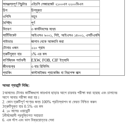
সামঞ্জস্যপূর্ণ প্রিন্টার
এইচপি লেজারজেট ২১০০এন ২২০০ডিএন
চিপ
চিপযুক্ত
ওপিসি
নতুন
বৈশিষ্ট্য
পূর্ণ
বিতরণ
৩ কার্যদিবসের মধ্যে
সার্টিফিকেট
আইএসও ৯০০১, সিই, আইএসও ১৪০০১, এসটিএমসি
পাউডার
জাপান থেকে আমদানি করা
টোনার ওজন
২২০ গ্রাম
ত্রুটিযুক্ত হার
১% এর কম
বাণিজ্যিক শর্তাবলী
EXW, FOB, CIF ইত্যাদি
জীবনচক্র
৩ বার রিফিলিং
প্যাকিং
কাস্টমাইজড প্যাকেজিং বা নিরপেক্ষ বাক্স
আমরা গ্যারান্টি দিচ্ছি:
1আমাদের টোনার কার্টিজগুলো কারখানা ছাড়ার আগে চারবার পরীক্ষা করা হয়েছে এবং চালানের
আগে আবার পরীক্ষা করা হয়।
2. কোন ত্রুটিপূর্ণ পণ্যের জন্য 100% প্রতিস্থাপন বা ফেরত নিশ্চিত করুন
3ত্রুটিযুক্ত হার 0.5% এর কম
4. ১৮ মাসের ওয়ারেন্টি
5দীর্ঘমেয়াদী প্রযুক্তিগত সহায়তা
6. এক স্টপ এবং ভাল বিক্রয়োত্তর সেবা