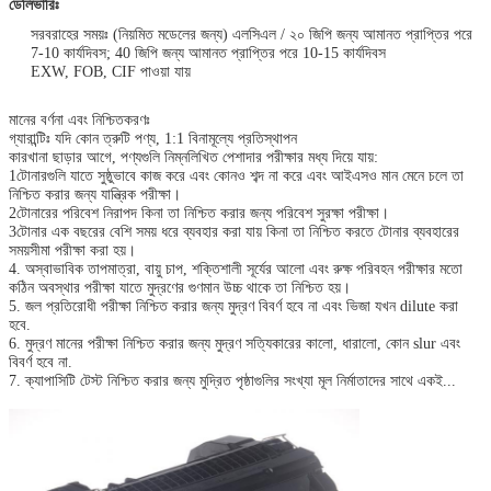
ডেলিভারিঃ
সরবরাহের সময়ঃ (নিয়মিত মডেলের জন্য) এলসিএল / ২০ জিপি জন্য আমানত প্রাপ্তির পরে
7-10 কার্যদিবস; 40 জিপি জন্য আমানত প্রাপ্তির পরে 10-15 কার্যদিবস
EXW, FOB, CIF পাওয়া যায়
মানের বর্ণনা এবং নিশ্চিতকরণঃ
গ্যারান্টিঃ যদি কোন ত্রুটি পণ্য, 1:1 বিনামূল্যে প্রতিস্থাপন
কারখানা ছাড়ার আগে, পণ্যগুলি নিম্নলিখিত পেশাদার পরীক্ষার মধ্য দিয়ে যায়:
1টোনারগুলি যাতে সুষ্ঠুভাবে কাজ করে এবং কোনও শব্দ না করে এবং আইএসও মান মেনে চলে তা
নিশ্চিত করার জন্য যান্ত্রিক পরীক্ষা।
2টোনারের পরিবেশ নিরাপদ কিনা তা নিশ্চিত করার জন্য পরিবেশ সুরক্ষা পরীক্ষা।
3টোনার এক বছরের বেশি সময় ধরে ব্যবহার করা যায় কিনা তা নিশ্চিত করতে টোনার ব্যবহারের
সময়সীমা পরীক্ষা করা হয়।
4. অস্বাভাবিক তাপমাত্রা, বায়ু চাপ, শক্তিশালী সূর্যের আলো এবং রুক্ষ পরিবহন পরীক্ষার মতো
কঠিন অবস্থার পরীক্ষা যাতে মুদ্রণের গুণমান উচ্চ থাকে তা নিশ্চিত হয়।
5. জল প্রতিরোধী পরীক্ষা নিশ্চিত করার জন্য মুদ্রণ বিবর্ণ হবে না এবং ভিজা যখন dilute করা
হবে.
6. মুদ্রণ মানের পরীক্ষা নিশ্চিত করার জন্য মুদ্রণ সত্যিকারের কালো, ধারালো, কোন slur এবং
বিবর্ণ হবে না.
7. ক্যাপাসিটি টেস্ট নিশ্চিত করার জন্য মুদ্রিত পৃষ্ঠাগুলির সংখ্যা মূল নির্মাতাদের সাথে একই...