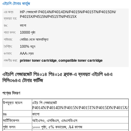
এইচপি টোনার কার্তুজ
এর জন্য
HP লেজারজেট P4014N/P4014DN/P4015N/P4015TN/P4015DN/
P4015X/P4515N/P4515TN/P4515X
ব্যবহৃত হয়:
রঙ:
কালো
পাতা ফলন:
10000 পৃষ্ঠা
পাউডার:
কোরিয়া থেকে আমদানিকৃত
বৈশিষ্ট্য:
100% নতুন
গুণমান:
AAA গ্রেড
printer toner cartridge
compatible toner cartridge
লক্ষণীয় করা:
,
এইচপি লেজারজেট পি৪০১৪ পি৪০১৫ ব্ল্যাক-এ ব্যবহৃত এইচপি ৬৪এ
সিসি৩৬৪এ টোনার কার্টিজ
পণ্যের বিবরণ
উপযুক্ত মডেল
এইচ পি লেজারজেট
P4014N/P4014DN/P4015N/P4015TN/P4015DN/P4015X/P
রঙ
কালো
সার্টিফিকেশন
আইএসও, এসজিএস, এমএসডিএস
পৃষ্ঠা ফলন
১০০০ পৃষ্ঠা, ৫% কভারেজ, A4 কাগজ