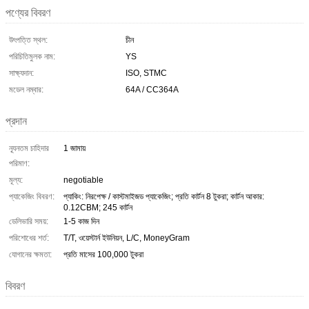
পণ্যের বিবরণ
উৎপত্তি স্থল:
চীন
পরিচিতিমুলক নাম:
YS
সাক্ষ্যদান:
ISO, STMC
মডেল নম্বার:
64A / CC364A
প্রদান
ন্যূনতম চাহিদার
1 জামায়
পরিমাণ:
মূল্য:
negotiable
প্যাকেজিং বিবরণ:
প্যাকিং: নিরপেক্ষ / কাস্টমাইজড প্যাকেজিং; প্রতি কার্টন 8 টুকরা; কার্টন আকার:
0.12CBM; 245 কার্টন
ডেলিভারি সময়:
1-5 কাজ দিন
পরিশোধের শর্ত:
T/T, ওয়েস্টার্ন ইউনিয়ন, L/C, MoneyGram
যোগানের ক্ষমতা:
প্রতি মাসের 100,000 টুকরা
বিবরণ