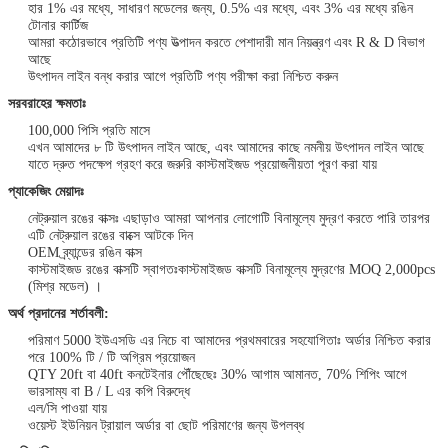
হার 1% এর মধ্যে, সাধারণ মডেলের জন্য, 0.5% এর মধ্যে, এবং 3% এর মধ্যে রঙিন
টোনার কার্টিজ
আমরা কঠোরভাবে প্রতিটি পণ্য উত্পাদন করতে পেশাদারী মান নিয়ন্ত্রণ এবং R & D বিভাগ
আছে
উৎপাদন লাইন বন্ধ করার আগে প্রতিটি পণ্য পরীক্ষা করা নিশ্চিত করুন
সরবরাহের ক্ষমতাঃ
100,000 পিসি প্রতি মাসে
এখন আমাদের ৮ টি উৎপাদন লাইন আছে, এবং আমাদের কাছে নমনীয় উৎপাদন লাইন আছে
যাতে দ্রুত পদক্ষেপ গ্রহণ করে জরুরি কাস্টমাইজড প্রয়োজনীয়তা পূরণ করা যায়
প্যাকেজিং মেয়াদঃ
নেট্রুয়াল রঙের বাক্সঃ এছাড়াও আমরা আপনার লোগোটি বিনামূল্যে মুদ্রণ করতে পারি তারপর
এটি নেট্রুয়াল রঙের বাক্সে আটকে দিন
OEM ব্র্যান্ডের রঙিন বাক্স
কাস্টমাইজড রঙের বাক্সটি স্বাগতঃকাস্টমাইজড বাক্সটি বিনামূল্যে মুদ্রণের MOQ 2,000pcs
(মিশ্র মডেল) ।
অর্থ প্রদানের শর্তাবলী:
পরিমাণ 5000 ইউএসডি এর নিচে বা আমাদের প্রথমবারের সহযোগিতাঃ অর্ডার নিশ্চিত করার
পরে 100% টি / টি অগ্রিম প্রয়োজন
QTY 20ft বা 40ft কনটেইনার পৌঁছেছেঃ 30% আগাম আমানত, 70% শিপিং আগে
ভারসাম্য বা B / L এর কপি বিরুদ্ধে
এল/সি পাওয়া যায়
ওয়েস্ট ইউনিয়ন ট্রায়াল অর্ডার বা ছোট পরিমাণের জন্য উপলব্ধ