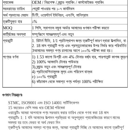
প্যাকেজ
OEM / নিরপেক্ষ / ব্র্যান্ড প্যাকিং / কাস্টমাইজড প্যাকিং
সরবরাহের তারিখ
পেমেন্ট পাওয়ার পর ১-৭ কার্যদিবস
অর্থ প্রদানের মেয়াদ
টি/টি, ওয়েস্টার্ন ইউনিয়ন, এল/সি, মানিগ্রাম
ত্রুটিযুক্ত হার
১%
MOQ
1 পিসি, স্বাগতম নমুনা অর্ডার আমাদের গুণমান পরীক্ষা করতে
কার্ট্রিজের অবস্থা
সম্পূর্ণরূপে সামঞ্জস্যপূর্ণ এবং নতুন
গ্যারান্টি
1. রিটার্ন নীতি, 1/1 প্রতিস্থাপন জন্য ত্রুটিপূর্ণ কারণ দ্বারা উত্পাদিত, বা
2. 18 মাস গ্যারান্টি পণ্য এবং প্রস্তুতকারকের উপর নির্ভর করে পরিবর্তিত হ
3আমাদের সমস্ত পণ্য চালানের আগে ১০০% পরীক্ষা করা হয়।
পণ্যের বর্ণনা
1) 1.53 কালো ডিগ্রী এবং 4% টোনার বর্জ্য হার, পারগামেন্ট কাগজ মুদ্রণ ক
2) 100% আমদানি টোনার পাউডার
3) ব্র্যান্ড নতুন এবং সামঞ্জস্যপূর্ণ টোনার
4) প্রতিযোগিতামূলক মূল্য এবং পরিবেশ বান্ধব
৫) ১০০% গ্যারান্টি
6) কাঁচামাল থেকে সমাপ্ত পণ্য পর্যন্ত 100% পরীক্ষিত
গুণমান নিয়ন্ত্রণঃ
STMC, ISO9001 এবং ISO 14001 সার্টিফিকেশন
15 বছরেরও বেশি সময় ধরে OEM পরিষেবা
ওয়ারেন্টিঃ আমরা আপনাকে পণ্য সরবরাহ করার তারিখ থেকে গণনা করা 18 মাস
গ্যারান্টিঃ 1: 1 যদি আমাদের উত্পাদন প্রক্রিয়া বা অনুপযুক্ত প্যাকেজিংয়ের কারণে মানের
সমস্যা হয় তবে ফেরত বা অর্থ ফেরত দিন
ত্রুটিপূর্ণঃ আমাদের সমস্ত পণ্যের জন্য, আমরা গ্যারান্টি দিচ্ছি যে আমাদের কালো ত্রুটিপূর্ণ