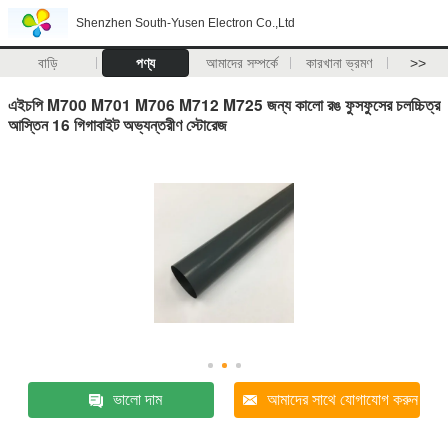
Shenzhen South-Yusen Electron Co.,Ltd
বাড়ি
পণ্য
আমাদের সম্পর্কে
কারখানা ভ্রমণ
>>
এইচপি M700 M701 M706 M712 M725 জন্য কালো রঙ ফুসফুসের চলচ্চিত্র
আস্তিন 16 গিগাবাইট অভ্যন্তরীণ স্টোরেজ
ভালো দাম
আমাদের সাথে যোগাযোগ করুন