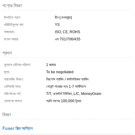
পণ্যের বিবরণ
উৎপত্তি স্থল:
চীন (মেনল্যান্ড)
পরিচিতিমুলক নাম:
YS
সাক্ষ্যদান:
ISO, CE, ROHS
মডেল নম্বার:
এম 701/706/435
প্রদান
ন্যূনতম চাহিদার পরিমাণ:
1 জামায়
মূল্য:
To be negotiated
প্যাকেজিং বিবরণ:
নিরপেক্ষ প্যাকিং / কাস্টমাইজড প্যাকিং
ডেলিভারি সময়:
পেমেন্ট পাওয়ার পরে 1-7 কার্যদিবসে
পরিশোধের শর্ত:
T/T, ওয়েস্টার্ন ইউনিয়ন, L/C, MoneyGram
যোগানের ক্ষমতা:
প্রতি মাসের 100,000 টুকরা
বিবরণ
Fuser ফিল্ম আস্তিন