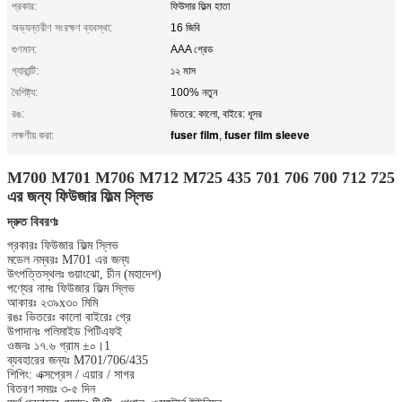
প্রকার:
ফিউসার ফিল্ম হাতা
অভ্যন্তরীণ সংরক্ষণ ব্যবস্থা:
16 জিবি
গুণমান:
AAA গ্রেড
গ্যারান্টি:
১২ মাস
বৈশিষ্ট্য:
100% নতুন
রঙ:
ভিতরে: কালো, বাইরে: ধূসর
fuser film
fuser film sleeve
লক্ষণীয় করা:
,
M700 M701 M706 M712 M725 435 701 706 700 712 725
এর জন্য ফিউজার ফিল্ম স্লিভ
দ্রুত বিবরণঃ
প্রকারঃ ফিউজার ফিল্ম স্লিভ
মডেল নম্বরঃ M701 এর জন্য
উৎপত্তিস্থলঃ গুয়াংঝো, চীন (মহাদেশ)
পণ্যের নামঃ ফিউজার ফিল্ম স্লিভ
আকারঃ ২৩৯x৩০ মিমি
রঙঃ ভিতরেঃ কালো বাইরেঃ গ্রে
উপাদানঃ পলিমাইড পিটিএফই
ওজনঃ ১৭.৬ গ্রাম ±০।1
ব্যবহারের জন্যঃ M701/706/435
শিপিং: এক্সপ্রেস / এয়ার / সাগর
বিতরণ সময়ঃ ৩-৫ দিন