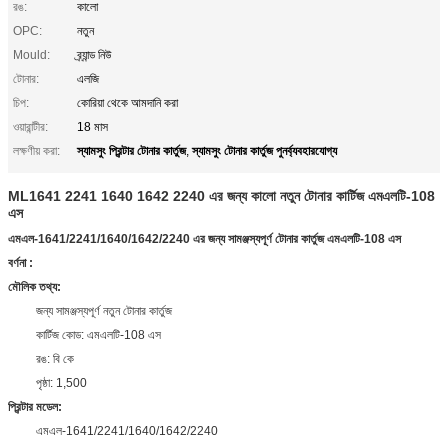
রঙ:
কালো
OPC:
নতুন
Mould:
ব্র্যান্ড নিউ
টোনার:
এলজি
চিপ:
কোরিয়া থেকে আমদানি করা
ওয়ারান্টীর:
18 মাস
স্যামসুং প্রিন্টার টোনার কার্তুজ
স্যামসুং টোনার কার্তুজ পুনর্ব্যবহারযোগ্য
লক্ষণীয় করা:
,
ML1641 2241 1640 1642 2240 এর জন্য কালো নতুন টোনার কার্টিজ এমএলটি-108
এস
এমএল-1641/2241/1640/1642/2240 এর জন্য সামঞ্জস্যপূর্ণ টোনার কার্তুজ এমএলটি-108 এস
বর্ণনা
:
মৌলিক তথ্য:
জন্য সামঞ্জস্যপূর্ণ নতুন টোনার কার্তুজ
কার্টিজ কোড: এমএলটি-108 এস
রঙ: বি কে
পৃষ্ঠা: 1,500
প্রিন্টার মডেল:
এমএল-1641/2241/1640/1642/2240