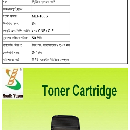
ধরন:
প্রিন্টারে ব্যবহৃত কালি
সামঞ্জস্যপূর্ণ ব্র্যান্ড:
মডেল নম্বার:
MLT-108S
উৎপত্তি স্থল:
চীন
পেমেন্ট এবং শিপিং শর্তাদি:
ছল / CNF / CIF
ন্যূনতম চাহিদার পরিমাণ:
50 পিসি
প্যাকেজিং বিবরণ:
নিরপেক্ষ / কাস্টমাইজড / ই এম বক্স
ডেলিভারি সময়:
3-7 দিন
পরিশোধের শর্ত:
টি / টি, ওয়েস্টার্ন ইউনিয়ন, পেপ্যাল