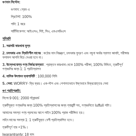
গুণমান সিস্টেম:
গুণমান: গ্রেড এ
প্রিটেস্ট: 100%
পাটা: 1 বছর
সার্টিফিকেশন: আইএসও, সিই, সিও, এমএসডিএস
সুবিধাদি
1. সরাসরি কারখানা মূল্য
2. চমৎকার এবং স্থিতিশীল মানের
: কঠোর মান নিয়ন্ত্রণ, চমৎকার মুদ্রণ এবং নমুনা অর্ডার স্বাগত জানাই, পরীক্ষার
ফলাফল আপনি নিচে দেওয়া হবে না।
3. উল্লেখযোগ্য পণ্য নির্ভরযোগ্যতা
: প্রাক্তন কারখানা থেকে 100% পরীক্ষা, 100% নিশ্চিত, ত্রুটিপূর্ণ
পণ্যগুলির জন্য 1: 1 প্রতিস্থাপন
4. মাসিক উৎপাদন ক্যাপাসিটি
: 100,000 পিসি
5. সেবা:
WORRY- ফ্রি ক্রয়। এক-স্টপ এবং পেশাগতভাবে উষ্ণভাবে বিক্রয়োত্তর সেবা
গুণ প্রতিশ্রুতি:
লিসো 9 001: 2000 স্ট্যান্ডার্ড
ত্রুটিযুক্ত পণ্যগুলির জন্য 100% প্রতিস্থাপনের জন্য গ্যারান্টি সহ, পণ্যগুলিতে luffull পাটা।
আমাদের সমস্ত পণ্য প্রসবের আগে লাইন 100% প্রাক পরীক্ষিত হয়।
লাইন মানের সমস্যা 1: 1 ত্রুটিযুক্ত বেশী প্রতিস্থাপিত হবে।
ত্রুটিপূর্ণ হার <1%।
lwarantranty: 18 মাস