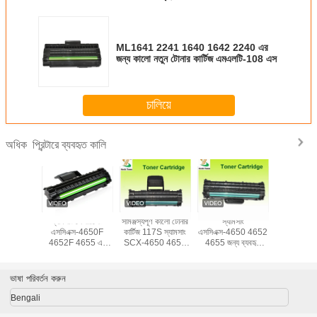
ML1641 2241 1640 1642 2240 এর
জন্য কালো নতুন টোনার কার্টিজ এমএলটি-108 এস
চালিয়ে
প্রিন্টারে ব্যবহৃত কালি
অধিক
7 এস টোনার
স্যামসাং লেজারজেট
সামঞ্জস্যপূর্ণ কালো টোনার
স্যামসাং
116L টোনার 
স্যামসাং
এসসিএক্স-4650F
কার্টিজ 117S স্যামসাং
এসসিএক্স-4650 4652
স্যামসং জন্য ব
স-4650F
4652F 4655 এর
SCX-4650 4652
4655 জন্য ব্যবহৃত
হয়েছে SL
4655 এর
জন্য ব্যবহৃত 117 এস
4655 তে ব্যবহৃত হয়
এমএলটি-ড117 এস
2626 282
্জস্যপূর্ণ
টোনার কার্টিজেস
টোনার কার্টিজ
M2675 26
2876 ক
ভাষা পরিবর্তন করুন
Bengali