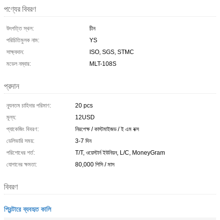
পণ্যের বিবরণ
উৎপত্তি স্থল:
চীন
পরিচিতিমুলক নাম:
YS
সাক্ষ্যদান:
ISO, SGS, STMC
মডেল নম্বার:
MLT-108S
প্রদান
ন্যূনতম চাহিদার পরিমাণ:
20 pcs
মূল্য:
12USD
প্যাকেজিং বিবরণ:
নিরপেক্ষ / কাস্টমাইজড / ই এম বক্স
ডেলিভারি সময়:
3-7 দিন
পরিশোধের শর্ত:
T/T, ওয়েস্টার্ন ইউনিয়ন, L/C, MoneyGram
যোগানের ক্ষমতা:
80,000 পিসি / মাস
বিবরণ
প্রিন্টারে ব্যবহৃত কালি