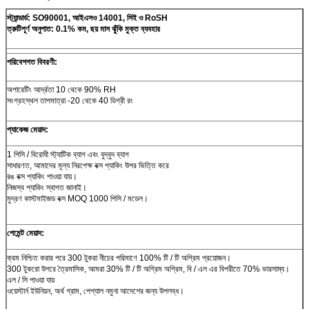
স্ট্যান্ডার্ড: SO90001, আইএসও 14001, সিই ও RoSH
ত্রুটিপূর্ণ অনুপাত: 0.1% কম, ছয় মাস ঝুঁকি মুক্ত ব্যবহার
পরিবেশগত বিবরণী:
অপারেটিং আর্দ্রতা 10 থেকে 90% RH
সংগ্রহস্থল তাপমাত্রা -20 থেকে 40 ডিগ্রী রং
প্যাকেজ মেয়াদ:
1 পিসি / বিরোধী স্ট্যাটিক ব্যাগ এবং বুদ্বুদ ব্যাগ
সাধারণত, আমাদের মূল্য নিরপেক্ষ বক্স প্যাকিং উপর ভিত্তি করে
রঙ বক্স প্যাকিং পাওয়া যায়।
নিজস্ব প্যাকিং স্বাগত জানাই।
মুদ্রণ কাস্টমাইজড বক্স MOQ 1000 পিসি / মডেল।
পেমেন্ট মেয়াদ:
ক্রম নিশ্চিত করার পরে 300 টুকরা নীচের পরিমাণে 100% টি / টি অগ্রিম প্রয়োজন।
300 টুকরো উপরে ত্রৈমাসিক, আমরা 30% টি / টি অগ্রিম অগ্রিম, বি / এল এর বিপরীতে 70% ভারসাম্য।
এল / সি পাওয়া যায়
ওয়েস্টার্ন ইউনিয়ন, অর্থ গ্রাম, পেপ্যাল ​​নমুনা আদেশের জন্য উপলব্ধ।