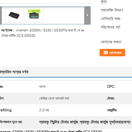
মূল্য:
প্যাকেজিং বিবরণ:
ডেলিভারি সময়:
পরিশোধের শর্ত:
বড় ইমেজ :
এসএক্সএক্স -5330N / 5530 / 5530FN জন্য বি কে রঙ
টোনার কার্টিজ SCX-D5530
যোগানের ক্ষমতা:
যোগাযোগ
িস্তারিত পণ্যের বর্ণনা
রঙ:
কালো
OPC:
চিপ:
কোরিয়া থেকে আমদানি করা
টোনার:
refilling:
2-3 বার
ওয়ারান্টীর:
স্যামসুং প্রিন্টার টোনার কার্তুজ
স্যামসুং টোনার কার্তুজ পুনর্ব্যবহারযোগ্য
বিশেষভাবে তুলে ধরা:
,
সএক্সএক্স -5330N / 5530 / 5530FN জন্য বি কে রঙ টোনার কার্টিজ SCX-D5530