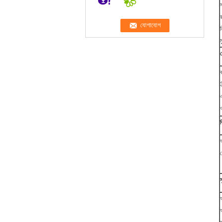
র
প
এ
ও
ব
স