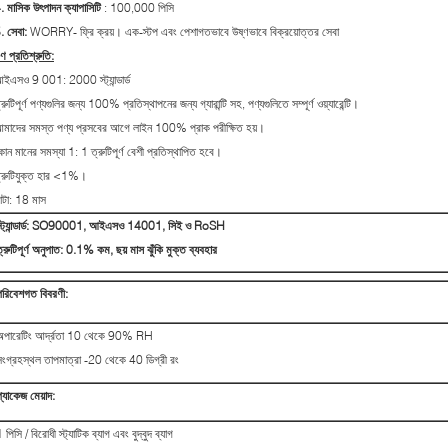
. মাসিক উৎপাদন ক্যাপাসিটি
: 100,000 পিসি
. সেবা:
WORRY- ফ্রি ক্রয়। এক-স্টপ এবং পেশাগতভাবে উষ্ণভাবে বিক্রয়োত্তর সেবা
ুণ প্রতিশ্রুতি:
ইএসও 9 001: 2000 স্ট্যান্ডার্ড
্রুটিপূর্ণ পণ্যগুলির জন্য 100% প্রতিস্থাপনের জন্য গ্যারান্টি সহ, পণ্যগুলিতে সম্পূর্ণ ওয়্যারেন্টি।
মাদের সমস্ত পণ্য প্রসবের আগে লাইন 100% প্রাক পরীক্ষিত হয়।
োন মানের সমস্যা 1: 1 ত্রুটিপূর্ণ বেশী প্রতিস্থাপিত হবে।
্রুটিযুক্ত হার <1%।
াটা: 18 মাস
স্ট্যান্ডার্ড: SO90001, আইএসও 14001, সিই ও RoSH
্রুটিপূর্ণ অনুপাত: 0.1% কম, ছয় মাস ঝুঁকি মুক্ত ব্যবহার
পরিবেশগত বিবরণী:
অপারেটিং আর্দ্রতা 10 থেকে 90% RH
সংগ্রহস্থল তাপমাত্রা -20 থেকে 40 ডিগ্রী রং
্যাকেজ মেয়াদ:
 পিসি / বিরোধী স্ট্যাটিক ব্যাগ এবং বুদ্বুদ ব্যাগ