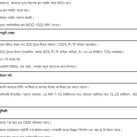
সাধারণত, আমাদের মূল্য নিরপেক্ষ বক্স প্যাকিং উপর ভিত্তি করে
ঙ বক্স প্যাকিং পাওয়া যায়।
নিজস্ব প্যাকিং স্বাগত জানাই।
মুদ্রণ কাস্টমাইজড বক্স MOQ 1000 পিসি / মডেল।
েমেন্ট মেয়াদ:
ক্রম নিশ্চিত করার পরে 300 টুকরা নীচের পরিমাণে 100% টি / টি অগ্রিম প্রয়োজন।
300 টুকরো উপরে ত্রৈমাসিক, আমরা 30% টি / টি অগ্রিম অগ্রিম, বি / এল এর বিপরীতে 70% ভারসাম্য।
ল / সি পাওয়া যায়
য়েস্টার্ন ইউনিয়ন, অর্থ গ্রাম, পেপ্যাল ​​নমুনা আদেশের জন্য উপলব্ধ।
িতরণ শর্ত:
আপনি আমাদের শিপিং অংশীদার বা আপনার নিজের অংশীদার চয়ন করতে পারেন।
ডেলিভারি বিস্তারিত: প্রাপ্ত আমানত -২0 জিপি 7-10 কার্যদিবসের পরে, আমানত প্রাপ্তির পরে 15-20 কার্যদিবস - 4
ুবিধাদি:
আমরা 18 বছর ধরে OEM অভিজ্ঞতা আছে।
আমরা কঠোরভাবে প্রতিটি পণ্য উত্পাদন করতে পেশাদারী মানের নিয়ন্ত্রণ সিস্টেম এবং আর & ডি বিভাগ আছে।