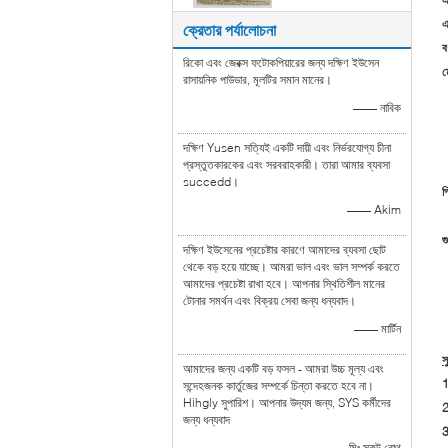
এ
ক্রেতার পর্যালোচনা
বর
রিকো এবং জেরক্স ফটোকপিয়ারের জন্য দক্ষিণ ইউসেন
ম
রাসায়নিক পাউডার, মূলটির সমান মানের।
—— নাবিক
দক্ষিণ Yusen সত্যিই একটি দায়ী এবং নির্ভরযোগ্য চীনা
প্রস্তুতকারকের এবং সরবরাহকারী। তারা আমার ব্যবসা
succedd।
প
—— Akim
গ
দক্ষিণ ইউসেনের প্রচেষ্টার কারণে আমাদের ব্যবসা ছোট
থেকে বড় হয়ে যাচ্ছে। আমরা ভাল এবং ভাল সম্পর্ক করতে
আমাদের প্রচেষ্টা রাখা হবে। আপনার স্থিতিশীল মানের
টোনার সমর্থন এবং বিক্রয় সেবা জন্য ধন্যবাদ।
—— মার্টিন
স
আমাদের জন্য একটি বড় ফসল - আমরা উচ্চ মূল্য এবং
1
সন্দেহজনক কার্তুজের সম্পর্কে চিন্তা করতে হবে না।
Hihgly সুপারিশ। আপনার উদ্যম জন্য, SYS কর্মীদের
2
জন্য ধন্যবাদ
3
—— মিঃ স্কট রোথ