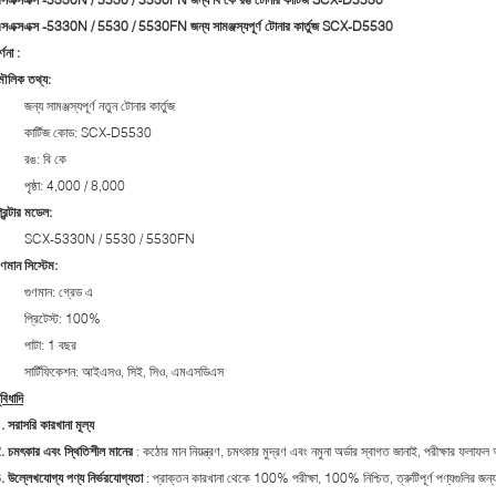
সএক্সএক্স -5330N / 5530 / 5530FN জন্য সামঞ্জস্যপূর্ণ টোনার কার্তুজ SCX-D5530
্ণনা
:
ৌলিক তথ্য:
জন্য সামঞ্জস্যপূর্ণ নতুন টোনার কার্তুজ
কার্টিজ কোড: SCX-D5530
রঙ: বি কে
পৃষ্ঠা: 4,000 / 8,000
্রিন্টার মডেল:
SCX-5330N / 5530 / 5530FN
ুণমান সিস্টেম:
গুণমান: গ্রেড এ
প্রিটেস্ট: 100%
পাটা: 1 বছর
সার্টিফিকেশন: আইএসও, সিই, সিও, এমএসডিএস
ুবিধাদি
. সরাসরি কারখানা মূল্য
. চমৎকার এবং স্থিতিশীল মানের
: কঠোর মান নিয়ন্ত্রণ, চমৎকার মুদ্রণ এবং নমুনা অর্ডার স্বাগত জানাই, পরীক্ষার ফলাফল
. উল্লেখযোগ্য পণ্য নির্ভরযোগ্যতা
: প্রাক্তন কারখানা থেকে 100% পরীক্ষা, 100% নিশ্চিত, ত্রুটিপূর্ণ পণ্যগুলির জন্