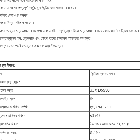
আমরা উচ্চ মানের সঙ্গে প্রতিযোগী মূল্য আছে।
মাদের সব সামঞ্জস্যপূর্ণ কার্তুজ মূল প্রিন্টার ভাল সঞ্চালন করা হয়।
অবিরত সেবা এবং সমর্থন।
আমরা মিশ্রণ পরিমাণ গ্রহণ।
আরো তথ্যের জন্য আমাদের সব পণ্য এবং একটি সম্পূর্ণ মূল্য তালিকা জন্য আমাদের সাথে যোগাযোগ বিনা দ্বিধায় দয়া কর
সমস্ত ব্র্যান্ডের নাম, ট্রেডমার্ক এবং লোগো তাদের নিজ নিজ মালিকদের সম্পত্তি।
সমস্ত মডেল পদবি বর্ণনামূলক এবং সামঞ্জস্য উদ্দেশ্যে।
ণ্যের বিবরণ:
ধরন:
প্রিন্টারে ব্যবহৃত কালি
ামঞ্জস্যপূর্ণ ব্র্যান্ড:
মডেল নম্বার:
SCX-D5530
উৎপত্তি স্থল:
চীন
েমেন্ট এবং শিপিং শর্তাদি:
ছল / CNF / CIF
্যূনতম চাহিদার পরিমাণ:
50 পিসি
প্যাকেজিং বিবরণ:
নিরপেক্ষ / কাস্টমাইজড / ই এম বক্স
ডেলিভারি সময়:
3-7 দিন