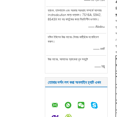
4
5
ব্যাংক, হাসপাতাল এবং সরকার সরবরাহ সম্পর্কে আপনার
গ
instrodcution জন্য ধন্যবাদ। 7516A, 5942,
8543X মত বড় কার্তুজের জন্য স্থিতিশীল গুণমান।
আ
—— Abdou
ত
আ
দক্ষিন ইউসেন উচ্চ মানের টোনার কার্ট্রিজে মনোনিবেশ
ক
করুন।
ত
—— রবার্ট
প
উচ্চ মানের, আমাদের গ্রাহকরা খুব সন্তুষ্ট
ত
—— টাট্টু
তোমার দর্শন লগ করা অনলাইন চ্যাট এখন
প
1