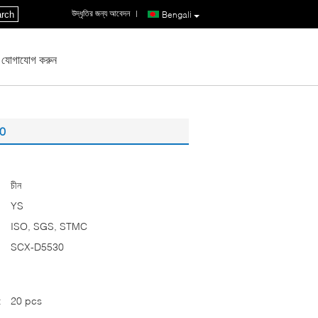
উদ্ধৃতির জন্য আবেদন
|
rch
Bengali
 যোগাযোগ করুন
30
চীন
YS
ISO, SGS, STMC
SCX-D5530
:
20 pcs