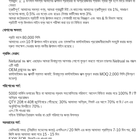
গ্যারান্টি: 1: 1 গুণমান সমস্যা আমাদের উত্পাদন প্রক্রিয়া বা অপ্রয়োজনীয় প্যাকিং দ্বারা সৃষ্ট হলে ফিরে ফিরুন বা
ফেরত
ত্রুটিপূর্ণ: আমাদের সমস্ত পণ্য, আমরা গ্যারান্টি দিই যে কালোের আমাদের ত্রুটিযুক্ত হার 1%, সাধারণ
মডেলের জন্য, 0.5% এর মধ্যে এবং রঙের টোনার কার্টিজের জন্য 3%
আমরা কঠোরভাবে প্রতিটি পণ্য উত্পাদন করতে পেশাদারী মানের নিয়ন্ত্রণ এবং আর & ডি বিভাগ আছে
প্রতিটি পণ্য উৎপাদন লাইন বন্ধ আগে পরীক্ষা করা হয় তা নিশ্চিত করুন
যোগানের ক্ষমতা:
প্রতি মাসে 80,000 পিসি
আমাদের এখন 10 টি উত্পাদন লাইন রয়েছে এবং তাৎক্ষণিক কাস্টমাইজড প্রয়োজনীয়তাগুলি সন্তুষ্ট করার জন্য
দ্রুত পদক্ষেপ নেওয়ার জন্য নমনীয় উত্পাদন লাইন রয়েছে।
প্যাকিং মেয়াদ:
Netural রঙ বাক্স: এছাড়াও আমরা বিনামূল্যে আপনার লোগো মুদ্রণ করতে পারেন তারপর Netrual রঙ বাক্সে
এটি লাঠি
OEM ব্র্যান্ডের রঙ বাক্স
কাস্টমাইজড রঙ বাক্সটি স্বাগত জানাই: বিনামূল্যে কাস্টমাইজড বাক্স মুদ্রণ করার MOQ 2,000 পিসি (মিশ্রণ
মডেল)
পরিশোধের শর্ত:
5000 মার্কিন ডলারের নীচে বা আমাদের প্রথম সহযোগিতার পরিমাণ: আদেশ নিশ্চিত করার পরে 100% টি / টি
অগ্রিম প্রয়োজন
QTY 20ft বা 40ft কন্টেইনারে পৌঁছেছে: 30% আমানত অগ্রিম, শিফট এর আগে 70% বা বি / এল এর
অনুলিপিের বিপরীতে 70%।
এল / সি পাওয়া যায়
পশ্চিম ইউনিয়ন ট্রায়াল অর্ডার বা ছোট পরিমাণের জন্য উপলব্ধ
সরবরাহের শর্ত:
ডেলিভারি সময়: (নিয়মিত মডেলের জন্য) এলসিএল / 20 জিপি এর জন্য আমানত প্রাপ্তির 7-10 দিন পর; 40
জিপি জন্য আমানত জমা পরে 15 - 15 দিন
EXW, FOB, সিআইএফ পাওয়া যায়