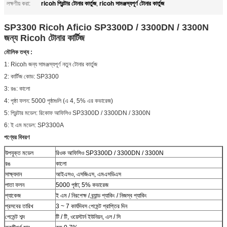
ricoh প্রিন্টার টোনার কার্তুজ
ricoh সামঞ্জস্যপূর্ণ টোনার কার্তুজ
লক্ষণীয় করা:
,
SP3300 Ricoh Aficio SP3300D / 3300DN / 3300N
জন্য Ricoh টোনার কার্টিজ
মৌলিক তথ্য :
1: Ricoh জন্য সামঞ্জস্যপূর্ণ নতুন টোনার কার্তুজ
2: কার্টিজ কোড: SP3300
3: রঙ: কালো
4: পৃষ্ঠা ফলন: 5000 পৃষ্ঠাগুলি (এ 4, 5% এর কভারেজ)
5: প্রিন্টার মডেল: রিকোফ আফিসিও SP3300D / 3300DN / 3300N
6: ই এম মডেল: SP3300A
পণ্যের বিবরণ
উপযুক্ত মডেল
রিওক আফিসিও SP3300D / 3300DN / 3300N
রঙ
কালো
সাক্ষ্যদান
আইএসও, এসজিএস, এমএসডিএস
পাতা ফলন
5000 পৃষ্ঠা; 5% কভারেজ
প্যাকেজ
ই এম / নিরপেক্ষ / ব্র্যান্ড প্যাকিং / নিজস্ব প্যাকিং
প্রসবের তারিখ
3 ~ 7 কার্যদিবস পেমেন্ট প্রাপ্তির দিন
পেমেন্ট শব্দ
টি / টি, ওয়েস্টার্ন ইউনিয়ন, এল / সি