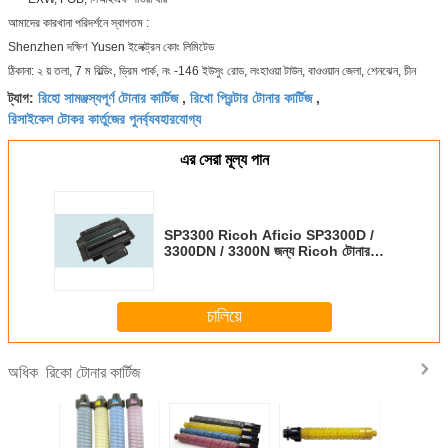
আমাদের কারখানা পরিদর্শনে স্বাগতম :
Shenzhen দক্ষিণ Yusen ইলেক্ট্রন কোং লিমিটেড
ঠিকানা: ২ য় তলা, 7 ম বিল্ডিং, ড্রিম পার্ক, নং -146 ইউসুং রোড, লংহাওয়া টাউন, বাওওয়ান জেলা, শেনঝেন, চীন
রিহো সামঞ্জস্যপূর্ণ টোনার কার্টিজ
রিখো প্রিন্টার টোনার কার্টিজ
ট্যাগ:
,
,
রিসাইকেল টোকর কার্তুজের পুনর্ব্যবহারযোগ্য
এর সেরা মূল্য পান
SP3300 Ricoh Aficio SP3300D /
3300DN / 3300N জন্য Ricoh টোনার
কার্টিজ
চালিয়ে
রিকো টোনার কার্টিজ
অধিক