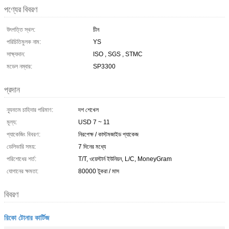
পণ্যের বিবরণ
উৎপত্তি স্থল:
চীন
পরিচিতিমুলক নাম:
YS
সাক্ষ্যদান:
ISO , SGS , STMC
মডেল নম্বার:
SP3300
প্রদান
ন্যূনতম চাহিদার পরিমাণ:
দশ শেখেল
মূল্য:
USD 7 ~ 11
প্যাকেজিং বিবরণ:
নিরপেক্ষ / কাস্টমজাইড প্যাকেজ
ডেলিভারি সময়:
7 দিনের মধ্যে
পরিশোধের শর্ত:
T/T, ওয়েস্টার্ন ইউনিয়ন, L/C, MoneyGram
যোগানের ক্ষমতা:
80000 টুকরা / মাস
বিবরণ
রিকো টোনার কার্টিজ