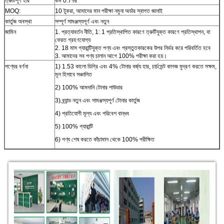
ত্রুটিপূর্ণ হার
কম 0.7%
MOQ:
10 টুকরা, আমাদের মান পরীক্ষা নমুনা অর্ডার স্বাগত জানাই
কার্তুজ অবস্থা
সম্পূর্ণ সামঞ্জস্যপূর্ণ এবং নতুন
জামিন
1. প্রত্যাবর্তন নীতি, 1: 1 প্রতিস্থাপিত কারণে ত্রুটিযুক্ত কারণে প্রতিস্থাপন, বা
ফেরত গ্রহণযোগ্য
2. 18 মাস গ্যারান্টিযুক্ত পণ্য এবং প্রস্তুতকারকের উপর নির্ভর করে পরিবর্তিত হবে
3. আমাদের সব পণ্য চালান আগে 100% পরীক্ষা করা হয়।
পণ্যের বর্ণনা
1) 1.53 কালো ডিগ্রি এবং 4% টোনার বর্জ্য হার, চার্চমেন্ট কাগজ মুদ্রণ করতে সক্ষম,
মূল হিসাবে সঞ্চালিত
2) 100% আমদানি টোনার পাউডার
3) ব্র্যান্ড নতুন এবং সামঞ্জস্যপূর্ণ টোনার কার্তুজ
4) প্রতিযোগী মূল্য এবং পরিবেশ বান্ধব
5) 100% গ্যারান্টি
6) পণ্য শেষ করতে কাঁচামাল থেকে 100% পরীক্ষিত