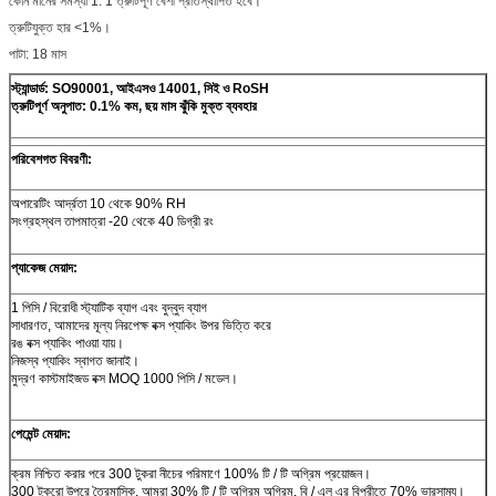
কোন মানের সমস্যা 1: 1 ত্রুটিপূর্ণ বেশী প্রতিস্থাপিত হবে।
ত্রুটিযুক্ত হার <1%।
পাটা: 18 মাস
স্ট্যান্ডার্ড: SO90001, আইএসও 14001, সিই ও RoSH
ত্রুটিপূর্ণ অনুপাত: 0.1% কম, ছয় মাস ঝুঁকি মুক্ত ব্যবহার
পরিবেশগত বিবরণী:
অপারেটিং আর্দ্রতা 10 থেকে 90% RH
সংগ্রহস্থল তাপমাত্রা -20 থেকে 40 ডিগ্রী রং
প্যাকেজ মেয়াদ:
1 পিসি / বিরোধী স্ট্যাটিক ব্যাগ এবং বুদ্বুদ ব্যাগ
সাধারণত, আমাদের মূল্য নিরপেক্ষ বক্স প্যাকিং উপর ভিত্তি করে
রঙ বক্স প্যাকিং পাওয়া যায়।
নিজস্ব প্যাকিং স্বাগত জানাই।
মুদ্রণ কাস্টমাইজড বক্স MOQ 1000 পিসি / মডেল।
পেমেন্ট মেয়াদ:
ক্রম নিশ্চিত করার পরে 300 টুকরা নীচের পরিমাণে 100% টি / টি অগ্রিম প্রয়োজন।
300 টুকরো উপরে ত্রৈমাসিক, আমরা 30% টি / টি অগ্রিম অগ্রিম, বি / এল এর বিপরীতে 70% ভারসাম্য।