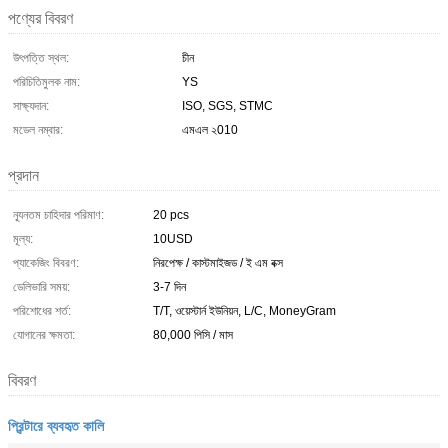
পণ্যের বিবরণ
উৎপত্তি স্থল:
চীন
পরিচিতিমুলক নাম:
YS
সাক্ষ্যদান:
ISO, SGS, STMC
মডেল নম্বার:
এমএল ২010
প্রদান
ন্যূনতম চাহিদার পরিমাণ:
20 pcs
মূল্য:
10USD
প্যাকেজিং বিবরণ:
নিরপেক্ষ / কাস্টমাইজড / ই এম বক্স
ডেলিভারি সময়:
3-7 দিন
পরিশোধের শর্ত:
T/T, ওয়েস্টার্ন ইউনিয়ন, L/C, MoneyGram
যোগানের ক্ষমতা:
80,000 পিসি / মাস
বিবরণ
প্রিন্টারে ব্যবহৃত কালি