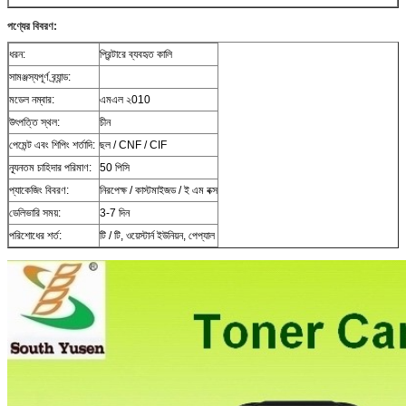
পণ্যের বিবরণ:
ধরন:
প্রিন্টারে ব্যবহৃত কালি
সামঞ্জস্যপূর্ণ ব্র্যান্ড:
মডেল নম্বার:
এমএল ২010
উৎপত্তি স্থল:
চীন
পেমেন্ট এবং শিপিং শর্তাদি:
ছল / CNF / CIF
ন্যূনতম চাহিদার পরিমাণ:
50 পিসি
প্যাকেজিং বিবরণ:
নিরপেক্ষ / কাস্টমাইজড / ই এম বক্স
ডেলিভারি সময়:
3-7 দিন
পরিশোধের শর্ত:
টি / টি, ওয়েস্টার্ন ইউনিয়ন, পেপ্যাল