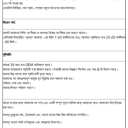
এল / সি পাওয়া যায়
ওয়েস্টার্ন ইউনিয়ন, অর্থ গ্রাম, পেপ্যাল ​​নমুনা আদেশের জন্য উপলব্ধ।
বিতরণ শর্ত:
আপনি আমাদের শিপিং অংশীদার বা আপনার নিজের অংশীদার চয়ন করতে পারেন।
ডেলিভারি বিস্তারিত: প্রাপ্ত আমানত -২0 জিপি 7-10 কার্যদিবসের পরে, আমানত প্রাপ্তির পরে 15-20 কার্যদিবস
- 40 জিপি।
সুবিধাদি:
আমরা 18 বছর ধরে OEM অভিজ্ঞতা আছে।
আমরা কঠোরভাবে প্রতিটি পণ্য উত্পাদন করতে পেশাদারী মানের নিয়ন্ত্রণ সিস্টেম এবং আর & ডি বিভাগ আছে।
আমরা উচ্চ মানের সঙ্গে প্রতিযোগী মূল্য আছে।
আমাদের সব সামঞ্জস্যপূর্ণ কার্তুজ মূল প্রিন্টার ভাল সঞ্চালন করা হয়।
অবিরত সেবা এবং সমর্থন।
আমরা মিশ্রণ পরিমাণ গ্রহণ।
আরো তথ্যের জন্য আমাদের সব পণ্য এবং একটি সম্পূর্ণ মূল্য তালিকা জন্য আমাদের সাথে যোগাযোগ বিনা দ্বিধায়
দয়া করে।
সমস্ত ব্র্যান্ডের নাম, ট্রেডমার্ক এবং লোগো তাদের নিজ নিজ মালিকদের সম্পত্তি।
সমস্ত মডেল পদবি বর্ণনামূলক এবং সামঞ্জস্য উদ্দেশ্যে।