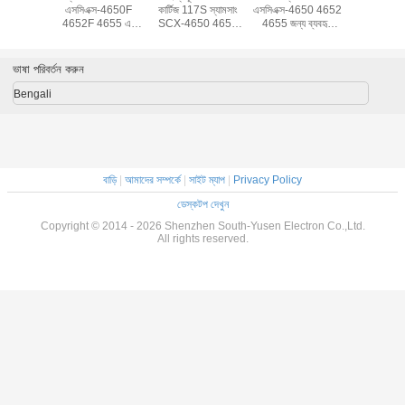
স্যামসাং
এসসিএক্স-4650F
কার্টিজ 117S স্যামসাং
এসসিএক্স-4650 4652
স্যামসং জন্য ব
স-4650F
4652F 4655 এর
SCX-4650 4652
4655 জন্য ব্যবহৃত
হয়েছে SL
4655 এর
জন্য ব্যবহৃত 117 এস
4655 তে ব্যবহৃত হয়
এমএলটি-ড117 এস
2626 282
্জস্যপূর্ণ
টোনার কার্টিজেস
টোনার কার্টিজ
M2675 26
2876 ক
ভাষা পরিবর্তন করুন
Bengali
বাড়ি
|
আমাদের সম্পর্কে
|
সাইট ম্যাপ
|
Privacy Policy
ডেস্কটপ দেখুন
Copyright © 2014 - 2026 Shenzhen South-Yusen Electron Co.,Ltd.
All rights reserved.