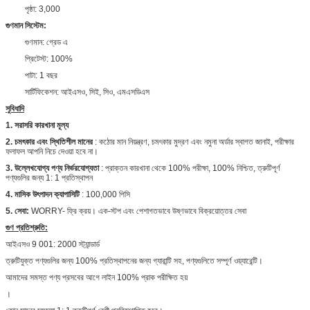
পৃষ্ঠা: 3,000
গুণমান সিস্টেম:
গুণমান: গ্রেড এ
প্রিটেস্ট: 100%
পাটা: 1 বছর
সার্টিফিকেশন: আইএসও, সিই, সিও, এমএসডিএস
সুবিধাদি
1. সরাসরি কারখানা মূল্য
2. চমৎকার এবং স্থিতিশীল মানের
: কঠোর মান নিয়ন্ত্রণ, চমৎকার মুদ্রণ এবং নমুনা অর্ডার স্বাগত জানাই, পরীক্ষার
ফলাফল আপনি নিচে দেওয়া হবে না।
3. উল্লেখযোগ্য পণ্য নির্ভরযোগ্যতা
: প্রাক্তন কারখানা থেকে 100% পরীক্ষা, 100% নিশ্চিত, ত্রুটিপূর্ণ
পণ্যগুলির জন্য 1: 1 প্রতিস্থাপন
4. মাসিক উৎপাদন ক্যাপাসিটি
: 100,000 পিসি
5. সেবা:
WORRY- ফ্রি ক্রয়। এক-স্টপ এবং পেশাগতভাবে উষ্ণভাবে বিক্রয়োত্তর সেবা
গুণ প্রতিশ্রুতি:
আইএসও 9 001: 2000 স্ট্যান্ডার্ড
ত্রুটিযুক্ত পণ্যগুলির জন্য 100% প্রতিস্থাপনের জন্য গ্যারান্টি সহ, পণ্যগুলিতে সম্পূর্ণ ওয়্যারেন্টি।
আমাদের সমস্ত পণ্য প্রসবের আগে লাইন 100% প্রাক পরীক্ষিত হয়
।