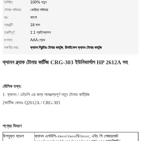
বৈশিষ্ট্য:
100% নতুন
টোনার পাউডার:
কোরিয়া পাউডার
রঙ:
কালো
গ্যারান্টি:
18 মাস
ত্রুটিপূর্ণ:
1:1 প্রতিস্থাপন
গুণমান:
AAA গ্রেড
ক্যানন প্রিন্টার টোনার কার্তুজ
রিসাইকেল ক্যানন টোনার কার্তুজ
লক্ষণীয় করা:
,
ক্যানন ব্ল্যাক টোনার কার্টিজ CRG-303 ইউনিভার্সাল HP 2612A সহ
মৌলিক তথ্য:
1: ক্যানন / এইচপি এর জন্য সামঞ্জস্যপূর্ণ নতুন টোনার কার্ট্রিজ
2কার্টিজ কোডঃ Q2612A / CRG-303
পণ্যের বিবরণ
উপযুক্ত মডেল
ক্যানন এলবিপি-২৯০০/২৯০০বি/৩০০০; এইচ পি লেজারজেট