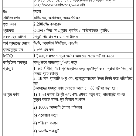
১০১০/১০১২/১০১৫/১০১৮/১০২২/১০২২এন/১০২২এনডব্লিউ/
১০২০/৩০১৫এমএফপি/৩০২০এমএফপি
রঙ
কালো
সার্টিফিকেশন
আইএসও, এসজিএস, এমএসডিএস
পৃষ্ঠা ফলন
2,200৫% কভারেজ
প্যাকেজ
OEM / নিরপেক্ষ / ব্র্যান্ড প্যাকিং / কাস্টমাইজড প্যাকিং
সরবরাহের তারিখ
পেমেন্ট পাওয়ার পর ১-৭ কার্যদিবস
অর্থ প্রদানের মেয়াদ
টি/টি, ওয়েস্টার্ন ইউনিয়ন, এল/সি
ত্রুটিযুক্ত হার
০.৮% এর কম
MOQ
1 টুকরা, স্বাগতম নমুনা অর্ডার আমাদের মানের পরীক্ষা করতে
কার্ট্রিজের অবস্থা
সম্পূর্ণরূপে সামঞ্জস্যপূর্ণ এবং নতুন
গ্যারান্টি
1. রিটার্ন নীতি, 1/1 প্রতিস্থাপন জন্য ত্রুটিপূর্ণ কারণ দ্বারা উত্পাদিত, বা
ফেরত গ্রহণযোগ্য
2. 18 মাস গ্যারান্টি পণ্য এবং প্রস্তুতকারকের উপর নির্ভর করে পরিবর্তিত
হবে
3আমাদের সমস্ত পণ্য চালানের আগে ১০০% পরীক্ষা করা হয়।
পণ্যের বর্ণনা
1) 1.53 কালো ডিগ্রী এবং 4% টোনার বর্জ্য হার, পারগামেন্ট কাগজ
মুদ্রণ করতে সক্ষম, মূল হিসাবে সঞ্চালন
2) 100% আমদানি টোনার পাউডার
৩) একেবারে নতুন
4) পরিবেশ বান্ধব
৫) ১০০% গ্যারান্টি