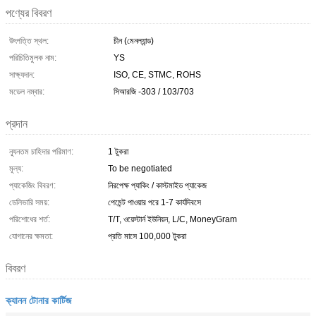
পণ্যের বিবরণ
উৎপত্তি স্থল:
চীন (মেনল্যান্ড)
পরিচিতিমুলক নাম:
YS
সাক্ষ্যদান:
ISO, CE, STMC, ROHS
মডেল নম্বার:
সিআরজি -303 / 103/703
প্রদান
ন্যূনতম চাহিদার পরিমাণ:
1 টুকরা
মূল্য:
To be negotiated
প্যাকেজিং বিবরণ:
নিরপেক্ষ প্যাকিং / কাস্টমাইড প্যাকেজ
ডেলিভারি সময়:
পেমেন্ট পাওয়ার পরে 1-7 কার্যদিবসে
পরিশোধের শর্ত:
T/T, ওয়েস্টার্ন ইউনিয়ন, L/C, MoneyGram
যোগানের ক্ষমতা:
প্রতি মাসে 100,000 টুকরা
বিবরণ
ক্যানন টোনার কার্টিজ