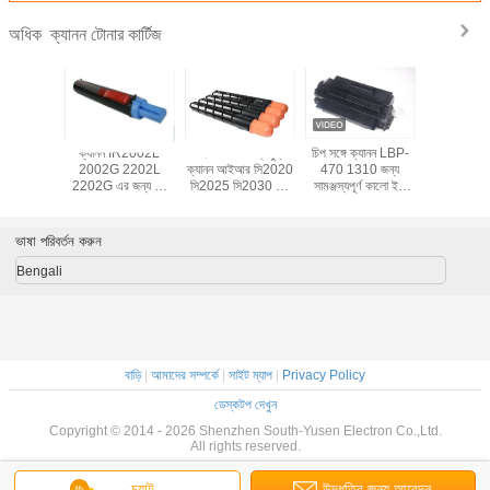
ক্যানন টোনার কার্টিজ
অধিক
ইআর 2520
ক্যানন IR2002L
আইএনও শংসাপত্রযুক্ত
চিপ সঙ্গে ক্যানন LBP-
C-EXV14 
ন্য এনপিজি
2002G 2202L
ক্যানন আইআর সি2020
470 1310 জন্য
টোনার কা
/ 51
2202G এর জন্য সি-
সি2025 সি2030 এর
সামঞ্জস্যপূর্ণ কালো ইপি
4/35 সি-
এক্সভি 42 টোনার কার্তুজ
জন্য ব্যবহৃত এনপিজি -২২
-32 ক্যানন টোনার কার্তুজ
/33 ড্রাম
ব্যবহৃত হয়েছে
টোনার কার্টিজ
00 পৃষ্ঠা
ভাষা পরিবর্তন করুন
Bengali
বাড়ি
|
আমাদের সম্পর্কে
|
সাইট ম্যাপ
|
Privacy Policy
ডেস্কটপ দেখুন
Copyright © 2014 - 2026 Shenzhen South-Yusen Electron Co.,Ltd.
All rights reserved.
চ্যাট
উদ্ধৃতির জন্য আবেদন