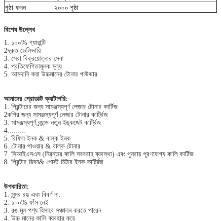
পৃষ্ঠা ফলন
২০০০ পৃষ্ঠা
বিশেষ উল্লেখ
1. ১০০% গ্যারান্টি
2দ্রুত ডেলিভারি
3. সেরা বিক্রয়োত্তর সেবা
4. প্রতিযোগিতামূলক মূল্য
5. আমদানি করা উচ্চমানের টোনার পাউডার
আমাদের প্রোডাক্ট ক্যাটাগরি:
1. প্রিন্টারের জন্য সামঞ্জস্যপূর্ণ লেজার টোনার কার্টিজ
2কপির জন্য সামঞ্জস্যপূর্ণ লেজার টোনার কার্ট্রিজ
3. সামঞ্জস্যপূর্ণ ব্র্যান্ড নতুন ইঙ্কজেট কার্ট্রিজ
4.........
5. রিফিল ইনক & বাল্ক ইনক
6. টোনার পাওয়ার & বাল্ক টোনার
7. সিআইএসএস (নিরন্তর কালি সরবরাহ ব্যবস্থা) এবং পুনরায় পূরণযোগ্য কালি কার্টিজ
8. প্রিন্টার রিবন& পোস্ট মিটার ইনক কার্ট্রিজ
উপকারিতা:
1. সুন্দর রঙ এবং বিবর্ণ না.
2. ১০০% ফাঁস নেই
3. রঙ মূল পণ্য হিসাবে সঞ্চালন করতে পারেন
4. উচ্চ মানের কালি ব্যবহার করে