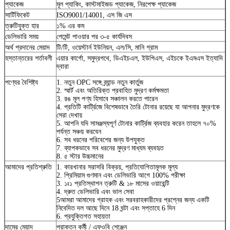
প্যাকেজ
মূল প্যাকিং, কাস্টমাইজড প্যাকেজ, নিরপেক্ষ প্যাকেজ
সার্টিফিকেট
ISO9001/14001, এস জি এস
ত্রুটিযুক্ত হার
১% এর কম
ডেলিভারি সময়
পেমেন্ট পাওয়ার পর ৩-৫ কার্যদিবস
অর্থ প্রদানের মেয়াদ
টি/টি, ওয়েস্টার্ন ইউনিয়ন, এল/সি, মানি গ্রাম
হস্তান্তরের শর্তাবলী
এয়ার কার্গো, সমুদ্রপথে, ডিএইচএল, ইউপিএস, এইচকে ইএমএস ইত্যাদি
দ্বারা
পণ্যের বৈশিষ্ট্য
1. নতুন OPC সঙ্গে ব্র্যান্ড নতুন কার্তুজ
2. স্মার্ট এবং অতিরিক্ত প্রবাহিত মুদ্রণ কর্মক্ষমতা
3. রঙ মূল পণ্য হিসাবে সঞ্চালন করতে পারেন
4. প্রতিটি কার্ট্রিজে বিশেষভাবে তৈরি টোনার রয়েছে যা আপনার মুদ্রণকে
সেরা দেখায়
5. আপনি যদি সামঞ্জস্যপূর্ণ টোনার কার্ট্রিজ ব্যবহার করেন তাহলে ৭০%
পর্যন্ত সঞ্চয় করবেন
6. সব ধরনের পরিবেশের জন্য উপযুক্ত
7. ব্যাপকভাবে সব ধরনের মুদ্রণ মাধ্যম ব্যবহৃত
8. ৫ স্টার উচ্চমানের
আমাদের প্রতিশ্রুতি
1. কারখানার সরাসরি বিক্রয়, প্রতিযোগিতামূলক মূল্য
2. প্রিমিয়াম গুণমান এবং ডেলিভারি আগে 100% পরীক্ষা
3. ১ঃ১ প্রতিস্থাপন ত্রুটি & ১৮ মাসের ওয়ারেন্টি
4. দ্রুত ডেলিভারি এবং ভাল সেবা
5আমরা আমাদের গ্রাহক এবং সরবরাহকারীদের প্রশ্নের জন্য একটি
নিবেদিত দল আছে দিনে 18 ঘন্টা এবং সপ্তাহে 6 দিন
6. প্রযুক্তিগত সহায়তা
দামের মেয়াদ
প্রাক্তন কর্মী / এফওবি শেঞ্জেন