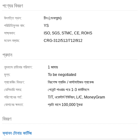
পণ্যের বিবরণ
উৎপত্তি স্থল:
চীন (মেনল্যান্ড)
পরিচিতিমুলক নাম:
YS
সাক্ষ্যদান:
ISO, SGS, STMC, CE, ROHS
মডেল নম্বার:
CRG-312/512/712/912
প্রদান
ন্যূনতম চাহিদার পরিমাণ:
1 জামায়
মূল্য:
To be negotiated
প্যাকেজিং বিবরণ:
নিরপেক্ষ প্যাকিং / কাস্টমাইজড প্যাকেজ
ডেলিভারি সময়:
পেমেন্ট পাওয়ার পরে 1-3 কার্যদিবসে
পরিশোধের শর্ত:
T/T, ওয়েস্টার্ন ইউনিয়ন, L/C, MoneyGram
যোগানের ক্ষমতা:
প্রতি মাসে 100,000 টুকরা
বিবরণ
ক্যানন টোনার কার্টিজ