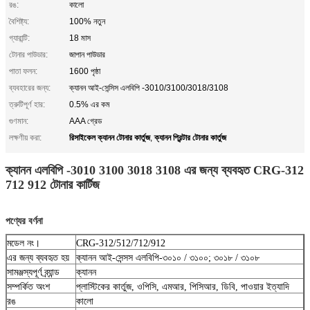
রঙ:
কালো
বৈশিষ্ট্য:
100% নতুন
গ্যারান্টি:
18 মাস
টোনার পাউডার:
জাপান পাউডার
পাতা ফলন:
1600 পৃষ্ঠা
ব্যবহারের জন্য:
ক্যানন আই-সেন্সিস এলবিপি -3010/3100/3018/3108
ত্রুটিপূর্ণ হার:
0.5% এর কম
গুণমান:
AAA গ্রেড
রিসাইকেল ক্যানন টোনার কার্তুজ
ক্যানন প্রিন্টার টোনার কার্তুজ
লক্ষণীয় করা:
,
ক্যানন এলবিপি -3010 3100 3018 3108 এর জন্য ব্যবহৃত CRG-312
712 912 টোনার কার্টিজ
পণ্যের বর্ণনা
মডেল নং।
CRG-312/512/712/912
এর জন্য ব্যবহৃত হয়
ক্যানন আই-সেন্সস এলবিপি-৩০১০ / ৩১০০; ৩০১৮ / ৩১০৮
সামঞ্জস্যপূর্ণ ব্র্যান্ড
ক্যানন
সম্পর্কিত অংশ
প্লাস্টিকের কার্তুজ, ওপিসি, এমআর, পিসিআর, ডিবি, পাওয়ার ইত্যাদি
রঙ
কালো