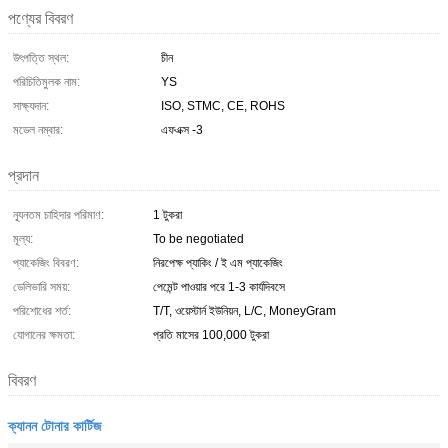
পণ্যের বিবরণ
উৎপত্তি স্থল:
চীন
পরিচিতিমুলক নাম:
YS
সাক্ষ্যদান:
ISO, STMC, CE, ROHS
মডেল নম্বার:
এফএক্স -3
প্রদান
ন্যূনতম চাহিদার পরিমাণ:
1 টুকরা
মূল্য:
To be negotiated
প্যাকেজিং বিবরণ:
নিরপেক্ষ প্যাকিং / ই এম প্যাকেজিং
ডেলিভারি সময়:
পেমেন্ট পাওয়ার পরে 1-3 কার্যদিবসে
পরিশোধের শর্ত:
T/T, ওয়েস্টার্ন ইউনিয়ন, L/C, MoneyGram
যোগানের ক্ষমতা:
প্রতি মাসের 100,000 টুকরা
বিবরণ
ক্যানন টোনার কার্টিজ