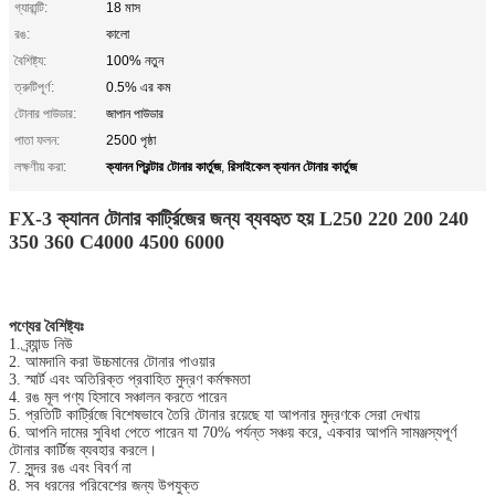
গ্যারান্টি:
18 মাস
রঙ:
কালো
বৈশিষ্ট্য:
100% নতুন
ত্রুটিপূর্ণ:
0.5% এর কম
টোনার পাউডার:
জাপান পাউডার
পাতা ফলন:
2500 পৃষ্ঠা
ক্যানন প্রিন্টার টোনার কার্তুজ
রিসাইকেল ক্যানন টোনার কার্তুজ
লক্ষণীয় করা:
,
FX-3 ক্যানন টোনার কার্ট্রিজের জন্য ব্যবহৃত হয় L250 220 200 240
350 360 C4000 4500 6000
পণ্যের বৈশিষ্ট্যঃ
1. ব্র্যান্ড নিউ
2. আমদানি করা উচ্চমানের টোনার পাওয়ার
3. স্মার্ট এবং অতিরিক্ত প্রবাহিত মুদ্রণ কর্মক্ষমতা
4. রঙ মূল পণ্য হিসাবে সঞ্চালন করতে পারেন
5. প্রতিটি কার্ট্রিজে বিশেষভাবে তৈরি টোনার রয়েছে যা আপনার মুদ্রণকে সেরা দেখায়
6. আপনি দামের সুবিধা পেতে পারেন যা 70% পর্যন্ত সঞ্চয় করে, একবার আপনি সামঞ্জস্যপূর্ণ
টোনার কার্টিজ ব্যবহার করলে।
7. সুন্দর রঙ এবং বিবর্ণ না
8. সব ধরনের পরিবেশের জন্য উপযুক্ত