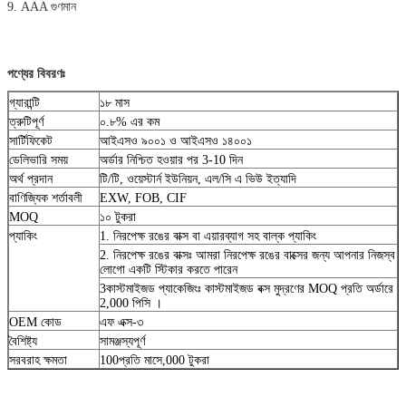
9. AAA গুণমান
পণ্যের বিবরণঃ
গ্যারান্টি
১৮ মাস
ত্রুটিপূর্ণ
০.৮% এর কম
সার্টিফিকেট
আইএসও ৯০০১ ও আইএসও ১৪০০১
ডেলিভারি সময়
অর্ডার নিশ্চিত হওয়ার পর 3-10 দিন
অর্থ প্রদান
টি/টি, ওয়েস্টার্ন ইউনিয়ন, এল/সি এ ভিউ ইত্যাদি
বাণিজ্যিক শর্তাবলী
EXW, FOB, CIF
MOQ
১০ টুকরা
প্যাকিং
1. নিরপেক্ষ রঙের বাক্স বা এয়ারব্যাগ সহ বাল্ক প্যাকিং
2. নিরপেক্ষ রঙের বাক্সঃ আমরা নিরপেক্ষ রঙের বাক্সের জন্য আপনার নিজস্ব
লোগো একটি স্টিকার করতে পারেন
3কাস্টমাইজড প্যাকেজিংঃ কাস্টমাইজড বক্স মুদ্রণের MOQ প্রতি অর্ডারে
2,000 পিসি ।
OEM কোড
এফ এক্স-৩
বৈশিষ্ট্য
সামঞ্জস্যপূর্ণ
সরবরাহ ক্ষমতা
100প্রতি মাসে,000 টুকরা