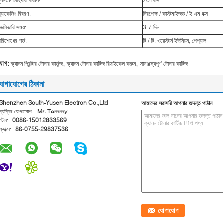
্যূনতম চাহিদার পরিমাণ:
20 পিসি
প্যাকেজিং বিবরণ:
নিরপেক্ষ / কাস্টমাইজড / ই এম বক্স
ডেলিভারি সময়:
3-7 দিন
পরিশোধের শর্ত:
টি / টি, ওয়েস্টার্ন ইউনিয়ন, পেপ্যাল
,
,
্যাগ:
ক্যানন প্রিন্টার টোনার কার্তুজ
ক্যানন টোনার কার্টিজ রিসাইকেল করুন
সামঞ্জস্যপূর্ণ টোনার কার্টিজ
োগাযোগের ঠিকানা
Shenzhen South-Yusen Electron Co.,Ltd
আমাদের সরাসরি আপনার তদন্ত পাঠান
ব্যক্তি যোগাযোগ:
Mr. Tommy
টেল:
0086-15012833569
ফ্যাক্স:
86-0755-29837536