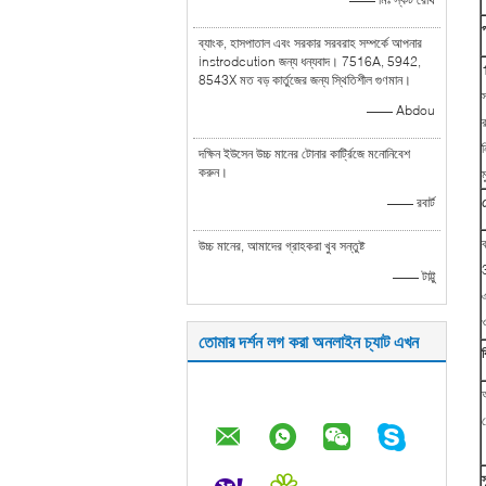
প
ব্যাংক, হাসপাতাল এবং সরকার সরবরাহ সম্পর্কে আপনার
instrodcution জন্য ধন্যবাদ। 7516A, 5942,
1
8543X মত বড় কার্তুজের জন্য স্থিতিশীল গুণমান।
—— Abdou
র
দক্ষিন ইউসেন উচ্চ মানের টোনার কার্ট্রিজে মনোনিবেশ
করুন।
—— রবার্ট
প
উচ্চ মানের, আমাদের গ্রাহকরা খুব সন্তুষ্ট
—— টাট্টু
এ
ও
তোমার দর্শন লগ করা অনলাইন চ্যাট এখন
ব
স