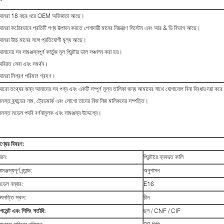
আমরা 18 বছর ধরে OEM অভিজ্ঞতা আছে।
আমরা কঠোরভাবে প্রতিটি পণ্য উত্পাদন করতে পেশাদারী মানের নিয়ন্ত্রণ সিস্টেম এবং আর & ডি বিভাগ আছে।
আমরা উচ্চ মানের সঙ্গে প্রতিযোগী মূল্য আছে।
মাদের সব সামঞ্জস্যপূর্ণ কার্তুজ মূল প্রিন্টার ভাল সঞ্চালন করা হয়।
অবিরত সেবা এবং সমর্থন।
আমরা মিশ্রণ পরিমাণ গ্রহণ।
আরো তথ্যের জন্য আমাদের সব পণ্য এবং একটি সম্পূর্ণ মূল্য তালিকা জন্য আমাদের সাথে যোগাযোগ বিনা দ্বিধায় দয়া কর
সমস্ত ব্র্যান্ডের নাম, ট্রেডমার্ক এবং লোগো তাদের নিজ নিজ মালিকদের সম্পত্তি।
সমস্ত মডেল পদবি বর্ণনামূলক এবং সামঞ্জস্য উদ্দেশ্যে।
ণ্যের বিবরণ:
ধরন:
প্রিন্টারে ব্যবহৃত কালি
ামঞ্জস্যপূর্ণ ব্র্যান্ড:
অনুশাসন
মডেল নম্বার:
E16
উৎপত্তি স্থল:
চীন
েমেন্ট এবং শিপিং শর্তাদি:
ছল / CNF / CIF