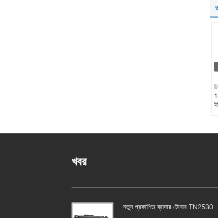
অ
চ
1
ই
খবর
নতুন প্রকাশিত ব্রাদার টোনার TN2530