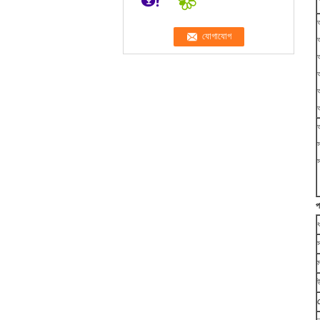
আ
প
স
প