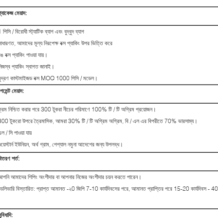
্যাকেজ মেয়াদ:
 পিসি / বিরোধী স্ট্যাটিক ব্যাগ এবং বুদ্বুদ ব্যাগ
সাধারণত, আমাদের মূল্য নিরপেক্ষ বক্স প্যাকিং উপর ভিত্তি করে
ঙ বক্স প্যাকিং পাওয়া যায়।
নিজস্ব প্যাকিং স্বাগত জানাই।
মুদ্রণ কাস্টমাইজড বক্স MOQ 1000 পিসি / মডেল।
েমেন্ট মেয়াদ:
ক্রম নিশ্চিত করার পরে 300 টুকরা নীচের পরিমাণে 100% টি / টি অগ্রিম প্রয়োজন।
300 টুকরো উপরে ত্রৈমাসিক, আমরা 30% টি / টি অগ্রিম অগ্রিম, বি / এল এর বিপরীতে 70% ভারসাম্য।
ল / সি পাওয়া যায়
য়েস্টার্ন ইউনিয়ন, অর্থ গ্রাম, পেপ্যাল ​​নমুনা আদেশের জন্য উপলব্ধ।
িতরণ শর্ত:
আপনি আমাদের শিপিং অংশীদার বা আপনার নিজের অংশীদার চয়ন করতে পারেন।
ডেলিভারি বিস্তারিত: প্রাপ্ত আমানত -২0 জিপি 7-10 কার্যদিবসের পরে, আমানত প্রাপ্তির পরে 15-20 কার্যদিবস - 4
ুবিধাদি: