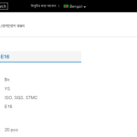
উদ্ধৃতির জন্য আবেদন
|
rch
Bengali
 যোগাযোগ করুন
জ E16
চীন
YS
ISO, SGS, STMC
E16
:
20 pcs