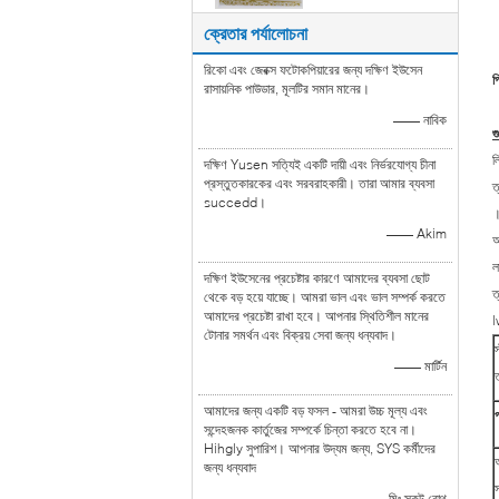
ক্রেতার পর্যালোচনা
রিকো এবং জেরক্স ফটোকপিয়ারের জন্য দক্ষিণ ইউসেন
প
রাসায়নিক পাউডার, মূলটির সমান মানের।
—— নাবিক
গ
ল
দক্ষিণ Yusen সত্যিই একটি দায়ী এবং নির্ভরযোগ্য চীনা
প্রস্তুতকারকের এবং সরবরাহকারী। তারা আমার ব্যবসা
ত
succedd।
—— Akim
আ
ল
দক্ষিণ ইউসেনের প্রচেষ্টার কারণে আমাদের ব্যবসা ছোট
ত
থেকে বড় হয়ে যাচ্ছে। আমরা ভাল এবং ভাল সম্পর্ক করতে
আমাদের প্রচেষ্টা রাখা হবে। আপনার স্থিতিশীল মানের
l
টোনার সমর্থন এবং বিক্রয় সেবা জন্য ধন্যবাদ।
—— মার্টিন
ত
আমাদের জন্য একটি বড় ফসল - আমরা উচ্চ মূল্য এবং
সন্দেহজনক কার্তুজের সম্পর্কে চিন্তা করতে হবে না।
Hihgly সুপারিশ। আপনার উদ্যম জন্য, SYS কর্মীদের
জন্য ধন্যবাদ
—— মিঃ স্কট রোথ