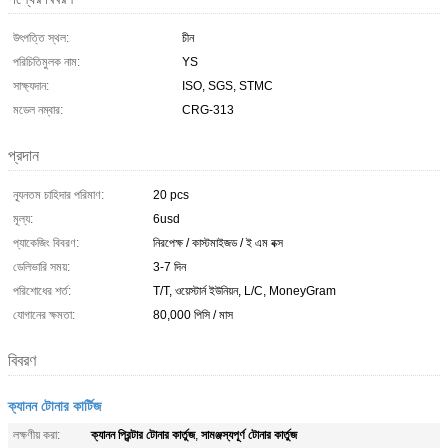
উৎপত্তি স্থল:
চীন
পরিচিতিমুলক নাম:
YS
সাক্ষ্যদান:
ISO, SGS, STMC
মডেল নম্বার:
CRG-313
প্রদান
ন্যূনতম চাহিদার পরিমাণ:
20 pcs
মূল্য:
6usd
প্যাকেজিং বিবরণ:
নিরপেক্ষ / কাস্টমাইজড / ই এম বক্স
ডেলিভারি সময়:
3-7 দিন
পরিশোধের শর্ত:
T/T, ওয়েস্টার্ন ইউনিয়ন, L/C, MoneyGram
যোগানের ক্ষমতা:
80,000 পিসি / মাস
বিবরণ
ক্যানন টোনার কার্টিজ
ক্যানন প্রিন্টার টোনার কার্তুজ
সামঞ্জস্যপূর্ণ টোনার কার্তুজ
লক্ষণীয় করা:
,