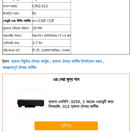
মডেল নম্বার:
CRG-313
উৎপত্তি স্থল:
চীন
পেমেন্ট এবং শিপিং শর্তাদি:
ছল / CNF / CIF
ন্যূনতম চাহিদার পরিমাণ:
20 পিসি
প্যাকেজিং বিবরণ:
নিরপেক্ষ / কাস্টমাইজড / ই এম বক্স
ডেলিভারি সময়:
3-7 দিন
পরিশোধের শর্ত:
টি / টি, ওয়েস্টার্ন ইউনিয়ন, পেপ্যাল
ক্যানন প্রিন্টার টোনার কার্তুজ
ক্যানন টোনার কার্টিজ রিসাইকেল করুন
ট্যাগ:
,
,
সামঞ্জস্যপূর্ণ টোনার কার্টিজ
এর সেরা মূল্য পান
ক্যানন এলবিপি -3250, 1 বছরের ওয়ারেন্টি জন্য
সিআরজি -313 ক্যানন টোনার কার্টিজ
চালিয়ে