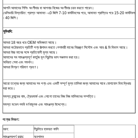
আপনি আমাদের শিপিং অংশীদার বা আপনার নিজের অংশীদার চয়ন করতে পারেন।
ডেলিভারি বিস্তারিত: প্রাপ্ত আমানত -২0 জিপি 7-10 কার্যদিবসের পরে, আমানত প্রাপ্তির পরে 15-20 কার্যদিবস
- 40 জিপি।
সুবিধাদি:
আমরা 18 বছর ধরে OEM অভিজ্ঞতা আছে।
আমরা কঠোরভাবে প্রতিটি পণ্য উত্পাদন করতে পেশাদারী মানের নিয়ন্ত্রণ সিস্টেম এবং আর & ডি বিভাগ আছে।
আমরা উচ্চ মানের সঙ্গে প্রতিযোগী মূল্য আছে।
আমাদের সব সামঞ্জস্যপূর্ণ কার্তুজ মূল প্রিন্টার ভাল সঞ্চালন করা হয়।
অবিরত সেবা এবং সমর্থন।
আমরা মিশ্রণ পরিমাণ গ্রহণ।
আরো তথ্যের জন্য আমাদের সব পণ্য এবং একটি সম্পূর্ণ মূল্য তালিকা জন্য আমাদের সাথে যোগাযোগ বিনা দ্বিধায়
দয়া করে।
সমস্ত ব্র্যান্ডের নাম, ট্রেডমার্ক এবং লোগো তাদের নিজ নিজ মালিকদের সম্পত্তি।
সমস্ত মডেল পদবি বর্ণনামূলক এবং সামঞ্জস্য উদ্দেশ্যে।
পণ্যের বিবরণ:
ধরন:
প্রিন্টারে ব্যবহৃত কালি
সামঞ্জস্যপূর্ণ ব্র্যান্ড:
অনুশাসন