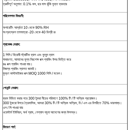
ত্রুটিপূর্ণ অনুপাত: 0.1% কম, ছয় মাস ঝুঁকি মুক্ত ব্যবহার
পরিবেশগত বিবরণী:
অপারেটিং আর্দ্রতা 10 থেকে 90% RH
সংগ্রহস্থল তাপমাত্রা -20 থেকে 40 ডিগ্রী রং
প্যাকেজ মেয়াদ:
1 পিসি / বিরোধী স্ট্যাটিক ব্যাগ এবং বুদ্বুদ ব্যাগ
সাধারণত, আমাদের মূল্য নিরপেক্ষ বক্স প্যাকিং উপর ভিত্তি করে
রঙ বক্স প্যাকিং পাওয়া যায়।
নিজস্ব প্যাকিং স্বাগত জানাই।
মুদ্রণ কাস্টমাইজড বক্স MOQ 1000 পিসি / মডেল।
পেমেন্ট মেয়াদ:
ক্রম নিশ্চিত করার পরে 300 টুকরা নীচের পরিমাণে 100% টি / টি অগ্রিম প্রয়োজন।
300 টুকরো উপরে ত্রৈমাসিক, আমরা 30% টি / টি অগ্রিম অগ্রিম, বি / এল এর বিপরীতে 70% ভারসাম্য।
এল / সি পাওয়া যায়
ওয়েস্টার্ন ইউনিয়ন, অর্থ গ্রাম, পেপ্যাল ​​নমুনা আদেশের জন্য উপলব্ধ।
বিতরণ শর্ত: